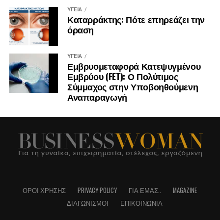
ΥΓΕΊΑ
Καταρράκτης: Πότε επηρεάζει την
όραση
ΥΓΕΊΑ
Εμβρυομεταφορά Κατεψυγμένου
Εμβρύου (FET): Ο Πολύτιμος
Σύμμαχος στην Υποβοηθούμενη
Αναπαραγωγή
ΌΡΟΙ ΧΡΉΣΗΣ
PRIVACY POLICY
ΓΙΑ ΕΜΆΣ..
MAGAZINE
ΔΙΑΓΩΝΙΣΜΟΊ
ΕΠΙΚΟΙΝΩΝΊΑ