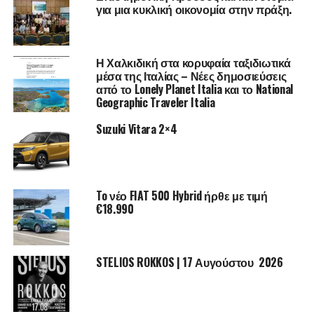
για μια κυκλική οικονομία στην πράξη.
εμπορίας όσο και στο καταναλωτικό κοινό, που
κατακλύζουν κάθε χρόνο τους χώρους του.
Η Χαλκιδική στα κορυφαία ταξιδιωτικά
Επιπλέον, αποτελεί τον τόπο για τη σύναψη εμπορικών
μέσα της Ιταλίας – Νέες δημοσιεύσεις
και επιχειρηματικών συμφωνιών μεταξύ των παραγωγών
από το Lonely Planet Italia και το National
και των επιχειρήσεων παραγωγής και διακίνησης
Geographic Traveler Italia
μελισσοκομικών προϊόντων.
Suzuki Vitara 2×4
Στόχος του Φεστιβάλ είναι η προβολή και προώθηση του
επώνυμου ελληνικού μελιού στο καταναλωτικό κοινό και
στους χώρους μαζικής εστίασης.
To νέο FIAT 500 Hybrid ήρθε με τιμή
Στο πλαίσιο του 16ου Φεστιβάλ πραγματοποιείται η
€18.990
«Έκθεση Μελισσοκομικών Προϊόντων και
Εξοπλισμού»
.
STELIOS ROKKOS | 17 Αυγούστου 2026
Επίσης κατά τη διάρκεια της εκδήλωσης θα
πραγματοποιηθεί το
«16ο Συνέδριο Ελληνικού Μελιού
& Προϊόντων Μέλισσας»
με τη συνεργασία των φορέων