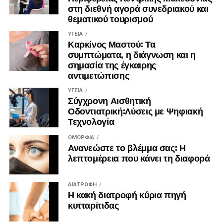
στη διεθνή αγορά συνεδριακού και
θεματικού τουρισμού
ΥΓΕΊΑ
Καρκίνος Μαστού: Τα
συμπτώματα, η διάγνωση και η
σημασία της έγκαιρης
αντιμετώπισης
ΥΓΕΊΑ
Σύγχρονη Αισθητική
Οδοντιατρική:Λύσεις με Ψηφιακή
Τεχνολογία
ΟΜΟΡΦΙΆ
Ανανεώστε το βλέμμα σας: Η
λεπτομέρεια που κάνει τη διαφορά
ΔΙΑΤΡΟΦΉ
Η κακή διατροφή κύρια πηγή
κυτταρίτιδας