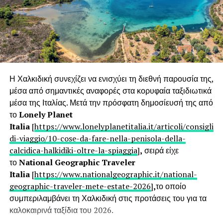
επιστημονική γνώση σε πραγματικά συστήματα
διαχείρισης αποβλήτων, το SOWISE
+ θα υποστηρίξει
το σύγχρονο μοντέλο κυκλικής αστικής-βιομηχανικής
συμβίωσης.
Το SOWISE+ θα δημιουργήσει την πρώτη στο είδος της
πολυλειτουργική βιοδιυλιστηριακή μονάδα, η οποία θα
Η Χαλκιδική συνεχίζει να ενισχύει τη διεθνή παρουσία της,
μετατρέπει δύο ροές αποβλήτων σε υλικά υψηλής αξίας.
μέσα από σημαντικές αναφορές στα κορυφαία ταξιδιωτικά
Τα χωριστά συλλεγόμενα αστικά απόβλητα (βιοαπόβλητα
μέσα της Ιταλίας. Μετά την πρόσφατη δημοσίευσή της από
και απορροφητικά προϊόντα υγιεινής, π.χ. πάνες,
το
Lonely Planet
σερβιέτες) θα μετατρέπονται σε πολυμερή (πλαστικό) και
Italia
[
https://www.lonelyplanetitalia.it/articoli/consigli-
κυτταρίνη.
di-viaggio/10-cose-da-fare-nella-penisola-della-
calcidica-halkidiki-oltre-la-spiaggia
]
,
σειρά είχε
Σε πλήρη κλίμακα, το έργο στοχεύει στην παραγωγή
το
National Geographic Traveler
περίπου 230 τόνων πολυμερών ετησίως, με υψηλή
Italia
[
https://www.nationalgeographic.it/national-
καθαρότητα και ανταγωνιστικά χαρακτηριστικά.
geographic-traveler-mete-estate-2026
]
,
το οποίο
Παράλληλα, η υποδομή για τα απορροφητικά προϊόντα
συμπεριλαμβάνει τη Χαλκιδική στις προτάσεις του για τα
υγιεινής θα συνδεθεί με εξειδικευμένη τεχνολογική
καλοκαιρινά ταξίδια του 2026.
μονάδα με στόχο την παραγωγή έως και 700 τόνων