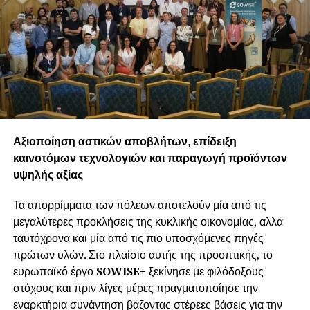
χώρο 6.600 τετραγωνικών μέτρων και άνετο parking.
Site:
www.greekhoneyfestival.gr
RELATED TOPICS:
FEATURED
UP NEXT
Επιμελητήριο Αρκαδίας: Δράσεις του
Μηχανισμού Στήριξης Επιχειρήσεων
Αξιοποίηση αστικών αποβλήτων, επίδειξη
DON'T MISS
καινοτόμων τεχνολογιών και παραγωγή προϊόντων
Η Coffee Island έκανε τον κόσμο…latte.
υψηλής αξίας
Τα απορρίμματα των πόλεων αποτελούν μία από τις
μεγαλύτερες προκλήσεις της κυκλικής οικονομίας, αλλά
ταυτόχρονα και μία από τις πιο υποσχόμενες πηγές
πρώτων υλών. Στο πλαίσιο αυτής της προοπτικής, το
ευρωπαϊκό έργο
SOWISE
+
ξεκίνησε με φιλόδοξους
στόχους και πριν λίγες μέρες πραγματοποίησε την
εναρκτήρια συνάντηση βάζοντας στέρεες βάσεις για την