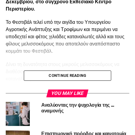
Δεκεμβρίου
,
στο σύγχρονο Εκθεσιακό Κέντρο
Περιστερίου.
Το Φεστιβάλ τελεί υπό την αιγίδα του Υπουργείου
Αγροτικής Ανάπτυξης και Τροφίμων και περιμένει να
υποδεχτεί και φέτος χιλιάδες καταναλωτές αλλά και τους
φίλους μελισσοκόμους που αποτελούν αναπόσπαστο
κομμάτι του Φεστιβάλ.
Δίνει τη δυνατότητα στους μικρούς μελισσοκόμους να
διαθέσουν την παραγωγή τους απευθείας στον
CONTINUE READING
καταναλωτή.
Το
Φεστιβάλ Ελληνικού Μελιού και Προϊόντων
YOU MAY LIKE
Μέλισσας
αποτελεί τη μεγαλύτερη εκδήλωση του κλάδου
Αναλύοντας την ψυχολογία της …
που γίνεται στην Νοτιοανατολική Ευρώπη.
αναμονής
Αποτελεί τον τόπο συνάντησης των ανθρώπων της
μελισσοκομίας και έναν άριστο τρόπο για την προβολή
Επιστημονική πρόοδος και καινοτομία
του Ελληνικού Μελιού, τόσο στους χώρους εστίασης και