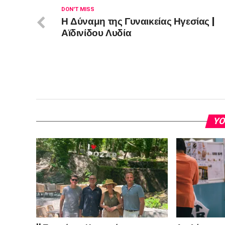
DON'T MISS
Η Δύναμη της Γυναικείας Ηγεσίας |
Αϊδινίδου Λυδία
YO