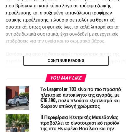
που βρίσκονται κατά κύριο λόγο σε τρόφιμα ζωικής
προέλευσης και η αυξημένη κατανάλωση τροφίμων
φυτικής προέλευσης, πλούσια σε πολύτιμα θρεπτικά
συστατικά, όπως οι φυτικές ίνες, τα καλά λιπαρά και τα
αντιοξειδωτικά συστατικά, έχει συνδεθεί με ευεργετικές
επιδράσεις για την υγεία και το σωματικό βάρος.
Ωστόσο, μια από τις διατροφικές προκλήσεις αυτής της
περιόδου είναι η κάλυψη των αναγκών του οργανισμού σε
CONTINUE READING
πρωτεΐνη.
YOU MAY LIKE
Κάλυψη Πρωτεϊνικών Αναγκών
Το Leapmotor T03 είναι το πιο προσιτό
Οι πρωτεΐνες είναι απαραίτητες για την ανάπτυξη και
ηλεκτρικό αυτοκίνητο της αγοράς, με
€16.190, πολύ πλούσιο εξοπλισμό και
επιδιόρθωση των μυών, τη λειτουργία των οργάνων και
δωρεάν επιλογή χρώματος
την παραγωγή ενέργειας. Όταν οι υψηλής βιολογικής
αξίας πηγές πρωτεΐνης, όπως το κρέας, το ψάρι και τα
H Περιφέρεια Κεντρικής Μακεδονίας
προβάλλει το οινοτουριστικό προϊόν
γαλακτοκομικά, αποκλείονται από τη διατροφή, είναι
της στο Ηνωμένο Βασίλειο και την
σημαντικό να γνωρίζεις ποιες φυτικές τροφές μπορούν να