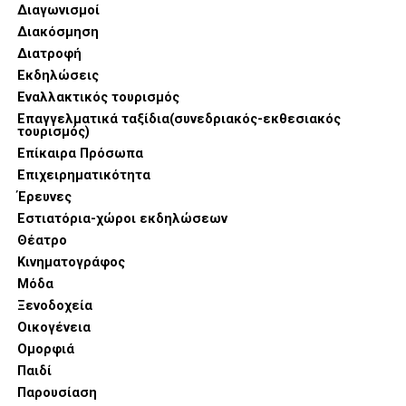
Διαγωνισμοί
Διακόσμηση
Στην αιχμή της παρουσίασης βρέθηκαν καινοτομίες που
Διατροφή
συνδυάζουν την επαγγελματική απόδοση με την αισθητική
Εκδηλώσεις
τελειότητα. Η σειρά SKS εντυπωσίασε με τον Compact
Εναλλακτικός τουρισμός
Oven 6-σε-1, μια συσκευή που συγκεντρώνει λειτουργίες
Επαγγελματικά ταξίδια(συνεδριακός-εκθεσιακός
τουρισμός)
ψησίματος, air fryer και μαγειρέματος στον ατμό,
Επίκαιρα Πρόσωπα
προσφέροντας τη μέγιστη ευελιξία στη γυναίκα που
Επιχειρηματικότητα
διαθέτει περιορισμένο χρόνο αλλά υψηλές γαστρονομικές
Έρευνες
απαιτήσεις.
Εστιατόρια-χώροι εκδηλώσεων
Θέατρο
Κινηματογράφος
Μόδα
Ξενοδοχεία
Οικογένεια
Ομορφιά
Παιδί
Παρουσίαση