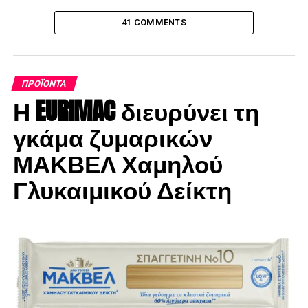
τρόφιμα που περιέχουν μεθειονίνη όπως: τα δημητριακά,
οι ξηροί καρποί ή οι σπόροι.
41 COMMENTS
Τέτοιοι συνδυασμοί είναι το φακόρυζο, φασόλια με
καλαμπόκι κ.α.
ΠΡΟΪΌΝΤΑ
Η EURIMAC διευρύνει τη
γκάμα ζυμαρικών
ΜΑΚΒΕΛ Χαμηλού
Γλυκαιμικού Δείκτη
Προϊόντα Σόγιας
Το βασικό χαρακτηριστικό της σόγιας είναι η υψηλή