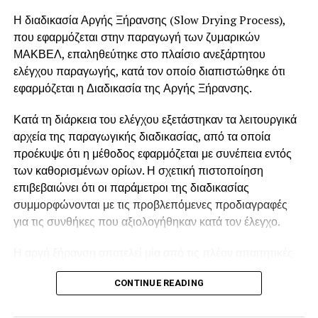
εντάξεις στο τραπέζι σου. Εκτός από πρωτεΐνη, περιέχουν
ω-3 λιπαρά οξέα, τα οποία υποστηρίζουν την υγεία της
Η διαδικασία Αργής Ξήρανσης (Slow Drying Process),
καρδιάς και του εγκεφάλου.
που εφαρμόζεται στην παραγωγή των ζυμαρικών
ΜΑΚΒΕΛ, επαληθεύτηκε στο πλαίσιο ανεξάρτητου
Τι να κρατήσεις
ελέγχου παραγωγής, κατά τον οποίο διαπιστώθηκε ότι
εφαρμόζεται η Διαδικασία της Αργής Ξήρανσης.
Η νηστεία δεν είναι μόνο μια περίοδος πνευματικής
κάθαρσης, αλλά και μια ευκαιρία να βελτιώσεις την
Κατά τη διάρκεια του ελέγχου εξετάστηκαν τα λειτουργικά
ποιότητα της διατροφής σου, να ανακαλύψεις νέες γεύσεις
αρχεία της παραγωγικής διαδικασίας, από τα οποία
και να δοκιμάσεις πιο βιώσιμες διατροφικές επιλογές. Με
προέκυψε ότι η μέθοδος εφαρμόζεται με συνέπεια εντός
τα σωστά τρόφιμα, με διαφορετικούς συνδυασμούς και
των καθορισμένων ορίων. Η σχετική πιστοποίηση
λίγη δημιουργικότητα, μπορείς να πετύχεις μια
επιβεβαιώνει ότι οι παράμετροι της διαδικασίας
ισορροπημένη διατροφή που θα σου δώσει ενέργεια και
συμμορφώνονται με τις προβλεπόμενες προδιαγραφές
απαραίτητα θρεπτικά συστατικά για την εύρυθμη
για τις συνθήκες που αξιολογήθηκαν κατά τον έλεγχο.
λειτουργία του οργανισμού!
Η αργή ξήρανση αποτελεί μία από τις πλέον απαιτητικές
μεθόδους στην παραγωγή ζυμαρικών, καθώς
Πάρης Παπαχρήστος : Διαιτολόγος – Διατροφολόγος,
CONTINUE READING
πραγματοποιείται σε χαμηλότερες θερμοκρασίες και για
M.Sc
μεγαλύτερο χρονικό διάστημα σε σχέση με τις συμβατικές