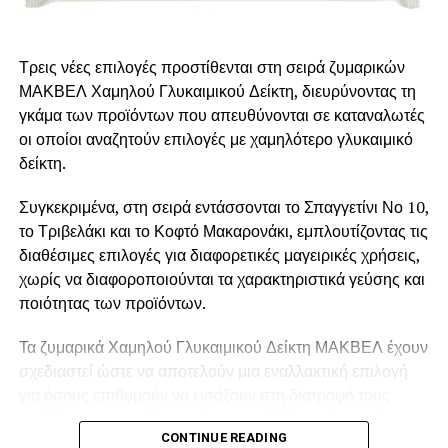
περιεκτικότητά της σε πρωτεΐνη, η οποία θεωρείται
εφάμιλλης βιολογικής αξίας με αυτή του κρέατος, καθώς
Τρεις νέες επιλογές προστίθενται στη σειρά ζυμαρικών
περιέχει όλα τα απαραίτητα αμινοξέα σε επαρκείς
ΜΑΚΒΕΛ Χαμηλού Γλυκαιμικού Δείκτη, διευρύνοντας τη
ποσότητες. Το τόφου, το τέμπε και το γάλα σόγιας είναι
γκάμα των προϊόντων που απευθύνονται σε καταναλωτές
καλές επιλογές που μπορούν να ενσωματωθούν σε
οι οποίοι αναζητούν επιλογές με χαμηλότερο γλυκαιμικό
πολλές μαγειρικές παρασκευές.
δείκτη.
Φυτικά εναλλακτικά Κρέατος
Συγκεκριμένα, στη σειρά εντάσσονται το Σπαγγετίνι Νο 10,
Τα φυτικά εναλλακτικά κρέατος είναι προϊόντα φυτικής
το Τριβελάκι και το Κοφτό Μακαρονάκι, εμπλουτίζοντας τις
προέλευσης που μιμούνται τη γεύση, την υφή και την
διαθέσιμες επιλογές για διαφορετικές μαγειρικές χρήσεις,
εμφάνιση του κρέατος. Θα τα βρεις σε διάφορες μορφές,
χωρίς να διαφοροποιούνται τα χαρακτηριστικά γεύσης και
όπως burger, «κεφτεδάκια», nuggets και άλλα. Είναι
ποιότητας των προϊόντων.
πλούσια σε πρωτεΐνη (π.χ σόγιας), φυτικές ίνες, και έχουν
Τα ζυμαρικά Χαμηλού Γλυκαιμικού Δείκτη ΜΑΚΒΕΛ έχουν
χαμηλό οικολογικό αποτύπωμα, προσφέροντας μια πιο
σχεδιαστεί ώστε να αποτελούν μια εναλλακτική επιλογή
βιώσιμη διατροφική επιλογή.
για όσους επιθυμούν να εντάξουν στη διατροφή τους
Ωστόσο, είναι σημαντικό να διαβάζεις προσεκτικά τις
προϊόντα με χαμηλότερο γλυκαιμικό δείκτη, διατηρώντας
CONTINUE READING
διατροφικές ετικέτες και να επιλέγεις προϊόντα που
τη γεύση και την υφή των παραδοσιακών ζυμαρικών και