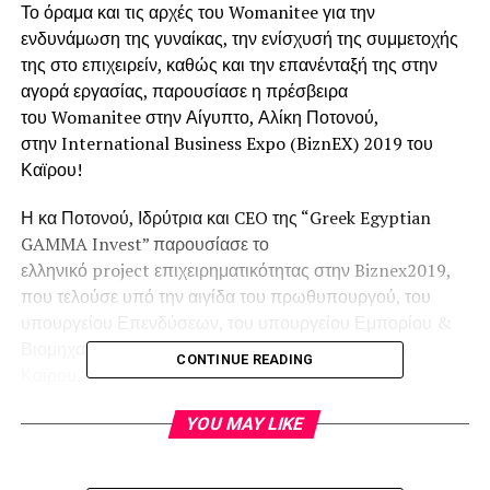
Το όραμα και τις αρχές του Womanitee για την
ενδυνάμωση της γυναίκας, την ενίσχυσή της συμμετοχής
της στο επιχειρείν, καθώς και την επανένταξή της στην
αγορά εργασίας, παρουσίασε η πρέσβειρα
του Womanitee στην Αίγυπτο, Αλίκη Ποτονού,
στην International Business Expo (BiznEX) 2019 του
Καϊρου!
Η κα Ποτονού, Ιδρύτρια και CEO της “Greek Egyptian
GAMMA Invest” παρουσίασε το
ελληνικό project επιχειρηματικότητας στην Biznex2019,
που τελούσε υπό την αιγίδα του πρωθυπουργού, του
υπουργείου Επενδύσεων, του υπουργείου Εμπορίου &
Βιομηχανίας και του εμπορικού επιμελητηρίου του
CONTINUE READING
Καϊρου.
Το μήνυμα του Περιφερειάρχη Αττικής και Προέδρου της
YOU MAY LIKE
ΚΕΔΕ κ. Γιώργου Πατούλη, του οποίου πρωτοβουλία
αποτελεί το project Womanitee, μετέφερε η Womanitee