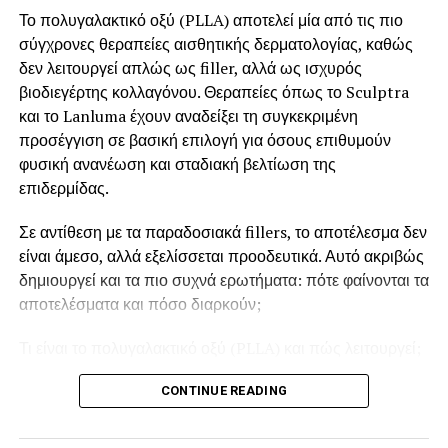
Το πολυγαλακτικό οξύ (PLLA) αποτελεί μία από τις πιο
προσφέρει εξειδικευμένη προσέγγιση και φυσικά
σύγχρονες θεραπείες αισθητικής δερματολογίας, καθώς
αποτελέσματα. Μπορείτε να ενημερωθείτε αναλυτικά για
δεν λειτουργεί απλώς ως filler, αλλά ως ισχυρός
τη διαδικασία και να κλείσετε το ραντεβού σας μέσω της
βιοδιεγέρτης κολλαγόνου. Θεραπείες όπως το Sculptra
σελίδας του.
και το Lanluma έχουν αναδείξει τη συγκεκριμένη
προσέγγιση σε βασική επιλογή για όσους επιθυμούν
φυσική ανανέωση και σταδιακή βελτίωση της
επιδερμίδας.
Σε αντίθεση με τα παραδοσιακά fillers, το αποτέλεσμα δεν
είναι άμεσο, αλλά εξελίσσεται προοδευτικά. Αυτό ακριβώς
δημιουργεί και τα πιο συχνά ερωτήματα: πότε φαίνονται τα
αποτελέσματα και πόσο διαρκούν;
Τι είναι το πολυγαλακτικό οξύ (PLLA) και πώς λειτουργεί;
Το
πολυγαλακτικό οξύ
είναι ένα βιοσυμβατό υλικό που
CONTINUE READING
χρησιμοποιείται εδώ και χρόνια στην ιατρική και δρα
διεγείροντας τη φυσική παραγωγή κολλαγόνου. Αντί να