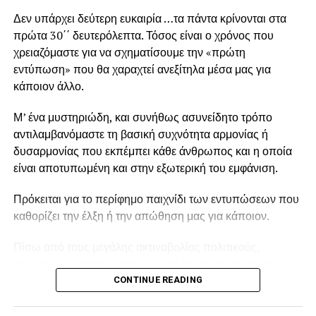
Πότε φαίνονται τα αποτελέσματα από το
Δεν υπάρχει δεύτερη ευκαιρία …τα πάντα κρίνονται στα
πολυγαλακτικό οξύ;
πρώτα 30΄΄ δευτερόλεπτα. Τόσος είναι ο χρόνος που
χρειαζόμαστε για να σχηματίσουμε την «πρώτη
Τα αποτελέσματα από το πολυγαλακτικό οξύ δεν είναι
εντύπωση» που θα χαραχτεί ανεξίτηλα μέσα μας για
άμεσα, καθώς η δράση του βασίζεται στη σταδιακή
κάποιον άλλο.
παραγωγή κολλαγόνου. Συνήθως, τα πρώτα σημάδια
βελτίωσης εμφανίζονται μέσα σε 3–4 εβδομάδες, ενώ το
Μ’ ένα μυστηριώδη, και συνήθως ασυνείδητο τρόπο
πλήρες αποτέλεσμα γίνεται ορατό σε διάστημα περίπου
αντιλαμβανόμαστε τη βασική συχνότητα αρμονίας ή
2–3 μηνών. Η εικόνα του δέρματος βελτιώνεται
δυσαρμονίας που εκπέμπει κάθε άνθρωπος και η οποία
προοδευτικά, κάτι που προσφέρει ένα πολύ φυσικό
είναι αποτυπωμένη και στην εξωτερική του εμφάνιση.
αποτέλεσμα χωρίς απότομες αλλαγές.
Πρόκειται για το περίφημο παιχνίδι των εντυπώσεων που
Αυτός είναι και ο λόγος που θεραπείες όπως το Sculptra
καθορίζει την έλξη ή την απώθηση μας για κάποιον.
θεωρούνται ιδανικές για όσους θέλουν διακριτική
ανανέωση. θέλουν διακριτική ανανέωση. Πόσο διαρκεί το
Πίσω από τους μεγάλης ακτινοβολίας πολιτικούς,
αποτέλεσμα του PLLA; Η διάρκεια του αποτελέσματος
καλλιτέχνες, επαγγελματίες και το προσωπικό μεγάλων
είναι ένα από τα μεγαλύτερα πλεονεκτήματα του
εταιρειών, βρίσκονται πάντα οι “image makers”
CONTINUE READING
πολυγαλακτικού οξέος.
(Σύμβουλοι εμφάνισης) που τους καθοδηγούν για το
χτίσιμο της εικόνας τους, για την εμφάνισή και την επιλογή