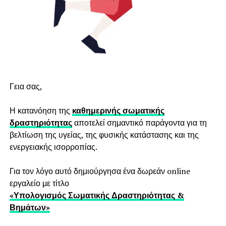
Αύξηση της μυικής δύναμης
: Με έμμεσο τρόπο η
προπόνηση ευλυγισίας
συντελεί στην αύξηση της μυικής
δύναμης, καθώς αναμφισβήτητα αποτρέπει από
τραυματισμούς, διασφαλίζοντας ότι οι μύες θα έχουν την
απαραίτητη τάση, ώστε να ανταποκριθούν στις απαιτήσεις
της επιβάρυνσης για την εκτέλεση της κίνησης.
Γεια σας,
Ασκησιολόγιο προπόνησης
Η κατανόηση της
καθημερινής σωματικής
ευλυγισίας
δραστηριότητας
αποτελεί σημαντικό παράγοντα για τη
βελτίωση της υγείας, της φυσικής κατάστασης και της
Downward-Facing Dog (στάση
ενεργειακής ισορροπίας.
σκύλου)
Για τον λόγο αυτό δημιούργησα ένα δωρεάν online
εργαλείο με τίτλο
«Υπολογισμός Σωματικής Δραστηριότητας &
Βημάτων»