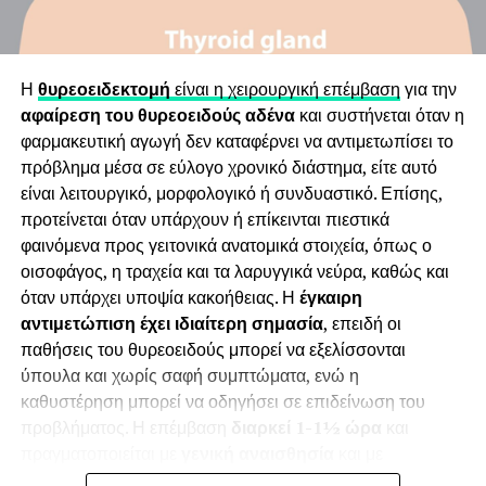
μέσα στην ημέρα
– Ποιος είναι ο ρόλος της ενυδάτωσης, των φυτικών ινών
και της σταδιακής πρόσληψης τροφής
Η
θυρεοειδεκτομή
είναι η χειρουργική επέμβαση
για την
– Πώς η άσκηση με αντιστάσεις υποστηρίζει τη σύσταση
αφαίρεση του θυρεοειδούς αδένα
και συστήνεται όταν η
σώματος και τη διατήρηση του αποτελέσματος
Τα πόδια βρίσκονται στο άνοιγμα των ώμων και τα
φαρμακευτική αγωγή δεν καταφέρνει να αντιμετωπίσει το
– Τι χρειάζεται να προβλεφθεί διατροφικά πριν από τη
πέλματα είναι στραμμένα προς την ίδια κατεύθυνση
πρόβλημα μέσα σε εύλογο χρονικό διάστημα, είτε αυτό
μείωση ή τη διακοπή της θεραπείας
πλάγια. Τα γόνατα είναι συνεχώς τεντωμένα και με τα
είναι λειτουργικό, μορφολογικό ή συνδυαστικό. Επίσης,
χέρια να βρίσκονται στην μέση, κάνουμε κάμψεις του
προτείνεται όταν υπάρχουν ή επίκεινται πιεστικά
Αν θεωρείτε ότι το περιεχόμενο μπορεί να ενδιαφέρει
κορμού (επικύψεις) στο μπροστινό πόδι.
φαινόμενα προς γειτονικά ανατομικά στοιχεία, όπως ο
το κοινό σας, μπορείτε να το προτείνετε ή να το
οισοφάγος, η τραχεία και τα λαρυγγικά νεύρα, καθώς και
αναδημοσιεύσετε με σχετική αναφορά.
Μύες που ενεργοποιούνται : Πυελικοί μύες, Μύες της
όταν υπάρχει υποψία κακοήθειας. Η
έγκαιρη
σπονδυλικής στήλης, Τετρακέφαλος μηριαίος, Οπίσθιος
αντιμετώπιση έχει ιδιαίτερη σημασία
, επειδή οι
Δείτε το άρθρο στο ακόλουθο link:
μηριαίος
παθήσεις του θυρεοειδούς μπορεί να εξελίσσονται
https://diaitologos.com/diaita/enesimes-therapeies-
ύπουλα και χωρίς σαφή συμπτώματα, ενώ η
meiosis-varous-ozempic-mounjaro-odigos/
Two-knee spinal twist (στροφές
καθυστέρηση μπορεί να οδηγήσει σε επιδείνωση του
σπονδυλικής στήλης με λυγισμένα
προβλήματος. Η επέμβαση
διαρκεί 1-1½ ώρα
και
πραγματοποιείται με
γενική αναισθησία
και με
γόνατα)
τεχνολογίες όπως
ραδιοσυχνότητες και υπερηχητικές