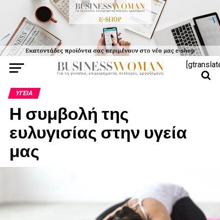
[gtranslat
ΥΓΕΊΑ
Η συμβολή της
ευλυγισίας στην υγεία
μας