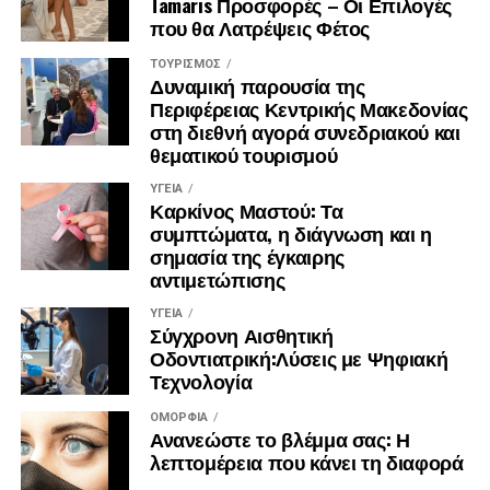
Tamaris Προσφορές – Οι Επιλογές
προσοχή, διαρκή επίβλεψη και σχεδιασμένα
που θα Λατρέψεις Φέτος
εξατομικευμένα προγράμματα χρειάζονται σε άτομα που
ΤΟΥΡΙΣΜΌΣ
πάσχουν από κάποια χρόνια πάθηση ή κάποιον σοβαρό
Δυναμική παρουσία της
τραυματισμό.
Περιφέρειας Κεντρικής Μακεδονίας
στη διεθνή αγορά συνεδριακού και
Ακολούθησε το
fmh.gr
στο
Google News
,
θεματικού τουρισμού
στο
Twitter
, στο
Facebook
στο
Υoutube
και
ΥΓΕΊΑ
στο
Instagram
Καρκίνος Μαστού: Τα
συμπτώματα, η διάγνωση και η
σημασία της έγκαιρης
αντιμετώπισης
ΥΓΕΊΑ
Σύγχρονη Αισθητική
Οδοντιατρική:Λύσεις με Ψηφιακή
Τεχνολογία
Αλεπλιώτης Δημήτριος, Γυμναστής, Τούμπα
ΟΜΟΡΦΙΆ
Ανανεώστε το βλέμμα σας: Η
Πηγές:
λεπτομέρεια που κάνει τη διαφορά