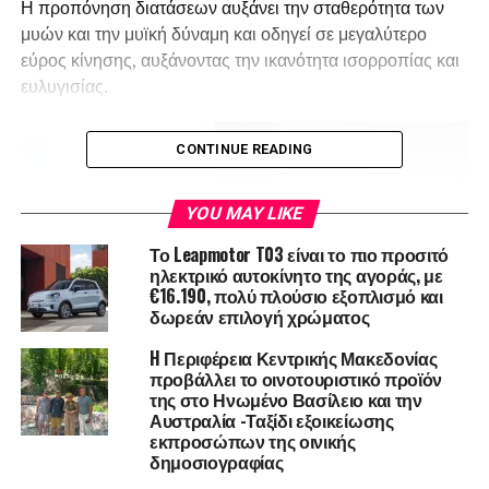
Η προπόνηση διατάσεων αυξάνει την σταθερότητα των
μυών και την μυϊκή δύναμη και οδηγεί σε μεγαλύτερο
εύρος κίνησης, αυξάνοντας την ικανότητα ισορροπίας και
ευλυγισίας.
CONTINUE READING
YOU MAY LIKE
Το Leapmotor T03 είναι το πιο προσιτό
ηλεκτρικό αυτοκίνητο της αγοράς, με
€16.190, πολύ πλούσιο εξοπλισμό και
δωρεάν επιλογή χρώματος
H Περιφέρεια Κεντρικής Μακεδονίας
προβάλλει το οινοτουριστικό προϊόν
της στο Ηνωμένο Βασίλειο και την
Αυστραλία -Ταξίδι εξοικείωσης
εκπροσώπων της οινικής
Οφέλη από την προπόνηση
δημοσιογραφίας