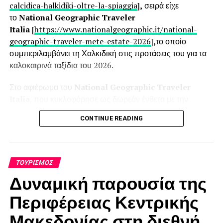
Χαλκιδικής με την εμπειρία των 4 εποχών
calcidica-halkidiki-oltre-la-spiaggia
]
,
σειρά είχε
το
National Geographic Traveler
Italia
[
https://www.nationalgeographic.it/national-
geographic-traveler-mete-estate-2026
]
,
το οποίο
συμπεριλαμβάνει τη Χαλκιδική στις προτάσεις του για τα
καλοκαιρινά ταξίδια του 2026.
Στο αφιέρωμα του
National Geographic Traveler
Italia
, που κυκλοφόρησε ως δωρεάν ένθετο με την
κορυφαία ιταλική εφημερίδα
La Repubblica
, η Χαλκιδική
CONTINUE READING
βρίσκεται ανάμεσα στους προτεινόμενους προορισμούς,
ενώ τη «βιτρίνα» του άρθρου κοσμεί μια εντυπωσιακή
φωτογραφία από τον Διάπορο, αναδεικνύοντας τη
μοναδική φυσική ομορφιά της περιοχής. Το αφιέρωμα
ΤΟΥΡΙΣΜΌΣ
εξασφαλίζει σημαντική προβολή σε ένα ευρύ ιταλικό κοινό
Δυναμική παρουσία της
με υψηλό ταξιδιωτικό ενδιαφέρον.
Περιφέρειας Κεντρικής
Οι δύο αυτές δημοσιεύσεις αποτελούν ακόμη μία
Μακεδονίας στη διεθνή
επιβεβαίωση της σταθερής παρουσίας της Χαλκιδικής στα