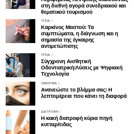
στη διεθνή αγορά συνεδριακού και
ιστορικά μνημεία, περιοχές υψηλού φυσικού κάλλους και
θεματικού τουρισμού
την αυθεντική μακεδονική
γαστρονομία.
ΥΓΕΊΑ
Καρκίνος Μαστού: Τα
συμπτώματα, η διάγνωση και η
σημασία της έγκαιρης
αντιμετώπισης
ΥΓΕΊΑ
Σύγχρονη Αισθητική
Οδοντιατρική:Λύσεις με Ψηφιακή
Τεχνολογία
ΟΜΟΡΦΙΆ
Ανανεώστε το βλέμμα σας: Η
λεπτομέρεια που κάνει τη διαφορά
ΔΙΑΤΡΟΦΉ
Η κακή διατροφή κύρια πηγή
κυτταρίτιδας