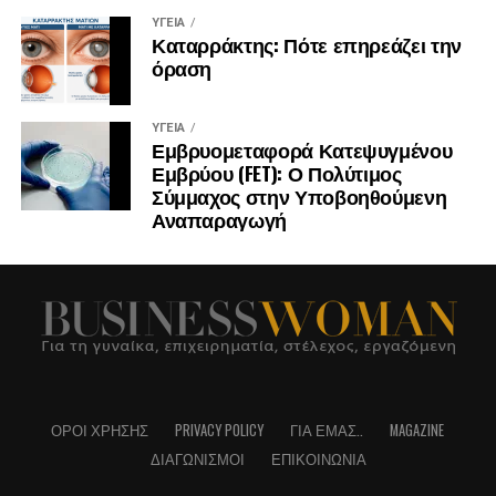
ΥΓΕΊΑ
Καταρράκτης: Πότε επηρεάζει την
όραση
ΥΓΕΊΑ
Εμβρυομεταφορά Κατεψυγμένου
Εμβρύου (FET): Ο Πολύτιμος
Σύμμαχος στην Υποβοηθούμενη
Αναπαραγωγή
ΌΡΟΙ ΧΡΉΣΗΣ
PRIVACY POLICY
ΓΙΑ ΕΜΆΣ..
MAGAZINE
ΔΙΑΓΩΝΙΣΜΟΊ
ΕΠΙΚΟΙΝΩΝΊΑ