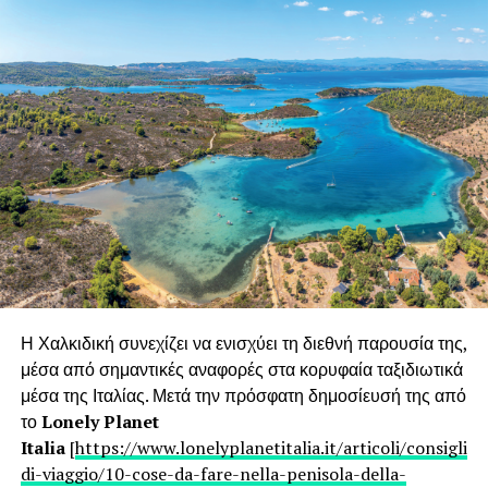
Περισσότερες πληροφορίες
Βίκυ Καραντζαβέλου
Υπεύθυνη Δημοσίων Σχέσεων, NatTour
Τηλ: 210 9374050
Email:
vicky@tma.travel
/
info@bikehotels.travel
Website:
www.bikehotels.travel
/
www.nattour.travel
Η Χαλκιδική συνεχίζει να ενισχύει τη διεθνή παρουσία της,
RELATED TOPICS:
FEATURED
μέσα από σημαντικές αναφορές στα κορυφαία ταξιδιωτικά
UP NEXT
μέσα της Ιταλίας. Μετά την πρόσφατη δημοσίευσή της από
Ο Τουρισμός είναι εθνική προσπάθεια
το
Lonely Planet
Italia
[
https://www.lonelyplanetitalia.it/articoli/consigli-
DON'T MISS
PHILOXENIA 2021: Σημαντική παρουσία της
di-viaggio/10-cose-da-fare-nella-penisola-della-