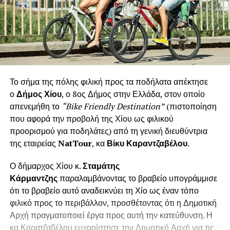
Το σήμα της πόλης φιλική προς τα ποδήλατα απέκτησε
ο
Δήμος Χίου
, ο 8ος Δήμος στην Ελλάδα, στον οποίο
απενεμήθη το
“Bike Friendly Destination”
(πιστοποίηση
που αφορά την προβολή της Χίου ως φιλικού
προορισμού για ποδηλάτες) από τη γενική διευθύντρια
της εταιρείας
NatTour
, κα
Βίκυ Καραντζαβέλου
.
Ο δήμαρχος Χίου κ.
Σταμάτης
Κάρμαντζης
παραλαμβάνοντας το βραβείο υπογράμμισε
ότι το βραβείο αυτό αναδεικνύει τη Χίο ως έναν τόπο
φιλικό προς το περιβάλλον, προσθέτοντας ότι η Δημοτική
Αρχή πραγματοποιεί έργα προς αυτή την κατεύθυνση. Η
κα Καρατζαβέλου ευχαρίστησε την Δημοτική Αρχή για τις