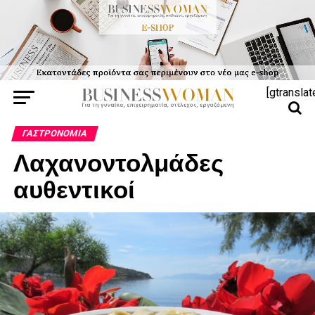
[gtranslat
ΓΑΣΤΡΟΝΟΜΊΑ
Λαχανοντολμάδες
αυθεντικοί