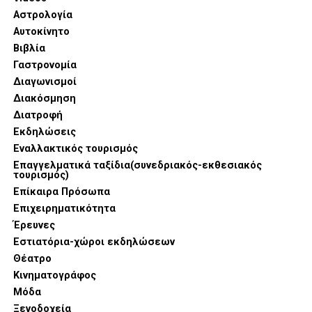
Αστρολογία
Αυτοκίνητο
Βιβλία
Γαστρονομία
Διαγωνισμοί
Διακόσμηση
Στην αιχμή της παρουσίασης βρέθηκαν καινοτομίες που
Διατροφή
συνδυάζουν την επαγγελματική απόδοση με την αισθητική
Εκδηλώσεις
τελειότητα. Η σειρά SKS εντυπωσίασε με τον Compact
Εναλλακτικός τουρισμός
Oven 6-σε-1, μια συσκευή που συγκεντρώνει λειτουργίες
Επαγγελματικά ταξίδια(συνεδριακός-εκθεσιακός
τουρισμός)
ψησίματος, air fryer και μαγειρέματος στον ατμό,
Επίκαιρα Πρόσωπα
προσφέροντας τη μέγιστη ευελιξία στη γυναίκα που
Επιχειρηματικότητα
διαθέτει περιορισμένο χρόνο αλλά υψηλές γαστρονομικές
Έρευνες
απαιτήσεις.
Εστιατόρια-χώροι εκδηλώσεων
Θέατρο
Κινηματογράφος
Μόδα
Ξενοδοχεία