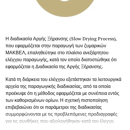
Τρόπος παρασκευής
Ετοιμάζουμε τους λαχανοντολμάδες. Σε ένα μπολ
ανακατεύουμε όλα τα υλικά του κιμά, ώστε να κάνουμε μια
ομοιογενή γέμιση.
Η διαδικασία Αργής Ξήρανσης (Slow Drying Process),
που εφαρμόζεται στην παραγωγή των ζυμαρικών
Πλένουμε το λάχανο και κόβουμε το κοτσάνι και το
ΜΑΚΒΕΛ, επαληθεύτηκε στο πλαίσιο ανεξάρτητου
αφήνουμε για 10 λεπτά σε νερό με ξύδι. Αμέσως μετά το
ελέγχου παραγωγής, κατά τον οποίο διαπιστώθηκε ότι
βάζουμε σε βραστό νερό να ζεματιστεί και βγάζουμε ένα
εφαρμόζεται η Διαδικασία της Αργής Ξήρανσης.
ένα τα φύλλα.
Κατά τη διάρκεια του ελέγχου εξετάστηκαν τα λειτουργικά
Τα κόβουμε σε πιο μικρά κομμάτια και σε κάθε ένα
αρχεία της παραγωγικής διαδικασίας, από τα οποία
βάζουμε από ένα κουταλάκι κιμά που ετοιμάσαμε και
προέκυψε ότι η μέθοδος εφαρμόζεται με συνέπεια εντός
τυλίγουμε τα φύλλα.
των καθορισμένων ορίων. Η σχετική πιστοποίηση
επιβεβαιώνει ότι οι παράμετροι της διαδικασίας
Στην κατσαρόλα στρώνουμε κάτω φύλλα από το λάχανο
συμμορφώνονται με τις προβλεπόμενες προδιαγραφές
και πάνω βάζουμε σε στρώσεις τους ντολμάδες που
για τις συνθήκες που αξιολογήθηκαν κατά τον έλεγχο.
έχουμε ετοιμάσει.