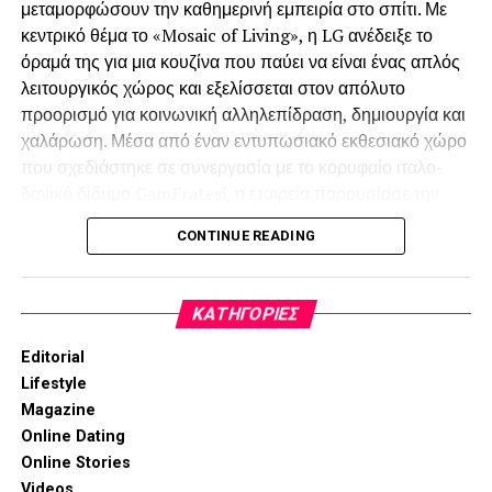
μεταμορφώσουν την καθημερινή εμπειρία στο σπίτι. Με
κεντρικό θέμα το «Mosaic of Living», η LG ανέδειξε το
όραμά της για μια κουζίνα που παύει να είναι ένας απλός
λειτουργικός χώρος και εξελίσσεται στον απόλυτο
προορισμό για κοινωνική αλληλεπίδραση, δημιουργία και
χαλάρωση. Μέσα από έναν εντυπωσιακό εκθεσιακό χώρο
που σχεδιάστηκε σε συνεργασία με το κορυφαίο ιταλο-
δανικό δίδυμο GamFratesi, η εταιρεία παρουσίασε την
ultra-premium σειρά Signature Kitchen Suite (SKS) και
CONTINUE READING
τη νέα σειρά LG Built-in, προσφέροντας εξατομικευμένες
λύσεις που εναρμονίζονται πλήρως με τις απαιτητικές
τάσεις του σύγχρονου ευρωπαϊκού design.
KΑΤΗΓΟΡΊΕΣ
Editorial
Lifestyle
Magazine
Online Dating
Online Stories
Videos