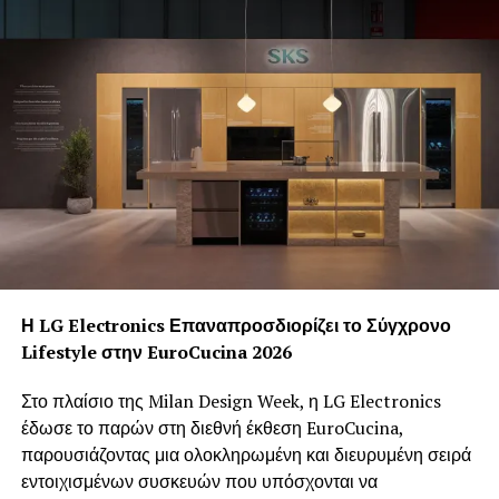
Προσθέτουμε μια κουταλιά βούτυρο και το λεμόνι
επιθεώρησης.
ανακατεύουμε καλά και περιχύνουμε με την σάλτσα τους
ντολμάδες.
Αφήνουμε να πάρουν μια βράση ανακινώντας την
κατσαρόλα για να διαχυθεί η σάλτσα παντού.
Αφήνουμε να «σταθεί» για λίγο το φαγητό μας και
σερβίρουμε.
RELATED TOPICS:
UP NEXT
Η LG Electronics Επαναπροσδιορίζει το Σύγχρονο
Κουνουπίδι au gratin: “Ένα λαχανικό θησαυρός…”
Lifestyle στην EuroCucina 2026
DON'T MISS
Τα οφέλη του Ξινολάχανου (Sauerkraut)
Στο πλαίσιο της Milan Design Week, η LG Electronics
έδωσε το παρών στη διεθνή έκθεση EuroCucina,
παρουσιάζοντας μια ολοκληρωμένη και διευρυμένη σειρά
εντοιχισμένων συσκευών που υπόσχονται να