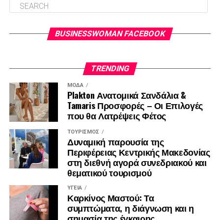
που συνδυάζουν τη σχεδιαστική συνοχή με την
τεχνολογική υπεροχή, αναβαθμίζοντας ουσιαστικά την
ποιότητα ζωής και την καθημερινότητα κάθε σύγχρονης
BUSINESSWOMAN FACEBOOK
επαγγελματία.
TRENDING
ΜΌΔΑ
Plakton Ανατομικά Σανδάλια &
Tamaris Προσφορές – Οι Επιλογές
που θα Λατρέψεις Φέτος
ΤΟΥΡΙΣΜΌΣ
Δυναμική παρουσία της
Περιφέρειας Κεντρικής Μακεδονίας
στη διεθνή αγορά συνεδριακού και
θεματικού τουρισμού
ΥΓΕΊΑ
Καρκίνος Μαστού: Τα
συμπτώματα, η διάγνωση και η
σημασία της έγκαιρης