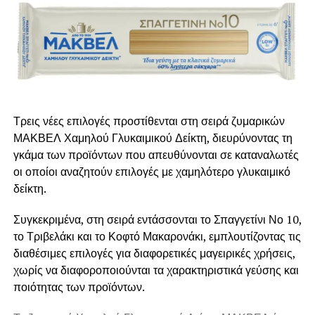
που όλοι πηγαίνουν για να φάνε λαχανοντολμάδες από τα
χεράκια της, μπροστά στη θάλασσα…
Η Κατίνα μου άρεσε για ένα λόγο ακόμα ξέρει να
χαμογελά, η μαγειρική της είναι τρόπος έκφρασης αγάπης
για τους φιλοξενούμενούς της.
Μπράβο Κατίνα… Παζοκατίνα όπως σε αποκαλούν οι
Τρεις νέες επιλογές προστίθενται στη σειρά ζυμαρικών
συντοπίτες σου… μας κάνεις υπερήφανους.
ΜΑΚΒΕΛ Χαμηλού Γλυκαιμικού Δείκτη, διευρύνοντας τη
γκάμα των προϊόντων που απευθύνονται σε καταναλωτές
Οι ντολμάδες δένουν αρμονικά με τυρί φέτα και ζεστό
οι οποίοι αναζητούν επιλογές με χαμηλότερο γλυκαιμικό
ψωμί.
δείκτη.
Τι κρασί ταιριάζει με το «δύσκολο αυγολέμονο» των
Συγκεκριμένα, στη σειρά εντάσσονται το Σπαγγετίνι Νο 10,
λαχανοντολμάδων.
το Τριβελάκι και το Κοφτό Μακαρονάκι, εμπλουτίζοντας τις
διαθέσιμες επιλογές για διαφορετικές μαγειρικές χρήσεις,
Αρμονικά δένει με μια Σαντορίνη ασύρτικο με σύντομη
χωρίς να διαφοροποιούνται τα χαρακτηριστικά γεύσης και
παλαίωση, τα ευγενικά αρώματά της, ο όγκος της και αυτή
ποιότητας των προϊόντων.
η μεταλλικότητα στο στόμα ταιριάζει με τους
λαχανοντολμάδες αυγολέμονο.