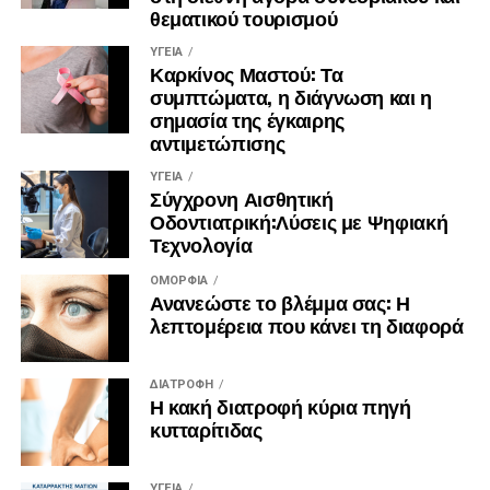
θεματικού τουρισμού
την αυθεντική μακεδονική
γαστρονομία.
ΥΓΕΊΑ
Καρκίνος Μαστού: Τα
συμπτώματα, η διάγνωση και η
σημασία της έγκαιρης
αντιμετώπισης
ΥΓΕΊΑ
Σύγχρονη Αισθητική
Οδοντιατρική:Λύσεις με Ψηφιακή
Τεχνολογία
ΟΜΟΡΦΙΆ
Ανανεώστε το βλέμμα σας: Η
λεπτομέρεια που κάνει τη διαφορά
ΔΙΑΤΡΟΦΉ
Η κακή διατροφή κύρια πηγή
κυτταρίτιδας
ΥΓΕΊΑ