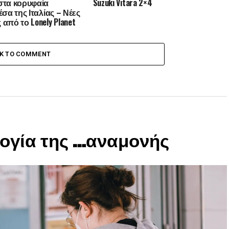
στα κορυφαία
Suzuki Vitara 2×4
έσα της Ιταλίας – Νέες
από το Lonely Planet
ational Geographic
CK TO COMMENT
ογία της …αναμονής