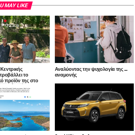
U MAY LIKE
 Κεντρικής
Αναλύοντας την ψυχολογία της …
προβάλλει το
αναμονής
κό προϊόν της στο
λειο και την
αξίδι εξοικείωσης
της οινικής
ίας