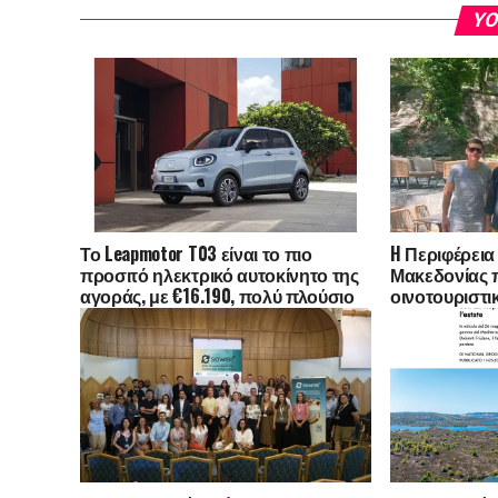
YO
Το Leapmotor T03 είναι το πιο
H Περιφέρεια
προσιτό ηλεκτρικό αυτοκίνητο της
Μακεδονίας 
αγοράς, με €16.190, πολύ πλούσιο
οινοτουριστι
εξοπλισμό και δωρεάν επιλογή
Ηνωμένο Βασί
χρώματος
Αυστραλία -Τ
εκπροσώπων 
δημοσιογραφ