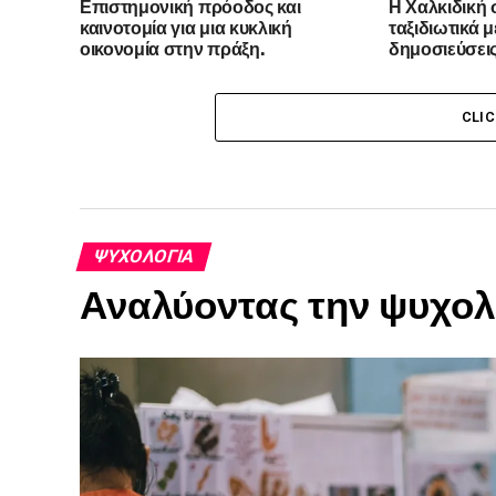
Επιστημονική πρόοδος και
Η Χαλκιδική 
καινοτομία για μια κυκλική
ταξιδιωτικά μ
οικονομία στην πράξη.
δημοσιεύσεις 
Italia και το N
Traveler Italia
CLI
ΨΥΧΟΛΟΓΊΑ
Αναλύοντας την ψυχολ