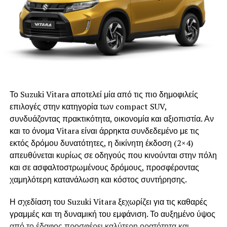
επιχειρεί να συνεισφέρει στην επικρατούσα πλέον
Αντιπεριφερειάρχης Τουρισμού Βίκυ Χατζηβασιλείου.
αντίληψη για τα αστικά απόβλητα, πως μπορούν να
αποτελέσουν την αφετηρία παραγωγής νέων προϊόντων
υψηλής αξίας.
Από την Ελλάδα στο SOWISE
+ συμμετέχει η ena
Σύμβουλοι Ανάπτυξης.
Το Suzuki Vitara αποτελεί μία από τις πιο δημοφιλείς
Η εναρκτήρια συνάντηση έφερε κοντά την ομάδα έργου σε
επιλογές στην κατηγορία των compact SUV,
πλήρη σύνθεση και με στόχο την εμπέδωση του κοινού
συνδυάζοντας πρακτικότητα, οικονομία και αξιοπιστία. Αν
οράματος από όλους τους συμμετέχοντες ερευνητικούς
και το όνομα Vitara είναι άρρηκτα συνδεδεμένο με τις
οργανισμούς, την ολοκληρωμένη τεχνική προσέγγιση, το
εκτός δρόμου δυνατότητες, η δικίνητη έκδοση (2×4)
πλάνο εργασίας και τα πρώτα βήματα υλοποίησης. Κατά
απευθύνεται κυρίως σε οδηγούς που κινούνται στην πόλη
τη διάρκεια της συνάντησης οι εταίροι συζήτησαν τις
και σε ασφαλτοστρωμένους δρόμους, προσφέροντας
επιστημονικές, τεχνικές, βιομηχανικές και κοινωνικές
χαμηλότερη κατανάλωση και κόστος συντήρησης.
διαστάσεις του έργου, θέτοντας τις βάσεις για την
πενταετή συνεργασία.
Η σχεδίαση του Suzuki Vitara ξεχωρίζει για τις καθαρές
γραμμές και τη δυναμική του εμφάνιση. Το αυξημένο ύψος
Το SOWISE
+ συνεισφέρει στις τεχνολογικές
από το έδαφος προσφέρει καλύτερη ορατότητα και