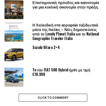
Επιστημονική πρόοδος και καινοτομία
Η συμμετοχή κοστίζει συνολικά 12€ (Για συμμετοχή
για μια κυκλική οικονομία στην πράξη.
και στους 4 περιπάτους που έχουν ανακοινωθεί 40€).
Δείτε τους υπόλοιπους περιπάτους
εδώ
Η Χαλκιδική στα κορυφαία ταξιδιωτικά
Για την εξασφάλιση της θέσης σας απαραίτητη είναι η
μέσα της Ιταλίας – Νέες δημοσιεύσεις
προπληρωμή, δείτε τους τρόπους πληρωμής
εδώ
από το Lonely Planet Italia και το National
Geographic Traveler Italia
Για εκδήλωση ενδιαφέροντος συμπληρώστε τη
Suzuki Vitara 2×4
φόρμα
εδώ
Πληροφορίες / Κρατήσεις: 210 3250341 /
info@ekedisy.gr
To νέο FIAT 500 Hybrid ήρθε με τιμή
Σημείο συνάντησης: Στην είσοδο της Αγίας Σοφίας
€18.990
Κανόνες συμμετοχής στην δράση, προς περιορισμό
CLICK TO COMMENT
της διασποράς του COVID-19: