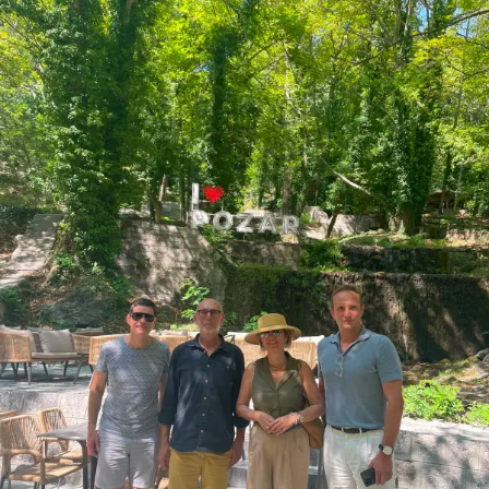
RELATED TOPICS:
FEATURED
UP NEXT
SUZUKI IGNIS: Διαφορετικό από τα άλλα
DON'T MISS
Samaras Firenze