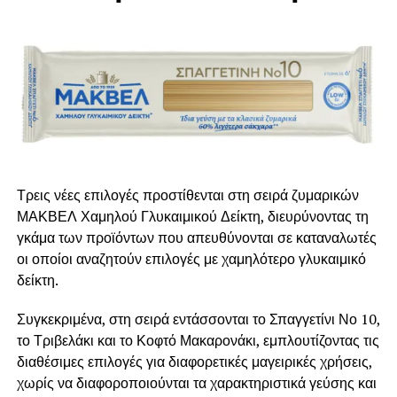
Ικαρίου, υπεύθυνη marketing και επικοινωνίας του ΕΟΣ
Σάμου.
Σαμιώτικα
σουτζουκάκια με
κρασί μοσχάτο
Από την Μαρίνα
Καρατζά, ταβέρνα
Μαρίνα, Κοκκάρι Σάμου
Τρεις νέες επιλογές προστίθενται στη σειρά ζυμαρικών
ΜΑΚΒΕΛ Χαμηλού Γλυκαιμικού Δείκτη, διευρύνοντας τη
γκάμα των προϊόντων που απευθύνονται σε καταναλωτές
οι οποίοι αναζητούν επιλογές με χαμηλότερο γλυκαιμικό
Υλικά
δείκτη.
1.100 γρ. ανάμεικτο κιμά (500 γρ. μοσχαρίσιο, 300 γρ.
Συγκεκριμένα, στη σειρά εντάσσονται το Σπαγγετίνι Νο 10,
αρνίσιο και 300γρ. χοιρινό)
το Τριβελάκι και το Κοφτό Μακαρονάκι, εμπλουτίζοντας τις
διαθέσιμες επιλογές για διαφορετικές μαγειρικές χρήσεις,
Μισή φραντζόλα μπαγιάτικο ψωμί
χωρίς να διαφοροποιούνται τα χαρακτηριστικά γεύσης και