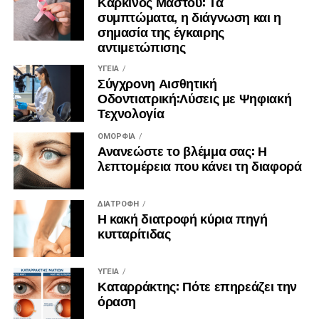
Καρκίνος Μαστού: Τα
συμπτώματα, η διάγνωση και η
σημασία της έγκαιρης
αντιμετώπισης
ΥΓΕΊΑ
Σύγχρονη Αισθητική
Οδοντιατρική:Λύσεις με Ψηφιακή
Τεχνολογία
ΟΜΟΡΦΙΆ
Ανανεώστε το βλέμμα σας: Η
λεπτομέρεια που κάνει τη διαφορά
ΔΙΑΤΡΟΦΉ
Η κακή διατροφή κύρια πηγή
κυτταρίτιδας
ΥΓΕΊΑ
Καταρράκτης: Πότε επηρεάζει την
όραση