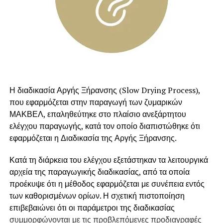
Αλατοπιπερώνουμε το μείγμα και προσθέτουμε το κύμινο,
το σκόρδο και λίγο ελαιόλαδο. Ρίχνουμε τους κρόκους και
το ασπράδι και ζυμώνουμε καλά.
Πλάθουμε τα σουτζουκάκια, τα αλευρώνουμε ελαφρά και
τινάζουμε.
Η διαδικασία Αργής Ξήρανσης (Slow Drying Process),
Τηγανίζουμε σε ελαιόλαδο .
που εφαρμόζεται στην παραγωγή των ζυμαρικών
Ετοιμάζουμε τη σάλτσα
ΜΑΚΒΕΛ, επαληθεύτηκε στο πλαίσιο ανεξάρτητου
ελέγχου παραγωγής, κατά τον οποίο διαπιστώθηκε ότι
Ζεσταίνουμε το βούτυρο και το ελαιόλαδο σε κατσαρόλα
εφαρμόζεται η Διαδικασία της Αργής Ξήρανσης.
και τσιγαρίζουμε τις σκελίδες σκόρδου. Τις αφαιρούμε από
το σκεύος και ρίχνουμε την τριμμένη ντομάτα.
Κατά τη διάρκεια του ελέγχου εξετάστηκαν τα λειτουργικά
αρχεία της παραγωγικής διαδικασίας, από τα οποία
Αφού τη σοτάρουμε και αυτή λίγο, ρίχνουμε 1 ποτηράκι
προέκυψε ότι η μέθοδος εφαρμόζεται με συνέπεια εντός
ζεστό νερό , τη ζάχαρη, το κύμινο, αλάτι και πιπέρι.
των καθορισμένων ορίων. Η σχετική πιστοποίηση
επιβεβαιώνει ότι οι παράμετροι της διαδικασίας
Αφήνουμε τη σάλτσα να πάρει βράση.
συμμορφώνονται με τις προβλεπόμενες προδιαγραφές