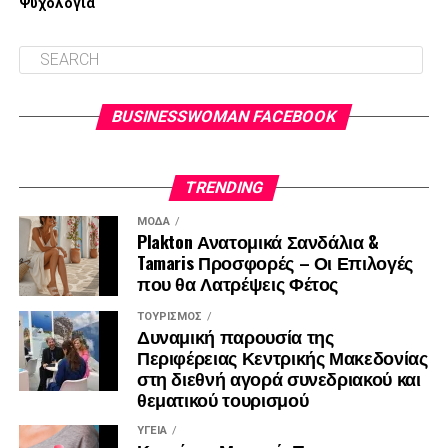
Ψυχολογία
στρατηγική της για την ενίσχυση της παρουσίας της στην
ευρωπαϊκή αγορά, προσφέροντας ολοκληρωμένες λύσεις
που συνδυάζουν τη σχεδιαστική συνοχή με την
τεχνολογική υπεροχή, αναβαθμίζοντας ουσιαστικά την
ποιότητα ζωής και την καθημερινότητα κάθε σύγχρονης
BUSINESSWOMAN FACEBOOK
επαγγελματία.
TRENDING
ΜΌΔΑ
Plakton Ανατομικά Σανδάλια &
Tamaris Προσφορές – Οι Επιλογές
που θα Λατρέψεις Φέτος
ΤΟΥΡΙΣΜΌΣ
Δυναμική παρουσία της
Περιφέρειας Κεντρικής Μακεδονίας
στη διεθνή αγορά συνεδριακού και
θεματικού τουρισμού
ΥΓΕΊΑ