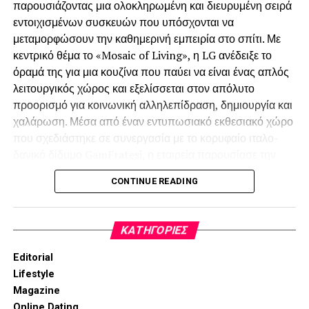
παρουσιάζοντας μια ολοκληρωμένη και διευρυμένη σειρά
εντοιχισμένων συσκευών που υπόσχονται να
μεταμορφώσουν την καθημερινή εμπειρία στο σπίτι. Με
κεντρικό θέμα το «Mosaic of Living», η LG ανέδειξε το
όραμά της για μια κουζίνα που παύει να είναι ένας απλός
λειτουργικός χώρος και εξελίσσεται στον απόλυτο
προορισμό για κοινωνική αλληλεπίδραση, δημιουργία και
χαλάρωση. Μέσα από έναν εντυπωσιακό εκθεσιακό χώρο
που σχεδιάστηκε σε συνεργασία με το κορυφαίο ιταλο-
δανικό δίδυμο GamFratesi, η εταιρεία παρουσίασε την
ultra-premium σειρά Signature Kitchen Suite (SKS) και
CONTINUE READING
τη νέα σειρά LG Built-in, προσφέροντας εξατομικευμένες
λύσεις που εναρμονίζονται πλήρως με τις απαιτητικές
τάσεις του σύγχρονου ευρωπαϊκού design.
KΑΤΗΓΟΡΊΕΣ
Editorial
Lifestyle
Magazine
Online Dating