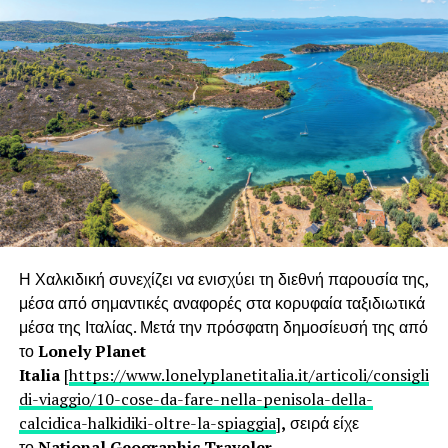
Η Χαλκιδική συνεχίζει να ενισχύει τη διεθνή παρουσία της,
μέσα από σημαντικές αναφορές στα κορυφαία ταξιδιωτικά
μέσα της Ιταλίας. Μετά την πρόσφατη δημοσίευσή της από
το
Lonely Planet
Italia
[
https://www.lonelyplanetitalia.it/articoli/consigli-
di-viaggio/10-cose-da-fare-nella-penisola-della-
calcidica-halkidiki-oltre-la-spiaggia
]
,
σειρά είχε
το
National Geographic Traveler