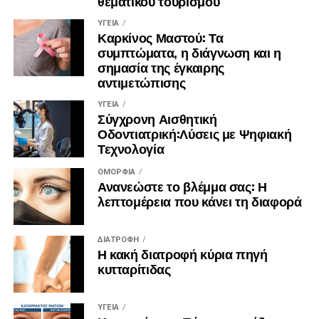
θεματικού τουρισμού
την αυθεντική μακεδονική
γαστρονομία.
ΥΓΕΊΑ
Καρκίνος Μαστού: Τα
συμπτώματα, η διάγνωση και η
σημασία της έγκαιρης
αντιμετώπισης
ΥΓΕΊΑ
Σύγχρονη Αισθητική
Οδοντιατρική:Λύσεις με Ψηφιακή
Τεχνολογία
ΟΜΟΡΦΙΆ
Ανανεώστε το βλέμμα σας: Η
λεπτομέρεια που κάνει τη διαφορά
ΔΙΑΤΡΟΦΉ
Η κακή διατροφή κύρια πηγή
κυτταρίτιδας
ΥΓΕΊΑ