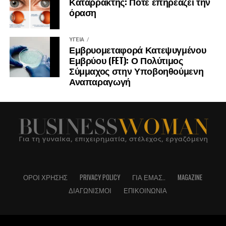
Καταρράκτης: Πότε επηρεάζει την
όραση
ΥΓΕΊΑ
Εμβρυομεταφορά Κατεψυγμένου
Εμβρύου (FET): Ο Πολύτιμος
Σύμμαχος στην Υποβοηθούμενη
Αναπαραγωγή
ΌΡΟΙ ΧΡΉΣΗΣ
PRIVACY POLICY
ΓΙΑ ΕΜΆΣ..
MAGAZINE
ΔΙΑΓΩΝΙΣΜΟΊ
ΕΠΙΚΟΙΝΩΝΊΑ