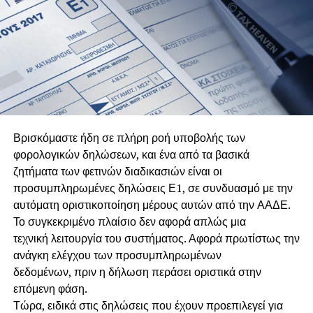
με γοργούς ρυθμούς το προσεχές διάστημα. Και θα
επανέλθουμε στο θέμα με περισσότερες αναφορές, για τις
προϋποθέσεις ένταξης και το ευρύτερο πλαίσιο όπως
αυτό καθορίζεται από τις κείμενες διατάξεις.
Παναγιώτης Απ. Τσένος
Φοροτεχνικός σύμβουλος επιχειρήσεων /
Βρισκόμαστε ήδη σε πλήρη ροή υποβολής των
συγγραφέας φορολογικών & οικονομικών μελετών
φορολογικών δηλώσεων, και ένα από τα βασικά
tsenos.gr
ζητήματα των φετινών διαδικασιών είναι οι
προσυμπληρωμένες δηλώσεις Ε1, σε συνδυασμό με την
αυτόματη οριστικοποίηση μέρους αυτών από την ΑΑΔΕ.
RELATED TOPICS:
FEATURED
Το συγκεκριμένο πλαίσιο δεν αφορά απλώς μια
UP NEXT
τεχνική λειτουργία του συστήματος. Αφορά πρωτίστως την
Τι πρέπει να ξέρουμε για την αποπληρωμή των
ανάγκη ελέγχου των προσυμπληρωμένων
ενοικίων;
δεδομένων, πριν η δήλωση περάσει οριστικά στην
DON'T MISS
επόμενη φάση.
Περί δηλώσεων “πόθεν έσχες”
Τώρα, ειδικά στις δηλώσεις που έχουν προεπιλεγεί για