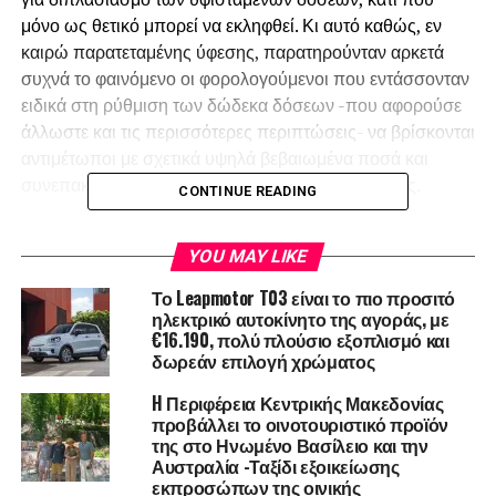
μόνο ως θετικό μπορεί να εκληφθεί. Κι αυτό καθώς, εν
καιρώ παρατεταμένης ύφεσης, παρατηρούνταν αρκετά
συχνά το φαινόμενο οι φορολογούμενοι που εντάσσονταν
ειδικά στη ρύθμιση των δώδεκα δόσεων -που αφορούσε
άλλωστε και τις περισσότερες περιπτώσεις- να βρίσκονται
αντιμέτωποι με σχετικά υψηλά βεβαιωμένα ποσά και
συνεπακόλουθο πρόβλημα ταμειακής ρευστότητας.
CONTINUE READING
Θα παραθέσουμε μια συντομογραφική καταγραφή των
YOU MAY LIKE
δεδομένων που ισχύουν έως αυτή τη στιγμή:
Το Leapmotor T03 είναι το πιο προσιτό
Το νέο καθεστώς ρυθμίσεων έχει ήδη ψηφιστεί,
ηλεκτρικό αυτοκίνητο της αγοράς, με
€16.190, πολύ πλούσιο εξοπλισμό και
αλλά οι φορολογούμενοι δε δύνανται ακόμα να
δωρεάν επιλογή χρώματος
κάνουν χρήση των ευεργετικών διατάξεων, με
δεδομένο ότι δεν έχει τεθεί σε λειτουργία η
H Περιφέρεια Κεντρικής Μακεδονίας
ηλεκτρονική πλατφόρμα.
προβάλλει το οινοτουριστικό προϊόν
της στο Ηνωμένο Βασίλειο και την
Θα πρόκειται για μια εντελώς καινούργια
Αυστραλία -Ταξίδι εξοικείωσης
εφαρμογή η οποία και θα ενσωματωθεί στις
εκπροσώπων της οινικής