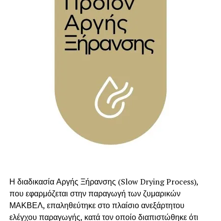
διαπιστευμένο φορέα πιστοποίησης για τον
προσδιορισμό του γλυκαιμικού δείκτη.
Χαμηλός Γλυκαιμικός Δείκτης:
Η αντικατάσταση
ευπέπτων αμύλων με άπεπτο άμυλο στο γεύμα,
συμβάλλει στη μείωση της αύξησης της γλυκόζης στο
αίμα, μετά το συγκεκριμένο γεύμα.
Η διαδικασία Αργής Ξήρανσης (Slow Drying Process),
που εφαρμόζεται στην παραγωγή των ζυμαρικών
ΜΑΚΒΕΛ, επαληθεύτηκε στο πλαίσιο ανεξάρτητου
ελέγχου παραγωγής, κατά τον οποίο διαπιστώθηκε ότι