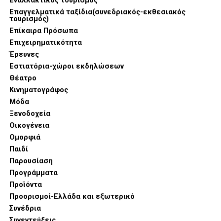
Εναλλακτικός τουρισμός
Oven 6-σε-1, μια συσκευή που συγκεντρώνει λειτουργίες
Επαγγελματικά ταξίδια(συνεδριακός-εκθεσιακός
τουρισμός)
ψησίματος, air fryer και μαγειρέματος στον ατμό,
Επίκαιρα Πρόσωπα
προσφέροντας τη μέγιστη ευελιξία στη γυναίκα που
Επιχειρηματικότητα
διαθέτει περιορισμένο χρόνο αλλά υψηλές γαστρονομικές
Έρευνες
απαιτήσεις.
Εστιατόρια-χώροι εκδηλώσεων
Θέατρο
Κινηματογράφος
Μόδα
Ξενοδοχεία
Οικογένεια
Ομορφιά
Παιδί
Παρουσίαση
Προγράμματα
Προϊόντα
Προορισμοί-Ελλάδα και εξωτερικό
Συνέδρια
Παράλληλα, η νέα σειρά LG Built-in φέρνει την Τεχνητή
Συνεντεύξεις