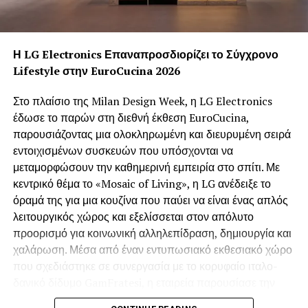
Η LG Electronics Επαναπροσδιορίζει το Σύγχρονο
Lifestyle στην EuroCucina 2026
Στο πλαίσιο της Milan Design Week, η LG Electronics
έδωσε το παρών στη διεθνή έκθεση EuroCucina,
παρουσιάζοντας μια ολοκληρωμένη και διευρυμένη σειρά
εντοιχισμένων συσκευών που υπόσχονται να
μεταμορφώσουν την καθημερινή εμπειρία στο σπίτι. Με
κεντρικό θέμα το «Mosaic of Living», η LG ανέδειξε το
όραμά της για μια κουζίνα που παύει να είναι ένας απλός
λειτουργικός χώρος και εξελίσσεται στον απόλυτο
προορισμό για κοινωνική αλληλεπίδραση, δημιουργία και
χαλάρωση. Μέσα από έναν εντυπωσιακό εκθεσιακό χώρο
που σχεδιάστηκε σε συνεργασία με το κορυφαίο ιταλο-
δανικό δίδυμο GamFratesi, η εταιρεία παρουσίασε την
ultra-premium σειρά Signature Kitchen Suite (SKS) και