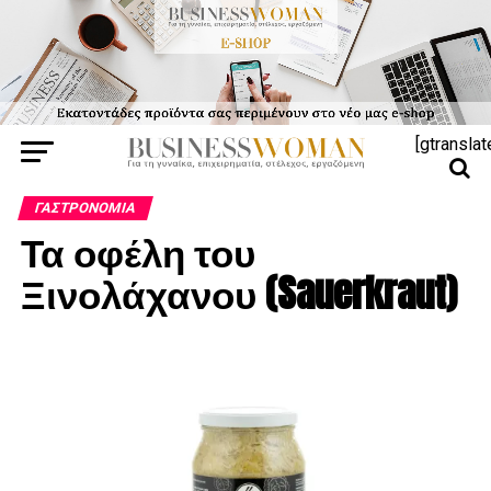
[gtranslat
ΓΑΣΤΡΟΝΟΜΊΑ
Τα οφέλη του
Ξινολάχανου (Sauerkraut)