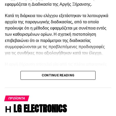
εφαρμόζεται η Διαδικασία της Αργής Ξήρανσης.
Κατά τη διάρκεια του ελέγχου εξετάστηκαν τα λειτουργικά
αρχεία της παραγωγικής διαδικασίας, από τα οποία
προέκυψε ότι η μέθοδος εφαρμόζεται με συνέπεια εντός
των καθορισμένων ορίων. Η σχετική πιστοποίηση
επιβεβαιώνει ότι οι παράμετροι της διαδικασίας
συμμορφώνονται με τις προβλεπόμενες προδιαγραφές
για τις συνθήκες που αξιολογήθηκαν κατά τον έλεγχο.
Η αργή ξήρανση αποτελεί μία από τις πλέον απαιτητικές
μεθόδους στην παραγωγή ζυμαρικών, καθώς
CONTINUE READING
πραγματοποιείται σε χαμηλότερες θερμοκρασίες και για
μεγαλύτερο χρονικό διάστημα σε σχέση με τις συμβατικές
μεθόδους ταχείας ξήρανσης. Η διάρκεια της διαδικασίας
διαφοροποιείται ανάλογα με το σχήμα και το πάχος κάθε
ΠΡΟΪΌΝΤΑ
προϊόντος.
Η LG ELECTRONICS
Η συγκεκριμένη μέθοδος συμβάλλει στη διατήρηση της