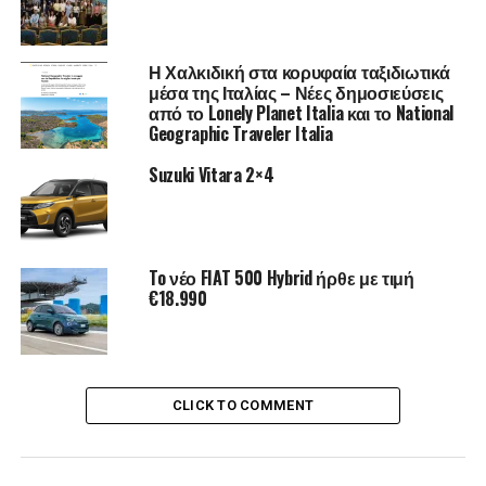
Η Χαλκιδική στα κορυφαία ταξιδιωτικά
μέσα της Ιταλίας – Νέες δημοσιεύσεις
από το Lonely Planet Italia και το National
Geographic Traveler Italia
RELATED TOPICS:
FEATURED
Suzuki Vitara 2×4
UP NEXT
Λαχανοντολμάδες αυθεντικοί
DON'T MISS
‘’Θησαυροί της Ελλάδας’’
To νέο FIAT 500 Hybrid ήρθε με τιμή
€18.990
CLICK TO COMMENT