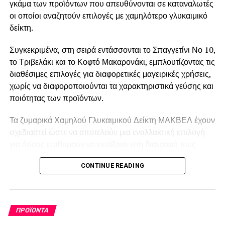
γκάμα των προϊόντων που απευθύνονται σε καταναλωτές
οι οποίοι αναζητούν επιλογές με χαμηλότερο γλυκαιμικό
δείκτη.
Συγκεκριμένα, στη σειρά εντάσσονται το Σπαγγετίνι Νο 10,
το Τριβελάκι και το Κοφτό Μακαρονάκι, εμπλουτίζοντας τις
διαθέσιμες επιλογές για διαφορετικές μαγειρικές χρήσεις,
χωρίς να διαφοροποιούνται τα χαρακτηριστικά γεύσης και
ποιότητας των προϊόντων.
Τα ζυμαρικά Χαμηλού Γλυκαιμικού Δείκτη ΜΑΚΒΕΛ έχουν
σχεδιαστεί ώστε να αποτελούν μια εναλλακτική επιλογή
για όσους επιθυμούν να εντάξουν στη διατροφή τους
προϊόντα με χαμηλότερο γλυκαιμικό δείκτη, διατηρώντας
CONTINUE READING
τη γεύση και την υφή των παραδοσιακών ζυμαρικών και
δημιουργώντας παράλληλα αίσθημα κορεσμού.
Η σειρά αποτελεί προϊόν πολυετούς ερευνητικής
ΠΡΟΪΌΝΤΑ
προσπάθειας και επένδυσης της εταιρείας στην έρευνα