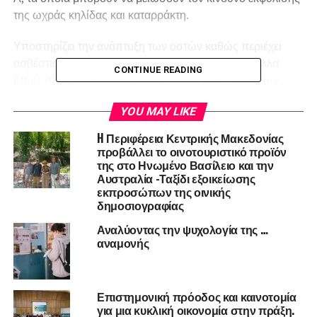
της ωχράς κηλίδας και καταρράκτη.
Υποστηρίζει την ανάπτυξη των οστών καθώς περιέχει
ασβέστιο και μαγνήσιο αλλά και άλλα έχει και μέταλλα
CONTINUE READING
όπως σίδηρο, potassium, Folate, Potassium, Copper,
phosphorus, Manganese.
YOU MAY LIKE
Το Ξινολάχανο έχει αντιφλεγμονώδεις ιδιότητες που
H Περιφέρεια Κεντρικής Μακεδονίας
αποδίδονται στα αντιοξειδωτικά του αλλά και στο ότι
προβάλλει το οινοτουριστικό προϊόν
περιέχει τόσα πολλά ευεργετικά φιλικά βακτήρια για το
της στο Ηνωμένο Βασίλειο και την
Αυστραλία -Ταξίδι εξοικείωσης
έντερο.
εκπροσώπων της οινικής
δημοσιογραφίας
Αναλύοντας την ψυχολογία της …
αναμονής
Επιστημονική πρόοδος και καινοτομία
για μια κυκλική οικονομία στην πράξη.