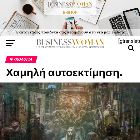
[gtranslat
ΨΥΧΟΛΟΓΊΑ
Χαμηλή αυτοεκτίμηση.