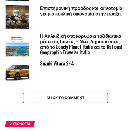
RELATED TOPICS:
FEATURED
Επιστημονική πρόοδος και καινοτομία
για μια κυκλική οικονομία στην πράξη.
UP NEXT
ΑΥΤΟΣ είναι ο τρόπος για να αλλάξεις επίπεδο!
DON'T MISS
Η Χαλκιδική στα κορυφαία ταξιδιωτικά
Το πρόβλημα της αϋπνίας.
μέσα της Ιταλίας – Νέες δημοσιεύσεις
από το Lonely Planet Italia και το National
Geographic Traveler Italia
Suzuki Vitara 2×4
CLICK TO COMMENT
ΨΥΧΟΛΟΓΊΑ