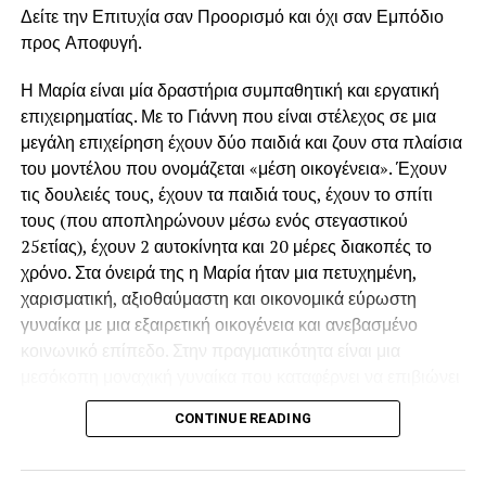
Στην ψυχαναλυτική οπτική, η επιθυμία τρέφεται από την
Δείτε την Επιτυχία σαν Προορισμό και όχι σαν Εμπόδιο
έλλειψη. Αν κάτι δίνεται αμέσως, η ένταση πέφτει. Η ουρά
προς Αποφυγή.
παρατείνει την έλλειψη, αυξάνει τη φαντασίωση και
Η Μαρία είναι μία δραστήρια συμπαθητική και εργατική
φορτίζει το αντικείμενο με περισσότερη αξία. Είναι μια
επιχειρηματίας. Με το Γιάννη που είναι στέλεχος σε μια
μικρή «ερωτική οικονομία». Το γλυκό ή το κοκτέιλ γίνεται η
μεγάλη επιχείρηση έχουν δύο παιδιά και ζουν στα πλαίσια
ανταμοιβή μετά τη ματαίωση.
του μοντέλου που ονομάζεται «μέση οικογένεια». Έχουν
Αν κάποιος αντέχει να περιμένει χωρίς άγχος, σημαίνει ότι
τις δουλειές τους, έχουν τα παιδιά τους, έχουν το σπίτι
εσωτερικά έχει βιώσει αξιόπιστη φροντίδα και προβλέψιμη
τους (που αποπληρώνουν μέσω ενός στεγαστικού
ανταπόκριση. Η ουρά τότε δεν είναι απειλή. Είναι
25ετίας), έχουν 2 αυτοκίνητα και 20 μέρες διακοπές το
τελετουργία.
χρόνο. Στα όνειρά της η Μαρία ήταν μια πετυχημένη,
χαρισματική, αξιοθαύμαστη και οικονομικά εύρωστη
Για άλλους, όμως, η
αναμονή μπορεί να ξυπνά θυμό,
γυναίκα με μια εξαιρετική οικογένεια και ανεβασμένο
ανυπομονησία ή ανάγκη φυγής
. Εκεί η ουρά αγγίζει
κοινωνικό επίπεδο. Στην πραγματικότητα είναι μια
παλιά βιώματα ασυνέπειας ή εγκατάλειψης.
μεσόκοπη μοναχική γυναίκα που καταφέρνει να επιβιώνει
παγιδευμένη μέσα στην βαρετή της καθημερινότητα.
Σε πιο υπαρξιακό επίπεδο, η ουρά είναι μεταβατικός
CONTINUE READING
«Υπάρχουν και χειρότερα» λέει στον εαυτό της όταν αραιά
χώρος. Δεν είσαι μέσα, δεν είσαι έξω. Είσαι καθ’ οδόν.
και που την ζώνουν οι προσωπικές της ανασφάλειες.
Όπως στις μεταβάσεις της ζωής — από παιδί σε ενήλικα.