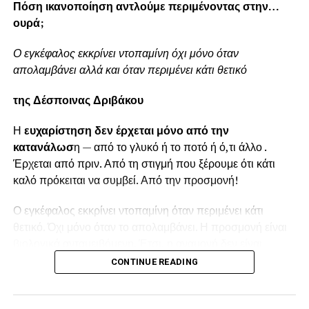
Πόση ικανοποίηση αντλούμε περιμένοντας στην…
ουρά;
Ο εγκέφαλος εκκρίνει ντοπαμίνη όχι μόνο όταν
απολαμβάνει αλλά και όταν περιμένει κάτι θετικό
της Δέσποινας Δριβάκου
Η
ευχαρίστηση δεν έρχεται μόνο από την
κατανάλωσ
η — από το γλυκό ή το ποτό ή ό,τι άλλο .
Έρχεται από πριν. Από τη στιγμή που ξέρουμε ότι κάτι
καλό πρόκειται να συμβεί. Από την προσμονή!
Ο εγκέφαλος εκκρίνει ντοπαμίνη όταν περιμένει κάτι
θετικό. Όχι μόνο όταν το απολαμβάνει. Η προσμονή είναι
βιολογικά ανταμειβόμενη. Έτσι, η αναμονή δεν είναι
απλώς καθυστέρηση· γίνεται μέρος της εμπειρίας.
CONTINUE READING
Γι’ αυτό συχνά συμβαίνει κάτι παράδοξο: όσο
περισσότερο περιμένουμε, τόσο πιο «ωραίο» μας φαίνεται