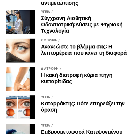
αντιμετώπισης
στιγμές.
ΥΓΕΊΑ
Πηγή:
https://zoumeoraia.okmarkets.gr/skepseis-gia-
Σύγχρονη Αισθητική
Οδοντιατρική:Λύσεις με Ψηφιακή
mia-kalyteri-zoi/
Τεχνολογία
ΟΜΟΡΦΙΆ
Ανανεώστε το βλέμμα σας: Η
λεπτομέρεια που κάνει τη διαφορά
ΔΙΑΤΡΟΦΉ
Η κακή διατροφή κύρια πηγή
κυτταρίτιδας
ΥΓΕΊΑ
Καταρράκτης: Πότε επηρεάζει την
όραση
ΥΓΕΊΑ
Εμβρυομεταφορά Κατεψυγμένου