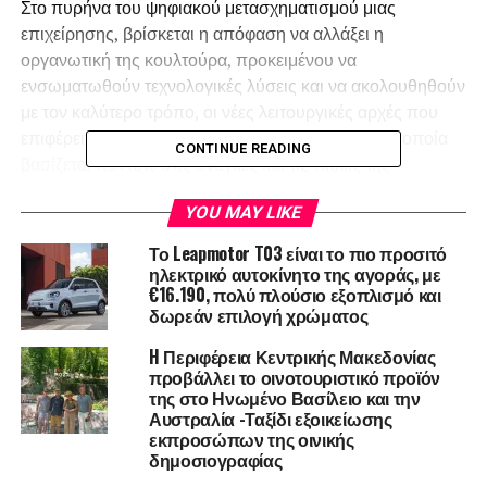
Στο πυρήνα του ψηφιακού μετασχηματισμού μιας
επιχείρησης, βρίσκεται η απόφαση να αλλάξει η
οργανωτική της κουλτούρα, προκειμένου να
ενσωματωθούν τεχνολογικές λύσεις και να ακολουθηθούν
με τον καλύτερο τρόπο, οι νέες λειτουργικές αρχές που
επιφέρει η συνεχώς μεταβαλλόμενη τεχνολογία, η οποία
CONTINUE READING
βασίζεται πάντοτε στις ανάγκες και τις τάσεις της
παγκόσμιας αγορά.
YOU MAY LIKE
Στην ψηφιακή προσαρμογή απλά αξιοποιούμε τις εξελίξεις
Το Leapmotor T03 είναι το πιο προσιτό
της τεχνολογίας για ταχύτερη και αποτελεσματικότερη
ηλεκτρικό αυτοκίνητο της αγοράς, με
διεκπεραίωση των λειτουργιών και διαδικασιών.
€16.190, πολύ πλούσιο εξοπλισμό και
δωρεάν επιλογή χρώματος
Κατά συνέπεια σε ότι αφορά την Ψηφιακή Προσαρμογή τα
H Περιφέρεια Κεντρικής Μακεδονίας
πράγματα είναι σχετικά απλά. Αναζητούμε τον κατάλληλο
προβάλλει το οινοτουριστικό προϊόν
τεχνολογικό εξοπλισμό και προχωράμε στην ενσωμάτωση
της στο Ηνωμένο Βασίλειο και την
του στην αμετάβλητη κατά τα άλλα παραγωγική
Αυστραλία -Ταξίδι εξοικείωσης
εκπροσώπων της οινικής
διαδικασία.
δημοσιογραφίας