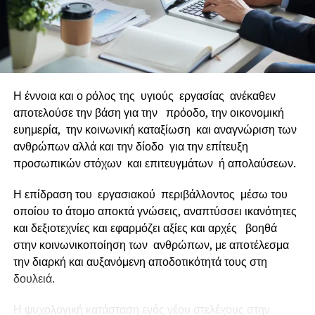
Εάν δεν συνειδητοποιηθεί η ανάγκη για μετασχηματισμό
και οι συγκεκριμένοι τομείς στους οποίους θα πρέπει να
εφαρμοστεί, ότι ενέργειες και αν γίνουν πέφτουν στο κενό.
Οι πλέον συνηθισμένες ανάγκες που οδηγούν στην
ενσωμάτωση νέων τεχνολογιών είναι η αλλαγή στη στάση
Η έννοια και ο ρόλος της υγιούς εργασίας ανέκαθεν
και τη συμπεριφορά των καταναλωτών, η αλλαγή στα
αποτελούσε την βάση για την πρόοδο, την οικονομική
μοντέλα και την τεχνολογία παραγωγής, αλλά και ο
ευημερία, την κοινωνική καταξίωση και αναγνώριση των
μετασχηματισμός που ενδεχομένως υλοποιεί ο
ανθρώπων αλλά και την δίοδο για την επίτευξη
ανταγωνισμός.
προσωπικών στόχων και επιτευγμάτων ή απολαύσεων.
Ο ψηφιακός μετασχηματισμός περισσότερο από
Η επίδραση του εργασιακού περιβάλλοντος μέσω του
οποιαδήποτε άλλη διεργασία είναι ομαδική υπόθεση. Και
οποίου το άτομο αποκτά γνώσεις, αναπτύσσει ικανότητες
όπως σε κάθε ομάδα υπάρχει ένας επικεφαλής που
και δεξιοτεχνίες και εφαρμόζει αξίες και αρχές βοηθά
συντονίζει όλες τις ενέργειες και έχει τη μεγάλη εικόνα υπό
στην κοινωνικοποίηση των ανθρώπων, με αποτέλεσμα
έλεγχο, έτσι και σε αυτή την περίπτωση υπάρχει κάποιος
την διαρκή και αυξανόμενη αποδοτικότητά τους στη
ο οποίος διαχειρίζεται και παρακολουθεί όλη τη
δουλειά.
διαδικασία της αλλαγής και ενημερώνει για την πρόοδο,
αλλά και για τα εμπόδια που συναντά στη διαδικασία της
Η ψυχολογική κατάσταση ενός νέου στελέχους στην