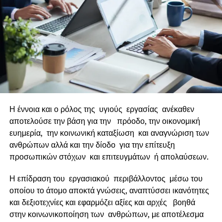
επενδυτικό μας σχεδιασμό το 2021 προχωρήσαμε στην
από κοινού με την SPACE HELLAS, εξαγορά της Singular
Logic, στην ίδρυση της Epsilon SingularLogic και την
ένταξη των εταιριών Technolife, iQom, PCS και πολύ
πρόσφατα της CSA. Με 15 θυγατρικές εταιρείες,
περισσότερα από 40 κύρια προϊόντα, πανελλαδικό δίκτυο
500 συνεργατών και κυρίως με 1.000 υψηλά καταρτισμένα
στελέχη και εργαζόμενους θα συνεχίσουμε και το 2022 να
προσφέρουμε, ως ο
καταλύτης στον Ψηφιακό
Η έννοια και ο ρόλος της υγιούς εργασίας ανέκαθεν
Μετασχηματισμό
των Ελληνικών Επιχειρήσεων,
αποτελούσε την βάση για την πρόοδο, την οικονομική
καινοτόμα προϊόντα υψηλής τεχνολογίας και λύσεις
ευημερία, την κοινωνική καταξίωση και αναγνώριση των
προστιθέμενης αξίας»
ανθρώπων αλλά και την δίοδο για την επίτευξη
προσωπικών στόχων και επιτευγμάτων ή απολαύσεων.
RELATED TOPICS:
FEATURED
Η επίδραση του εργασιακού περιβάλλοντος μέσω του
UP NEXT
οποίου το άτομο αποκτά γνώσεις, αναπτύσσει ικανότητες
H Μεγάλη Συνειδητοποίηση των εργαζομένων και
και δεξιοτεχνίες και εφαρμόζει αξίες και αρχές βοηθά
εργοδοτών για την ανάγκη νέων και
διαφορετικών τάσεων
στην κοινωνικοποίηση των ανθρώπων, με αποτέλεσμα