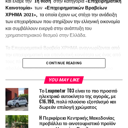
και έλαβε την
1η θέση
στην κατηγορία «
Επιχειρηματική
Καινοτομία»
των
«Επιχειρηματικών Βραβείων
ΧΡΗΜΑ 2021»,
τα οποία έχουν ως στόχο την ανάδειξη
των επιχειρήσεων που στηρίζουν την ελληνική οικονομία
και συμβάλλουν ενεργά στην ανάπτυξη του
χρηματιστηριακού θεσμού στην Ελλάδα.
Τα Επιχειρηματικά Βραβεία ΧΡΗΜΑ αναγνωρίζονται από
την επιχειρηματική και επενδυτική κοινότητα ως ένας από
τους πλέον καταξιωμένους θεσμούς της
ετήσιας
CONTINUE READING
αξιολόγησης των εισηγμένων στο Χρηματιστήριο
Αθηνών εταιριών
. Κριτήρια αξιολόγησης των
YOU MAY LIKE
επιχειρήσεων αποτελούν η ανάπτυξή τους, οι επενδύσεις,
οι καινοτόμες δράσεις τους, ο διεθνοποιημένος
Το Leapmotor T03 είναι το πιο προσιτό
προσανατολισμός τους, τα θετικά αποτελέσματα και η
ηλεκτρικό αυτοκίνητο της αγοράς, με
€16.190, πολύ πλούσιο εξοπλισμό και
συμπεριφορά τους απέναντι στη χρηματιστηριακή αγορά
δωρεάν επιλογή χρώματος
και στο επενδυτικό κοινό.
H Περιφέρεια Κεντρικής Μακεδονίας
Στην υψηλού κύρους εκδήλωση απηύθυναν ομιλίες
προβάλλει το οινοτουριστικό προϊόν