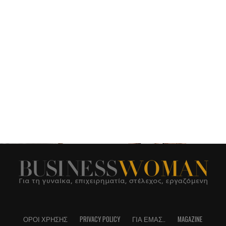
ΌΡΟΙ ΧΡΉΣΗΣ
PRIVACY POLICY
ΓΙΑ ΕΜΆΣ..
MAGAZINE