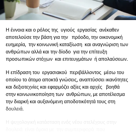
άτομα, τα οποία την κατέχουν και την μεταδίδουν.
Διασφάλιση γνώσης για την επιχείρηση σημαίνει πηγή
πλούτου και δύναμης, σημαίνει καλύτερη επικοινωνία,
σημαίνει αύξηση παραγωγικότητας.
Η έννοια και ο ρόλος της υγιούς εργασίας ανέκαθεν
αποτελούσε την βάση για την πρόοδο, την οικονομική
Διαχείριση γνώσης σημαίνει συγκέντρωση πνευματικών
ευημερία, την κοινωνική καταξίωση και αναγνώριση των
παγίων γνώσης και μεθόδων επικοινωνίας, με
ανθρώπων αλλά και την δίοδο για την επίτευξη
αποτέλεσμα σωστή εκμετάλλευση τεχνογνωσίας και
προσωπικών στόχων και επιτευγμάτων ή απολαύσεων.
τεχνολογίας, σχεδιασμό νέων προϊόντων, επιθετική
προώθηση των προϊόντων στην αγορά, ανάπτυξη
Η επίδραση του εργασιακού περιβάλλοντος μέσω του
δημιουργικότητας, διασφάλιση καινοτόμου περιβάλλοντος
οποίου το άτομο αποκτά γνώσεις, αναπτύσσει ικανότητες
για τον πελάτη. Δεν είναι, όμως, καθόλου εύκολο σήμερα
και δεξιοτεχνίες και εφαρμόζει αξίες και αρχές βοηθά
για μια μικρομεσαία επιχείρηση να διαχειρίζεται με
στην κοινωνικοποίηση των ανθρώπων, με αποτέλεσμα
επιτυχία όλα όσα αναφέρονται παραπάνω, με την όποια
την διαρκή και αυξανόμενη αποδοτικότητά τους στη
υποδομή διαθέτει σε θέματα οργανωτικών και διοικητικών
δουλειά.
λειτουργιών, τμημάτων πωλήσεων, μάρκετινγκ και
πληροφορικής, εάν και εφόσον αυτά είναι διακριτά και δεν
Η ψυχολογική κατάσταση ενός νέου στελέχους στην
είναι «όλα σε ένα» και μάλιστα κατά παράδοση και
δουλειά είναι όμοια με την συμπεριφορά που
κατατεθειμένα προσωπικά στα χέρια του ιδιοκτήτη