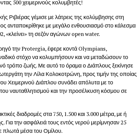
οντας 500 χειμερινούς κολυμβητές!
κής Ριβιέρας γέμισε με λάτρεις της κολύμβησης στη
σμος ανταποκρίθηκε με μεγάλο ενθουσιασμό στο κάλεσμα
02, «κλείνει» τη σεζόν αγώνων open water.
ηγό την Protergia, έφερε κοντά Olympians,
ναδικό στόχο να κολυμπήσουν και να μεταδώσουν το
ινό τρόπο ζωής. Με αυτό το όραμα ο Διάπλους ξεκίνησε
ωτεργάτη την Λίλα Κολοκοτρώνη, προς τιμήν της οποίας
του Χειμερινού Διάπλου συνάδει απόλυτα με το
 του ναυταθλητισμού και την προσέλκυση κόσμου σε
τικές διαδρομές στα 750, 1.500 και 3.000 μέτρα, με ή
ς. Για την ασφάλειά τους εντός νερού μερίμνησαν 25
ε πλωτά μέσα του Ομίλου.