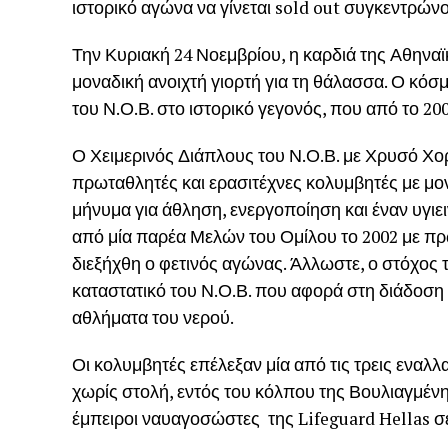
ιστορικό αγώνα να γίνεται sold out συγκεντρών
Την Κυριακή 24 Νοεμβρίου, η καρδιά της Αθηναϊ
μοναδική ανοιχτή γιορτή για τη θάλασσα. Ο κό
του Ν.Ο.Β. στο ιστορικό γεγονός, που από το 20
Ο Χειμερινός Διάπλους του Ν.Ο.Β. με Χρυσό Χορ
πρωταθλητές και ερασιτέχνες κολυμβητές με μο
μήνυμα για άθληση, ενεργοποίηση και έναν υγιε
από μία παρέα Μελών του Ομίλου το 2002 με πρ
διεξήχθη ο φετινός αγώνας. Άλλωστε, ο στόχος 
καταστατικό του Ν.Ο.Β. που αφορά στη διάδοση
αθλήματα του νερού.
Οι κολυμβητές επέλεξαν μία από τις τρεις εναλλακ
χωρίς στολή, εντός του κόλπου της Βουλιαγμένη
έμπειροι ναυαγοσώστες της Lifeguard Hellas σ