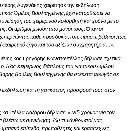
ευτέρης Αυγενάκης χαιρέτησε την εκδήλωση
υτικός Όμιλος Βουλιαγμένης, έχει κατορθώσει να
υνείδηση του χειμερινού κολυμβητή και χρόνο με το
ης. Οι αριθμοί μιλούν από μόνοι τους. Όταν οι
ξεπερνώντας κάθε προσδοκία, τότε είμαστε βέβαιοι πως
εξαιρετικό έργο και του αξίζουν συγχαρητήρια…».
ένης κος Γρηγόρης Κωνσταντέλλος δήλωσε σχετικά:
ο 16ος Χειμερινός διάπλους του Ναυτικού Ομίλου
 Βάρης Βούλας Βουλιαγμένης θα στέκεται αρωγός σε
η εκδήλωση και τη γενικότερη προσφορά τους στον
ος
 κα Στέλλα Λαζάρου δήλωσε: «
16
χρόνος για τον
και βλέπω με συγκίνηση 500 συνάνθρωποί μας,
υμπιακό επίπεδο, πρωταθλητές και ερασιτέχνες