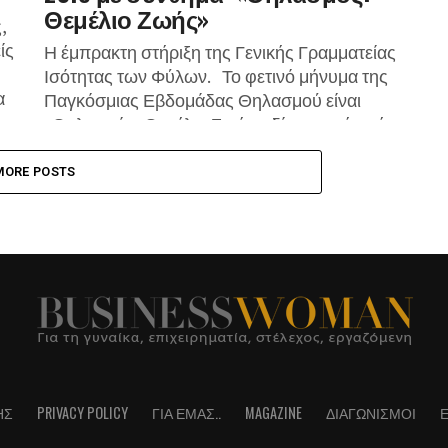
Θεμέλιο Ζωής»
,
ίς
Η έμπρακτη στήριξη της Γενικής Γραμματείας
Ισότητας των Φύλων. Το φετινό μήνυμα της
α
Παγκόσμιας Εβδομάδας Θηλασμού είναι
«Θηλασμός: Θεμέλιο Ζωής», δίνοντας έτσι έμφαση
στη δικτύωση,...
MORE POSTS
ΗΣ
PRIVACY POLICY
ΓΙΑ ΕΜΆΣ..
MAGAZINE
ΔΙΑΓΩΝΙΣΜΟΊ
Ε