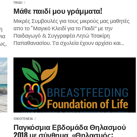
ΠΑΙΔΊ
Μάθε παιδί μου γράμματα!
Μικρές Συμβουλές για τους μικρούς μας μαθητές
απο το “Μαγικό Κλειδί για το Παιδί” με την
η
Παιδαγωγό & Συγγραφέα Λητώ Τσακίρη
για
Παπαθανασίου. Tα σχoλεία έχουν αρχίσει και...
ως,
ΟΙΚΟΓΈΝΕΙΑ
Παγκόσμια Εβδομάδα Θηλασμού
2018 με σύνθημα «Θηλασμός: