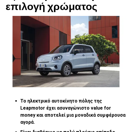
επιλογή χρώματος
Carras Grand Resort για τη θερμή φιλοξενία και την
υποστήριξή τους στην επιτυχία της δράσης.
RELATED TOPICS:
FEATURED
UP NEXT
Σπουδές Ψυχολογίας εξ αποστάσεως. Γιατί όχι;
DON'T MISS
Πολυτελής Σχεδιασμός Γάμου στη Σαντορίνη
Το ηλεκτρικό αυτοκίνητο πόλης της
Leapmotor έχει ασυναγώνιστο
value
for
money και αποτελεί μια μοναδικά συμφέρουσα
αγορά.