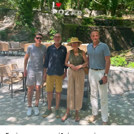
Ο ηλεκτρικός κινητήρας αποδίδει 95 HP και 158 Nm, με
την μπαταρία να έχει ενεργειακή χωρητικότητα 37,3 kWh
και την εργοστασιακή αυτονομία στο μικτό κύκλο WLTP να
αγγίζει τα 265 km. Στον αστικό κύκλο το νούμερο αυτό
εκτοξεύεται στα 395 km και είναι απόλυτα ρεαλιστικό σε
πραγματικές συνθήκες.
Αθόρυβο, ευέλικτο στην οδήγηση, πανεύκολο στο
παρκάρισμα και με σχεδόν αμελητέο κόστος χρήσης, το
Leapmotor T03 έχει κερδίσει τη θέση του ως μια
κορυφαία επιλογή στα αυτοκίνητα πόλης. Μπορείτε να το
δείτε από κοντά και να το οδηγήσετε στις εκθέσεις της
μάρκας σε ολόκληρη τη χώρα, προκειμένου να σας
εντυπωσιάσει με τις ικανότητές του.