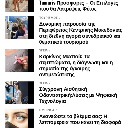
Tamaris Προσφορές – Οι Επιλογές
συσκευασίας, νήματα τρισδιάστατης εκτύπωσης,
που θα Λατρέψεις Φέτος
γεωργικά υλικά και επιλεγμένα προϊόντα
υγειονομικού ενδιαφέροντος. Έτσι, το έργο δεν
ΤΟΥΡΙΣΜΌΣ
Δυναμική παρουσία της
περιορίζεται στην παραγωγή ενδιάμεσων υλικών,
Περιφέρειας Κεντρικής Μακεδονίας
αλλά εξετάζει τη δυνατότητα χρήσης τους σε
στη διεθνή αγορά συνεδριακού και
πραγματικά προϊόντα και αγορές.
θεματικού τουρισμού
Το SOWISE+ θα αξιολογήσει επίσης τη δυνατότητα
ΥΓΕΊΑ
Καρκίνος Μαστού: Τα
αναπαραγωγής του μοντέλου του σε άλλες ευρωπαϊκές
συμπτώματα, η διάγνωση και η
χώρες, λαμβάνοντας υπόψη τις τοπικές συνθήκες, τα
σημασία της έγκαιρης
συστήματα συλλογής απορριμμάτων, τις βιομηχανικές
αντιμετώπισης
ανάγκες, το ρυθμιστικό πλαίσιο και την κοινωνική
αποδοχή.
ΥΓΕΊΑ
Σύγχρονη Αισθητική
Οδοντιατρική:Λύσεις με Ψηφιακή
Μέλη της ερευνητικής κοινοπραξίας
Τεχνολογία
Contarina SpA, ena Σύμβουλοι Ανάπτυξης, Università Ca’
ΟΜΟΡΦΙΆ
Ανανεώστε το βλέμμα σας: Η
Foscari Venezia, Fondazione Università Ca’ Foscari
λεπτομέρεια που κάνει τη διαφορά
Venezia, SiPHA Società a Responsabilità Limitata, i-Foria