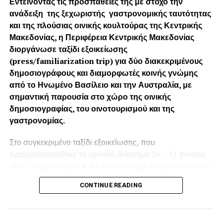
Εντείνοντας τις προσπάθειές της με στόχο την
ανάδειξη της ξεχωριστής γαστρονομικής ταυτότητας
και της πλούσιας οινικής κουλτούρας της Κεντρικής
Μακεδονίας, η Περιφέρεια Κεντρικής Μακεδονίας
διοργάνωσε ταξίδι εξοικείωσης
(press/fam
iliarization
trip) για δύο διακεκριμένους
δημοσιογράφους και διαμορφωτές κοινής γνώμης
από το Ηνωμένο Βασίλειο και την Αυστραλία, με
σημαντική παρουσία στο χώρο της οινικής
δημοσιογραφίας, του οινοτουρισμού και της
γαστρονομίας.
Στο συγκεκριμένο ταξίδι εξοικείωσης, που
πραγματοποιήθηκε το χρονικό διάστημα 26 – 31 Ιουλίου
2026, συμμετείχαν ο κ. Andrew Catchpole, αρχισυντάκτης
του κορυφαίου βρετανικού περιοδικού «
Harpers Wine &
CONTINUE READING
Spirit»
και ο κ. Michael Lazarou, οινοκριτικός και
δημιουργός περιεχομένου με έδρα τη Μελβούρνη της
Αυστραλίας (@wine.by.michael). Οι δύο φιλοξενούμενοι