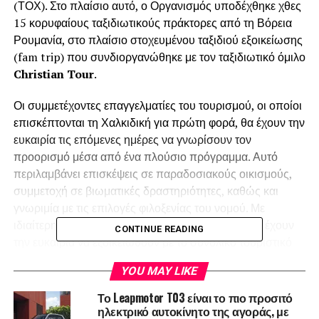
(ΤΟΧ). Στο πλαίσιο αυτό, ο Οργανισμός υποδέχθηκε χθες
15 κορυφαίους ταξιδιωτικούς πράκτορες από τη Βόρεια
Ρουμανία, στο πλαίσιο στοχευμένου ταξιδιού εξοικείωσης
(fam trip) που συνδιοργανώθηκε με τον ταξιδιωτικό όμιλο
Christian Tour
.
Οι συμμετέχοντες επαγγελματίες του τουρισμού, οι οποίοι
επισκέπτονται τη Χαλκιδική για πρώτη φορά, θα έχουν την
ευκαιρία τις επόμενες ημέρες να γνωρίσουν τον
προορισμό μέσα από ένα πλούσιο πρόγραμμα. Αυτό
περιλαμβάνει επισκέψεις σε παραδοσιακούς οικισμούς,
συμμετοχή σε βιωματικές δραστηριότητες, καθώς και
γνωριμία με τις επιλογές φιλοξενίας του νομού. Με
ιδιαίτερη έμφαση στο Άγιο Όρος, οι πράκτορες θα έχουν
CONTINUE READING
την ευκαιρία να εξοικειωθούν με το συνολικό τουριστικό
προϊόν της Χαλκιδικής, ώστε να είναι σε θέση να
YOU MAY LIKE
αναδείξουν με τον καλύτερο δυνατό τρόπο τα
πλεονεκτήματα του προορισμού στο ταξιδιωτικό κοινό της
Το Leapmotor T03 είναι το πιο προσιτό
Ρουμανίας.
ηλεκτρικό αυτοκίνητο της αγοράς, με