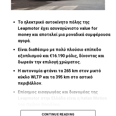
Το ηλεκτρικό αυτοκίνητο πόλης της
Leapmotor έχει ασυναγώνιστο
value
for
money και αποτελεί μια μοναδικά συμφέρουσα
αγορά.
Είναι διαθέσιμο με πολύ πλούσιο επίπεδο
εξοπλισμού και €16.190 μόλις, δίνοντας και
δωρεάν την επιλογή χρώματος.
Η αυτονομία φτάνει τα 265
km στον μικτό
κύκλο
WLTP και τα 395
km στο αστικό
περιβάλλον.
Επίσημος εισαγωγέας και διανομέας της
Leapmotor στην Ελλάδα είναι η Italian Motion
του Ομίλου Βασιλάκη.
Το Leapmotor T03 έχει πλέον καθιερωθεί ως το πιο
CONTINUE READING