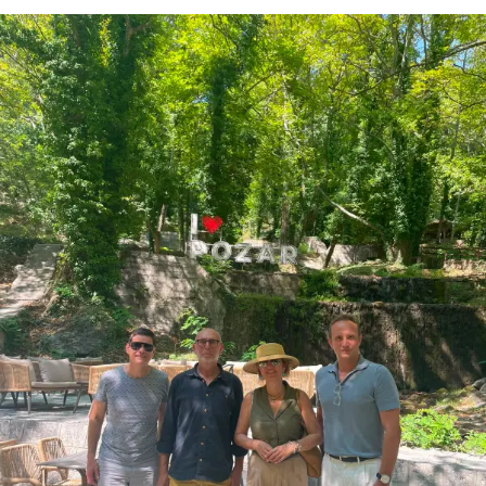
περιλαμβάνει μέχρι ανίχνευση τυφλού σημείου και
προειδοποίηση για ασφαλές άνοιγμα των θυρών.
Ιδιαίτερα σύγχρονη είναι και η εφαρμογή Leapmotor app
που επιτρέπει απομακρυσμένο έλεγχο λειτουργιών καθώς
και τον εντοπισμό του αυτοκινήτου μέσω του smartphone.
Το ίδιο το smartphone με τη σειρά του, παίζει και τον ρόλο
του ασύρματου κλειδιού Bluetooth.
Ο ηλεκτρικός κινητήρας αποδίδει 95 HP και 158 Nm, με
την μπαταρία να έχει ενεργειακή χωρητικότητα 37,3 kWh
και την εργοστασιακή αυτονομία στο μικτό κύκλο WLTP να
αγγίζει τα 265 km. Στον αστικό κύκλο το νούμερο αυτό
εκτοξεύεται στα 395 km και είναι απόλυτα ρεαλιστικό σε
πραγματικές συνθήκες.
Αθόρυβο, ευέλικτο στην οδήγηση, πανεύκολο στο
παρκάρισμα και με σχεδόν αμελητέο κόστος χρήσης, το
Leapmotor T03 έχει κερδίσει τη θέση του ως μια