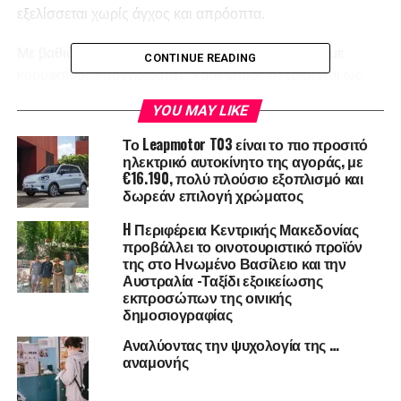
εξελίσσεται χωρίς άγχος και απρόοπτα.
Με βαθιά γνώση της Σαντορίνης και συνεργασίες με
CONTINUE READING
κορυφαίους επαγγελματίες, κάθε γάμος σχεδιάζεται ως
μοναδική εμπειρία που αντικατοπτρίζει την
YOU MAY LIKE
προσωπικότητα του ζευγαριού. Από την επιλογή της
τοποθεσίας και τη διακόσμηση μέχρι τον συντονισμό της
Το Leapmotor T03 είναι το πιο προσιτό
τελετής και της δεξίωσης, ο wedding coordinator
ηλεκτρικό αυτοκίνητο της αγοράς, με
€16.190, πολύ πλούσιο εξοπλισμό και
λειτουργεί ως δημιουργικός οδηγός που συνδυάζει
δωρεάν επιλογή χρώματος
οργάνωση και συναίσθημα σε απόλυτη ισορροπία.
H Περιφέρεια Κεντρικής Μακεδονίας
προβάλλει το οινοτουριστικό προϊόν
της στο Ηνωμένο Βασίλειο και την
Αυστραλία -Ταξίδι εξοικείωσης
εκπροσώπων της οινικής
δημοσιογραφίας
Αναλύοντας την ψυχολογία της …
αναμονής