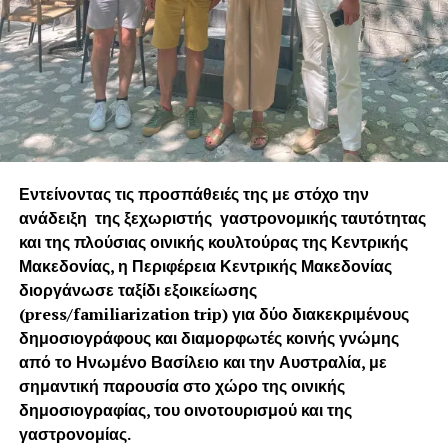
κορυφαία επιλογή στα αυτοκίνητα πόλης. Μπορείτε να το
δείτε από κοντά και να το οδηγήσετε στις εκθέσεις της
μάρκας σε ολόκληρη τη χώρα, προκειμένου να σας
εντυπωσιάσει με τις ικανότητές του.
Εντείνοντας τις προσπάθειές της με στόχο την
ανάδειξη της ξεχωριστής γαστρονομικής ταυτότητας
και της πλούσιας οινικής κουλτούρας της Κεντρικής
Μακεδονίας, η Περιφέρεια Κεντρικής Μακεδονίας
διοργάνωσε ταξίδι εξοικείωσης
(press/fam
iliarization
trip) για δύο διακεκριμένους
δημοσιογράφους και διαμορφωτές κοινής γνώμης
από το Ηνωμένο Βασίλειο και την Αυστραλία, με
σημαντική παρουσία στο χώρο της οινικής
δημοσιογραφίας, του οινοτουρισμού και της
γαστρονομίας.