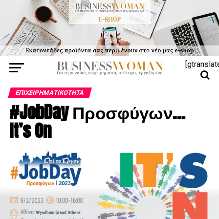
[gtranslat
ΕΠΙΧΕΙΡΗΜΑΤΙΚΌΤΗΤΑ
#JobDay Προσφύγων…
It’s On