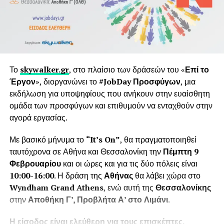
Το
skywalker.gr
, στο πλαίσιο των δράσεών του «
Επί το
Έργον
», διοργανώνει το
#JobDay Προσφύγων
, μια
εκδήλωση για υποψηφίους που ανήκουν στην ευαίσθητη
ομάδα των προσφύγων και επιθυμούν να ενταχθούν στην
αγορά εργασίας.
Με βασικό μήνυμα το
“It’s
On”
, θα πραγματοποιηθεί
ταυτόχρονα σε Αθήνα και Θεσσαλονίκη την
Πέμπτη 9
Φεβρουαρίου
και οι ώρες και για τις δύο πόλεις είναι
10:00-16:00
. Η δράση της
Αθήνας
θα λάβει χώρα στο
Wyndham Grand Athens
, ενώ αυτή της
Θεσσαλονίκης
στην
Αποθήκη Γ’, Προβλήτα Α’ στο Λιμάνι
.
Η είσοδος είναι ελεύθερη για τους επισκέπτες.