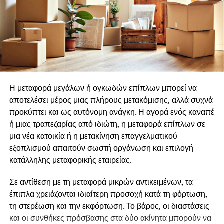
παιδιού. Ας μη λησμονούμε ότι η επαγγελματική
συμμετοχής και θα φιλοξενήσει 8–10 συμμετέχοντες
,
κοινωνικοποίηση κτίζει στο θεμέλιο της
ενώ κορυφώνεται με μια συλλογική δράση που
οικογενειακής κοινωνικοποίηση
παρουσιάζεται το επόμενο έτος.
Την διατήρηση μηχανισμού συνεχούς
ανάπτυξης των στελεχών
Οι αιτήσεις μόλις άνοιξαν και μπορούν να υποβάλλονται
έως την
Κυριακή 9 Αυγούστου 2026, αποκλειστικά
εφαρμόζοντας την στρατηγική ανταλλαγμάτων <<
από την ιστοσελίδα του Ιδρύματος .
κερδίζω – κερδίζεις >>
Η μεταφορά μεγάλων ή ογκωδών επίπλων μπορεί να
αποτελέσει μέρος μιας πλήρους μετακόμισης, αλλά συχνά
Για πληροφορίες και
Υποβολή της Αίτησης
δείτε
ΕΔΩ
.
παραχωρώντας στον εργαζόμενο την δυνατότητα να
προκύπτει και ως αυτόνομη ανάγκη. Η αγορά ενός καναπέ
συμμετέχει στους στόχους και τις νόρμες της
Αιτήσεις μέσω email, τηλεφωνικώς ή με άλλο τρόπο εκτός
ή μιας τραπεζαρίας από ιδιώτη, η μεταφορά επίπλων σε
επιχείρησης.
της επίσημης αίτησης στην ιστοσελίδα δεν γίνονται
μια νέα κατοικία ή η μετακίνηση επαγγελματικού
δεκτές.
εξοπλισμού απαιτούν σωστή οργάνωση και επιλογή
Ρούλα
κατάλληλης μεταφορικής εταιρείας.
Κωτούδ
Πληροφορίες για το θεσμό και για τα προηγούμενα
residencies θα βρείτε
ΕΔΩ
Σε αντίθεση με τη μεταφορά μικρών αντικειμένων, τα
Σύμβουλος
έπιπλα χρειάζονται ιδιαίτερη προσοχή κατά τη φόρτωση,
Επικοινωνία
Φωτογραφίες θα βρείτε ΕΔΩ
τη στερέωση και την εκφόρτωση. Το βάρος, οι διαστάσεις
Ιδιοκτήτρια της KPR CONSULTING
και οι συνθήκες πρόσβασης στα δύο ακίνητα μπορούν να