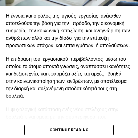
READER, ENALLAKTIKOS.GR, TRAVEL DAILY NEWS.GR,
NEOPOLIS, STARTUP.GR, STARTUPPER, EMEA.GR,
BUSINESS NEWS.GR, TOURMARKET, SIGMA MEDIA
Η έννοια και ο ρόλος της υγιούς εργασίας ανέκαθεν
GROUP, GREEK HOTELIER NEWS, TOURISM TODAY.GR,
αποτελούσε την βάση για την πρόοδο, την οικονομική
ECOZEN.GR, VWOMAN, PINK.GR, IΠΟΡΤΑ, FLOW
ευημερία, την κοινωνική καταξίωση και αναγνώριση των
MAGAZINE, THAT’S LIFE, HELLENIC MEDIA GROUP,
ανθρώπων αλλά και την δίοδο για την επίτευξη
CSRNEWS.GR, LET IT BE.GR, EXPOS GREECE,
προσωπικών στόχων και επιτευγμάτων ή απολαύσεων.
MONEYVIEW, CULPANEWS, BULLMP.COM, STENT,
Η επίδραση του εργασιακού περιβάλλοντος μέσω του
SETTLE.GR, STENTORAS.GR
οποίου το άτομο αποκτά γνώσεις, αναπτύσσει ικανότητες
Για περισσότερες πληροφορίες, παρακαλώ,
και δεξιοτεχνίες και εφαρμόζει αξίες και αρχές βοηθά
επικοινωνήστε:
στην κοινωνικοποίηση των ανθρώπων, με αποτέλεσμα
την διαρκή και αυξανόμενη αποδοτικότητά τους στη
Μαίρη Κατσαπρίνη, Marketing Director, skywalker.gr,
δουλειά.
210 9730280, εσωτ. 231,
mkatsaprini@skywalker.gr
Η ψυχολογική κατάσταση ενός νέου στελέχους στην
δουλειά είναι όμοια με την συμπεριφορά που
RELATED TOPICS:
FEATURED
παρουσιάζει κάποιος που αργοπορεί σε μια κοινωνική
UP NEXT
CONTINUE READING
εκδήλωση.
Αυτό το Σαββατοκύριακο η ECDM Expo NORTH 2023