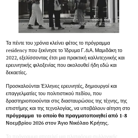
πλήρους αποτυχίας και απόρριψης.
Ποια είναι τα κίνητρα :
Η διαδικασία παραχώρησης κινήτρων για την
αποτελεσματικότερη απόδοση και την ταχύτατη
Τα πέντε του χρόνια κλείνει φέτος το πρόγραμμα
προσαρμογή των νέων στελεχών εγκυμονεί κινδύνους
residency που ξεκίνησε το Ίδρυμα Γ.&Α. Μαμιδάκη το
και αρκετές φορές προκαλεί αδιέξοδα στην ίδια την
2022, εξελίσσοντας έτσι μια πρακτική καλλιτεχνικής και
επιχείρηση.
ερευνητικής φιλοξενίας που ακολουθεί ήδη εδώ και
δεκαετίες.
Πρώτον
γιατί οι προσωπικές φιλοδοξίες του
εργαζόμενου δεν ταυτίζονται με του στόχους του
Προσκαλούνται Έλληνες ερευνητές, δημιουργοί και
επιχειρηματία
επαγγελματίες του πολιτιστικού πεδίου, που
δραστηριοποιούνται στις διασταυρώσεις της τέχνης, της
Δεύτερον
γιατί το αναμενόμενο αποτέλεσμα
επιστήμης και της τεχνολογίας, να υποβάλουν αίτηση στο
προσδοκιών
και σχέσης μεταξύ
εργαζόμενου και
πρόγραμμα το οποίο θα πραγματοποιηθεί από 1-8
εργοδότη δεν βασίζονται στο ίδιο οικονομικό, κοινωνικό
Νοεμβρίου 2026 στον Άγιο Νικόλαο Κρήτης.
και στοχευμένο ορθολογιστικά μοντέλο Διοίκησης.
Το πρόγραμμα αποτελεί μια πλατφόρμα συλλογικής