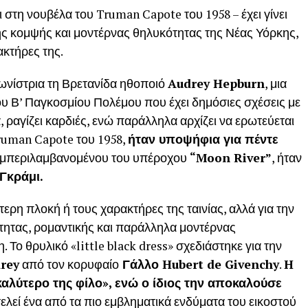
αι στη νουβέλα του Truman Capote του 1958 – έχει γίνει
 της κομψής και μοντέρνας θηλυκότητας της Νέας Υόρκης,
ακτήρες της.
ωνίστρια τη Βρετανίδα ηθοποιό
Audrey Hepburn
, μια
ου Β’ Παγκοσμίου Πολέμου που έχει δημόσιες σχέσεις με
ραγίζει καρδιές, ενώ παράλληλα αρχίζει να ερωτεύεται
ruman Capote του 1958,
ήταν υποψήφια για πέντε
 συμπεριλαμβανομένου του υπέροχου
“Moon River”
, ήταν
 Γκράμι.
αίτερη πλοκή ή τους χαρακτήρες της ταινίας, αλλά για την
τητας, ρομαντικής και παράλληλα μοντέρνας
 Το θρυλικό «little black dress» σχεδιάστηκε για την
rey
από τον κορυφαίο
Γάλλο Hubert de Givenchy
.
H
αλύτερο της φίλο», ενώ ο ίδιος την αποκαλούσε
λεί ένα από τα πιο εμβληματικά ενδύματα του εικοστού