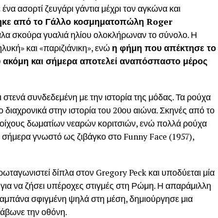
 ένα ασορτί ζευγάρι γάντια μέχρι τον αγκώνα και
τηκε από το Γάλλο κοσμηματοπώλη Roger
άλα σκούρα γυαλιά ηλίου ολοκλήρωναν το σύνολο. Η
λυκή» και «παριζιάνικη», ενώ
η φήμη που απέκτησε το
υ ακόμη και σήμερα αποτελεί αναπόσπαστο μέρος
στενά συνδεδεμένη με την ιστορία της μόδας. Τα ρούχα
ο διαχρονικά στην ιστορία του 20ου αιώνα. Σκηνές από το
ς τοίχους δωματίων νεαρών κοριτσιών, ενώ πολλά ρούχα
σήμερα γνωστό ως ζιβάγκο στο Funny Face (1957),
ρωταγωνιστεί δίπλα στον Gregory Peck και υποδύεται μία
 για να ζήσει υπέροχες στιγμές στη Ρώμη. Η απαράμιλλη
καμπάνα σφιγμένη ψηλά στη μέση, δημιούργησε μια
λάβωνε την οθόνη.