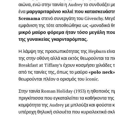
αιώνα, ενώ στην ταινία η Audrey το συνδυάζει με
ένα
μαργαριταρένιο κολιέ που κατασκευάσ
Scemama
στενό συνεργάτη του Givenchy. Μεγ
εμφάνιση της τότε αποθεώθηκε ως «μοναδικά θη
μικρό μαύρο φόρεμα ήταν τόσο μεγάλη πο
της γυναικείας γκαρνταρόμπας.
Η λάμψη της προσωπικότητας της Hepburn είναι 
της στην οθόνη αλλά και εκτός θεωρούνται τα πι
Breakfast at Tiffany’s έχουν κοσμήσει χιλιάδε
από τις ταινίες της, όπως το μαύρο
«polo neck»
θεωρούνται πλέον ο ορισμός του iconic.
Στην ταινία Roman Holiday (1953) η ηθοποιός π
πριγκίπισσα που εγκαταλείπει τα καθήκοντα της
κομψότητα της Audrey με μπλούζα και φούστα 
υπέροχη θηλυκή σιλουέτα που κυριολεκτικά σκ