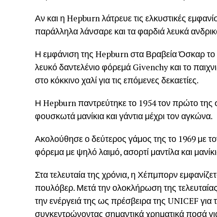
Αν και η Hepburn λάτρευε τις ελκυστικές εμφαν
παράλληλα λάνσαρε και τα φαρδιά λευκά ανδρικ
Η εμφάνιση της Hepburn στα Βραβεία Όσκαρ το 1
λευκό δαντελένιο φόρεμά Givenchy και το παιχν
στο κόκκινο χαλί για τις επόμενες δεκαετίες.
Η Hepburn παντρεύτηκε το 1954 τον πρώτο της σ
φουσκωτά μανίκια και γάντια μέχρι τον αγκώνα.
Ακολούθησε ο δεύτερος γάμος της το 1969 με το
φόρεμα με ψηλό λαιμό, ασορτί μαντίλα και μανίκ
Στα τελευταία της χρόνια, η Χέπμπορν εμφανίζε
πουλόβερ. Μετά την ολοκλήρωση της τελευταίας 
την ενέργειά της ως πρέσβειρα της UNICEF για 
συγκεντρώνοντας σημαντικά χρηματικά ποσά για