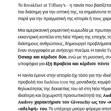
Το Breakfast at Tiffany’s – η ταινία που βασίζετ
πιο διάσημη για την οπτική της, τα σημαίνοντα
παρά για την πραγματική της ιστορία ή τους χαρ
Μια αμερικανική ρομαντική κωμωδία με πρωταγ
εκκεντρική κοπέλα στη Νέα Υόρκη της εποχής τ
διάσημους ανθρώπους, δημιουργεί προβλήματα, 
έναν συγγραφέα με ανήσυχο πνεύμα. Η ταινία T
Όσκαρ και κέρδισε δύο
, ενώ με τη μουσική,
υποψήφια για
έξη Βραβεία και κέρδισε πέντε
Η ταινία έμεινε στην ιστορία όχι τόσο για την ιδι
προβολή του fashion icon της μοναδικής κομψό
θηλυκότητας της δεκαετίας του 60 στη Νέα Υόρκη.
ιδιαίτερη και ξεχωριστή προσωπικότητά της
Aud
Audrey χαρακτήρισε τον Givenchy ως τον «κ
«αδελφή» του
. Το υπέροχο μαύρο φόρεμα αποτε