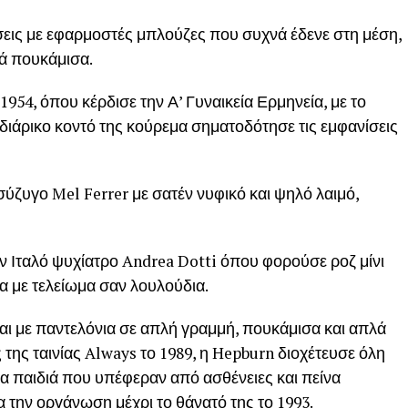
ίσεις με εφαρμοστές μπλούζες που συχνά έδενε στη μέση,
ά πουκάμισα.
954, όπου κέρδισε την Α’ Γυναικεία Ερμηνεία, με το
ιδιάρικο κοντό της κούρεμα σηματοδότησε τις εμφανίσεις
ύζυγο Mel Ferrer με σατέν νυφικό και ψηλό λαιμό,
ν Ιταλό ψυχίατρο Andrea Dotti όπου φορούσε ροζ μίνι
ια με τελείωμα σαν λουλούδια.
ται με παντελόνια σε απλή γραμμή, πουκάμισα και απλά
της ταινίας Always το 1989, η Hepburn διοχέτευσε όλη
τα παιδιά που υπέφεραν από ασθένειες και πείνα
 την οργάνωση μέχρι το θάνατό της το 1993.