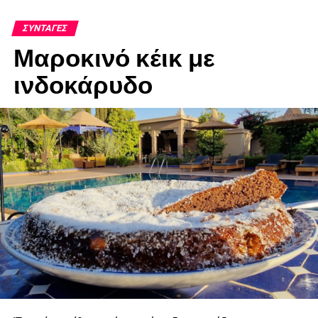
ΣΥΝΤΑΓΈΣ
Μαροκινό κέικ με
ινδοκάρυδο
Χρόνος Παρασκευής 1 ώρα 45 λεπτά /
Εύκολο
Κότσι αρνιού με γλυκό σαμιώτικο κρασί
και πουρέ γλυκοπατάτας
Από την διακεκριμένη cheffe Ντίνα
Νικολάου
Υλικά για 4-6 άτομα
1 έτοιμο αρνίσιο κότσι, περίπου 1½ κιλό