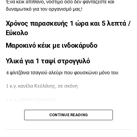
100 γρ. θυμαρίσιο μέλι
Ένα κέικ απίθανο, νόστιμο όσο δεν φαντάζεστε και
δυναμωτικό για τον οργανισμό μας!
500 ml γλυκό σαμιώτικο κρασί
Χρόνος παρασκευής 1 ώρα και 5 λεπτά /
2 κλαδάκια δεντρολίβανο
Εύκολο
1 κ.γ πάπρικα σε νιφάδες
Μαροκινό κέικ με ινδοκάρυδο
Αλάτι
Υλικά για 1 ταψί στρογγυλό
Φρεσκοτριμμένο πιπέρι
4 φλιτζάνια τσαγιού αλεύρι που φουσκώνει μόνο του
Πουρέ γλυκοπατάτας
1 κ.γ. κανέλα Κεϋλάνης, σε σκόνη
1.200 γρ. γλυκοπατάτες
1 κ.γ. μπέικιν πάουντερ
200 ml κρέμα γάλακτος
1 κ.σ. σόδα
CONTINUE READING
50 γρ. βούτυρο
1 φλιτζάνι τσαγιού ζάχαρη κρυσταλλική ή καφετιά
1 κ.γ πάπρικα σε νιφάδες