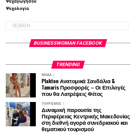
Ψυχαγωγήσου
ρόκας και αν θέλουμε περιχύνουμε με ελαιόλαδο.
Ψυχολογία
Πηγή:
https://zoumeoraia.okmarkets.gr/
BUSINESSWOMAN FACEBOOK
TRENDING
ΜΌΔΑ
Plakton Ανατομικά Σανδάλια &
Tamaris Προσφορές – Οι Επιλογές
που θα Λατρέψεις Φέτος
ΤΟΥΡΙΣΜΌΣ
Δυναμική παρουσία της
Περιφέρειας Κεντρικής Μακεδονίας
στη διεθνή αγορά συνεδριακού και
θεματικού τουρισμού