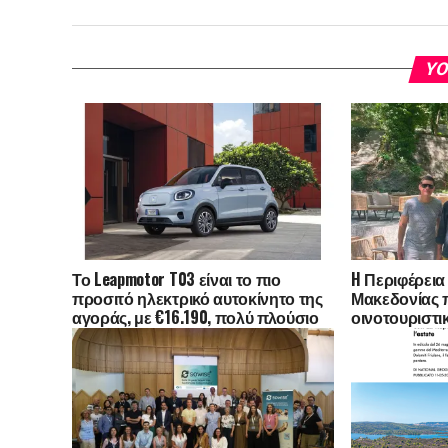
YO
Το Leapmotor T03 είναι το πιο
H Περιφέρεια
προσιτό ηλεκτρικό αυτοκίνητο της
Μακεδονίας 
αγοράς, με €16.190, πολύ πλούσιο
οινοτουριστι
εξοπλισμό και δωρεάν επιλογή
Ηνωμένο Βασί
χρώματος
Αυστραλία -Τ
εκπροσώπων 
δημοσιογραφ