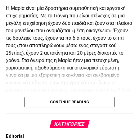
● οργανωμένες συνήθειες μελέτης
Η Μαρία είναι μία δραστήρια συμπαθητική και εργατική
επιχειρηματίας. Με το Γιάννη που είναι στέλεχος σε μια
● κοινωνική υπευθυνότητα
μεγάλη επιχείρηση έχουν δύο παιδιά και ζουν στα πλαίσια
του μοντέλου που ονομάζεται «μέση οικογένεια». Έχουν
Η σωστή εκπαιδευτική καθοδήγηση βοηθά τα παιδιά να
τις δουλειές τους, έχουν τα παιδιά τους, έχουν το σπίτι
αναπτύξουν θετική σχέση με τη μάθηση και να ενισχύσουν
τους (που αποπληρώνουν μέσω ενός στεγαστικού
την αυτοπεποίθησή τους. Ένα σύγχρονο και ασφαλές
25ετίας), έχουν 2 αυτοκίνητα και 20 μέρες διακοπές το
σχολικό περιβάλλον Η ασφάλεια και η ποιότητα του
χρόνο. Στα όνειρά της η Μαρία ήταν μια πετυχημένη,
σχολικού περιβάλλοντος αποτελούν βασικά κριτήρια
χαρισματική, αξιοθαύμαστη και οικονομικά εύρωστη
επιλογής για κάθε οικογένεια. Ένα οργανωμένο σχολικό
γυναίκα με μια εξαιρετική οικογένεια και ανεβασμένο
περιβάλλον μπορεί να προσφέρει:
κοινωνικό επίπεδο. Στην πραγματικότητα είναι μια
μεσόκοπη μοναχική γυναίκα που καταφέρνει να επιβιώνει
● σύγχρονες εγκαταστάσεις
παγιδευμένη μέσα στην βαρετή της καθημερινότητα.
CONTINUE READING
«Υπάρχουν και χειρότερα» λέει στον εαυτό της όταν αραιά
● μικρότερα τμήματα
και που την ζώνουν οι προσωπικές της ανασφάλειες.
● εξατομικευμένη προσέγγιση
KΑΤΗΓΟΡΊΕΣ
Ναι, αλλά υπάρχουν και καλύτερα! Αν η Μαρία είχε
πραγματικά κυνηγήσει την επιτυχία σε κάποιο τομέα της
● καλύτερη παρακολούθηση της προόδου κάθε παιδιού
Editorial