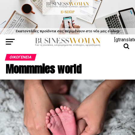
[gtranslat
ΟΙΚΟΓΈΝΕΙΑ
Mommmies world