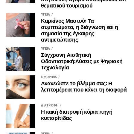
θεματικού τουρισμού
δρόμου προς την κορυφή αλλά η έλλειψη σχεδίου για τα
μετέπειτα βήματα. Δίνοντας μια τελευταία συμβουλή στην
ΥΓΕΊΑ
φανταστική Μαρία μας θα της θυμίζαμε ότι μετανιώνουμε
Καρκίνος Μαστού: Τα
συμπτώματα, η διάγνωση και η
για ότι δεν κάναμε παρά για ότι έχουμε κάνει.
σημασία της έγκαιρης
αντιμετώπισης
Πηγή του:Γιώργου Σαπροβαλάκη
ΥΓΕΊΑ
Σύγχρονη Αισθητική
Οδοντιατρική:Λύσεις με Ψηφιακή
Τεχνολογία
ΟΜΟΡΦΙΆ
Ανανεώστε το βλέμμα σας: Η
λεπτομέρεια που κάνει τη διαφορά
ΔΙΑΤΡΟΦΉ
Η κακή διατροφή κύρια πηγή
κυτταρίτιδας
ΥΓΕΊΑ