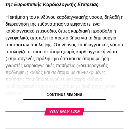
της Ευρωπαϊκής Καρδιολογικής Εταιρείας
Η εκτίμηση του κινδύνου καρδιαγγειακής νόσου, δηλαδή η
διερεύνηση της πιθανότητας να εμφανιστεί ένα
καρδιαγγειακό επεισόδιο, όπως καρδιακή προσβολή ή
εγκεφαλικό, αποτελεί το πρώτο βήμα για τη δημιουργία
συστάσεων πρόληψης. Ο κίνδυνος καρδιαγγειακής νόσου
υπολογίζεται τόσο σε άτομα χωρίς καρδιαγγειακή νόσο
(«πρωτογενής πρόληψη») όσο και σε άτομα με ήδη
γνωστές καρδιαγγειακές παθήσεις («δευτερογενής
πρόληψη») καθώς και σε άτομα με συγκεκριμένες
παθήσεις που δημιουργούν υψηλότερο κίνδυνο
καρδιαγγειακής νόσου (π.χ. άτομα με διαβήτη ή χρόνια
νεφρική νόσο).
CONTINUE READING
Για άτομα χωρίς γνωστή καρδιαγγειακή νόσο, ο κίνδυνος
YOU MAY LIKE
μπορεί να ταξινομηθεί ως χαμηλός, μέτριος, υψηλός ή
πολύ υψηλός και αξιολογείται βάσει της ηλικίας του
ατόμου, της αρτηριακής πίεσης, των επιπέδων