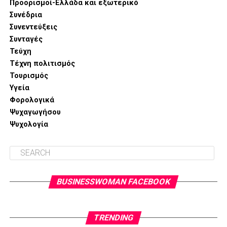
Προορισμοί-Ελλάδα και εξωτερικό
Surgeons, εργάζεται ως
Διευθυντής
Χειρουργός
Συνέδρια
Ενδοκρινών Αδένων στην
Ευρωκλινική Αθηνών
.
Συνεντεύξεις
Επισκεφθείτε σήμερα το
endocrinesurgeon.gr,
Συνταγές
προγραμματίστε το ραντεβού σας και συζητήστε την
Τεύχη
κατάλληλη θεραπευτική λύση
για την περίπτωσή σας.
Τέχνη πολιτισμός
Τουρισμός
Υγεία
Φορολογικά
Ψυχαγωγήσου
Ψυχολογία
BUSINESSWOMAN FACEBOOK
TRENDING