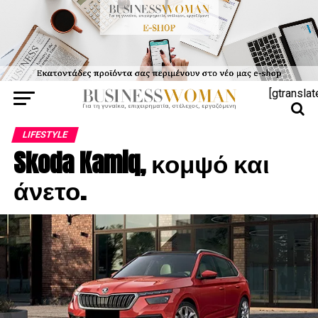
[gtranslat
LIFESTYLE
Skoda Kamiq, κομψό και
άνετο.