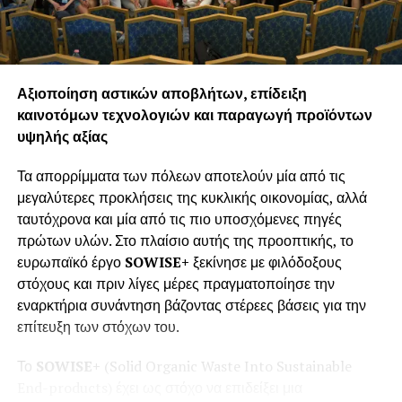
οινοποιητική ζώνη ΠΓΕ Αγίου Όρους και διανυκτέρευσαν
στην Ιερά Μεγίστη Μονή Βατοπεδίου. Τις επόμενες
ημέρες, οι κ.κ. Catchpole και Lazarou βρέθηκαν στις
Περιφερειακές Ενότητες Χαλκιδικής, Σερρών και Πέλλας.
Στη διάρκεια της περιήγησής τους, με τη συνοδεία και
Αξιοποίηση αστικών αποβλήτων, επίδειξη
καθοδήγηση των στελεχών τουρισμού της Περιφέρειας
καινοτόμων τεχνολογιών και παραγωγή προϊόντων
Κεντρικής Μακεδονίας, οι δύο φιλοξενούμενοι
υψηλής αξίας
επισκέφθηκαν τοπικά οινοποιεία και ξεναγήθηκαν σε
ιστορικούς τόπους όπως η Ιερά Μονή Τιμίου Προδρόμου
Τα απορρίμματα των πόλεων αποτελούν μία από τις
Σερρών, το αρχαιολογικό μουσείο Πέλλας και το
μεγαλύτερες προκλήσεις της κυκλικής οικονομίας, αλλά
πρόσφατα αποκατεστημένο Ανάκτορο της Πέλλας,
ταυτόχρονα και μία από τις πιο υποσχόμενες πηγές
ακολουθώντας τα βήματα του Μεγάλου Αλεξάνδρου και
πρώτων υλών. Στο πλαίσιο αυτής της προοπτικής, το
του Φίλιππου Β’. Ακόμη, οι δύο καλεσμένοι απόλαυσαν τη
ευρωπαϊκό έργο
SOWISE
+
ξεκίνησε με φιλόδοξους
φύση του όρους Βόρας, επισκέφτηκαν τα Λουτρά Πόζαρ
στόχους και πριν λίγες μέρες πραγματοποίησε την
και ολοκλήρωσαν το ταξίδι τους με δείπνο και νυχτερινό
εναρκτήρια συνάντηση βάζοντας στέρεες βάσεις για την
περίπατο στην παραλία της Θεσσαλονίκης.
επίτευξη των στόχων του.
«Για την Περιφέρεια Κεντρικής Μακεδονίας η
Το
SOWISE
+
(Solid Organic Waste Into Sustainable
αμπελουργία, η οινοπαραγωγή και ο οινικός τουρισμός
End-products) έχει ως στόχο να επιδείξει μια