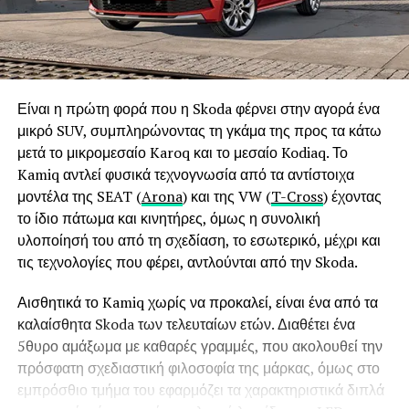
Είναι η πρώτη φορά που η Skoda φέρνει στην αγορά ένα
μικρό SUV, συμπληρώνοντας τη γκάμα της προς τα κάτω
μετά το μικρομεσαίο Karoq και το μεσαίο Kodiaq. Το
Kamiq αντλεί φυσικά τεχνογνωσία από τα αντίστοιχα
μοντέλα της SEAT (
Arona
) και της VW (
T-Cross
) έχοντας
το ίδιο πάτωμα και κινητήρες, όμως η συνολική
υλοποίησή του από τη σχεδίαση, το εσωτερικό, μέχρι και
τις τεχνολογίες που φέρει, αντλούνται από την Skoda.
Αισθητικά το Kamiq χωρίς να προκαλεί, είναι ένα από τα
καλαίσθητα Skoda των τελευταίων ετών. Διαθέτει ένα
5θυρο αμάξωμα με καθαρές γραμμές, που ακολουθεί την
πρόσφατη σχεδιαστική φιλοσοφία της μάρκας, όμως στο
εμπρόσθιο τμήμα του εφαρμόζει τα χαρακτηριστικά διπλά