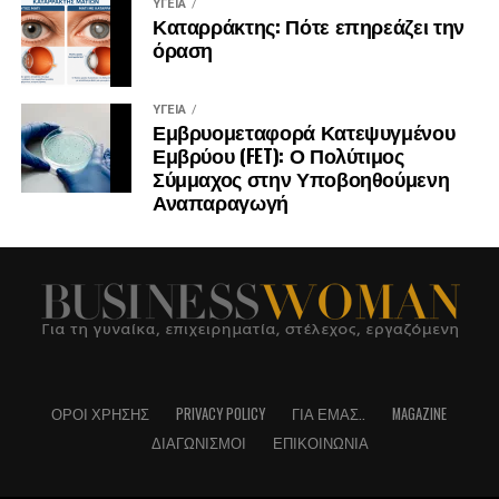
Το προσωπικό μου μότο, που αποτυπώνει και όλη την
ΥΓΕΊΑ
Καταρράκτης: Πότε επηρεάζει την
πορεία μου, είναι: Οι πιο συναρπαστικοί προορισμοί δεν
όραση
βρίσκονται έτοιμοι στον χάρτη· τους χτίζουμε εμείς,
χαράσσοντας τη δική μας διαδρομή.
ΥΓΕΊΑ
Εμβρυομεταφορά Κατεψυγμένου
Εμβρύου (FET): Ο Πολύτιμος
Σύμμαχος στην Υποβοηθούμενη
Αναπαραγωγή
ΌΡΟΙ ΧΡΉΣΗΣ
PRIVACY POLICY
ΓΙΑ ΕΜΆΣ..
MAGAZINE
ΔΙΑΓΩΝΙΣΜΟΊ
ΕΠΙΚΟΙΝΩΝΊΑ