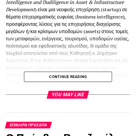
Intelligence
and
Dudiligence
in
Asset
&
Infrastructure
Development
) είναι μια νεοφυής επιχείρηση (startup) σε
θέματα επιχειρηματικής ευφυίας (business intelligence),
προσφέροντας λύσεις για τις επιχειρήσεις διαχείρισης
μεγάλων ή/και κρίσιμων υποδομών (assets) στους τομείς
των μεταφορών, ενέργειας, τουρισμού, υποδομών υγείας,
πολιτισμού και εφοδιαστικής αλυσίδας. H ομάδα της
MagBid αποτελείται από τους Καθηγητή κ. Δημήτριο
Δημητρίου, Επικ. Καθηγήτρια κ. Μαρία Σαρτζετάκη και Δρ.
Καραγκούνη, όπου με συστηματική πολυετή έρευνα
ανέπτυξαν ένα προηγμένο/ευφυές Σύστημα Υποστήριξης
CONTINUE READING
Αποφάσεων και Επιχειρηματικότητας (Ε-DSS) για την
ανάλυση και παρακολούθηση στρατηγικών και
YOU MAY LIKE
επιχειρηματικών σχεδίων, καθώς και αποτίμησης της
εταιρικής απόδοσης σταθμίζοντας τις επιπτώσεις στην
αλυσίδα αξίας, την εμπορική αξία και το δέντρο ωφελειών
στα εμπλεκόμενα μέρη.
ΕΠΊΚΑΙΡΑ ΠΡΌΣΩΠΑ
Πώς θα αξιολογούσατε την πορεία της