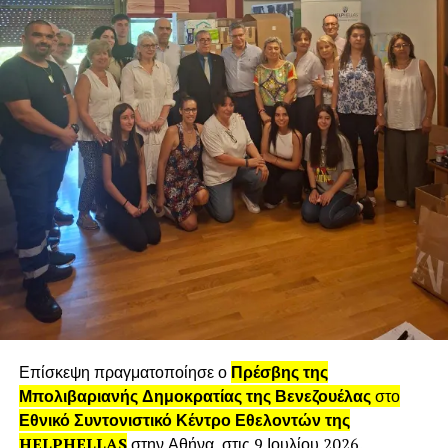
φορείς και εταιρίες στο αντικείμενο, αποδίδοντας στο
εγχείρημα πρόσβαση σε διεθνής αγορές.
Ετοιμάζεται κάποια νέα λύση την οποία θα
προσφέρεται ως εταιρεία ?
Στη κατεύθυνση ανάπτυξης ολιστικών λύσεων,
προχωράμε στην ανάπτυξη υπηρεσιών με τεχνολογίες
έξυπνης εποπτείας (ΙοΤ), Βuilding Information
Modelling (ΒΙΜ), και δυναμικής αποτίμησης εμπορικής
αξίας (Due diligence), καθώς και επί θεμάτων εταιρικής/
επιχειρηματικής ηθικής και αειφόρου ανάπτυξης.
Υπάρχουν αρκετοί νέοι σαν κι εσάς που
επιθυμούν να κυνηγήσουν το δικό τους όνειρο
μιας startup εταιρείας! Τι θα συμβουλεύατε σε
Επίσκεψη πραγματοποίησε ο
Πρέσβης της
αυτούς; υπάρχει συνταγή επιτυχίας;
Μπολιβαριανής Δημοκρατίας της Βενεζουέλας
στο
Εθνικό Συντονιστικό Κέντρο Εθελοντών της
Η δημιουργία μιας startup είναι μια πρόκληση που
HELPHELLAS
στην Αθήνα, στις 9 Ιουλίου 2026.