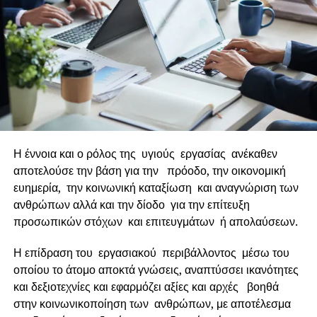
Το Womanitee Toolkit ταξιδεύει σε κάθε τοπική
κοινωνία της Ελλάδος και μπορεί να εφαρμοστεί είτε
σε κάθε τόπο είτε μέσα σε κάθε επιχείρηση
υποστηρίζοντας τις γυναίκες εργαζόμενες
Η ομάδα του Womanitee αφού μελετήσει τα
χαρακτηριστικά κάθε τόπου ή κάθε εταιρείας ,
καταγράφει τις ανάγκες των γυναικών και
Η έννοια και ο ρόλος της υγιούς εργασίας ανέκαθεν
προτείνει συγκεκριμένα εργαλεία τα οποία
αποτελούσε την βάση για την πρόοδο, την οικονομική
εφαρμόζει
ευημερία, την κοινωνική καταξίωση και αναγνώριση των
Κάποια ενδεικτικά οφέλη από την εφαρμογή της
ανθρώπων αλλά και την δίοδο για την επίτευξη
εργαλειοθήκης είναι:
προσωπικών στόχων και επιτευγμάτων ή απολαύσεων.
Ενδυνάμωση
Η επίδραση του εργασιακού περιβάλλοντος μέσω του
οποίου το άτομο αποκτά γνώσεις, αναπτύσσει ικανότητες
Ενημέρωση και παροχή επιχειρηματικών
και δεξιοτεχνίες και εφαρμόζει αξίες και αρχές βοηθά
εργαλείων
στην κοινωνικοποίηση των ανθρώπων, με αποτέλεσμα
Προώθηση συνεργασιών & Δικτύωση