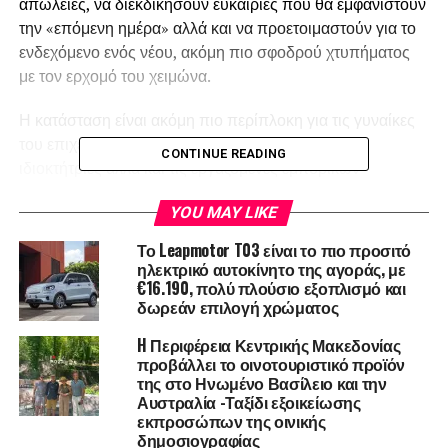
απώλειες, να διεκδικήσουν ευκαιρίες που θα εμφανιστούν
την «επόμενη ημέρα» αλλά και να προετοιμαστούν για το
ενδεχόμενο ενός νέου, ακόμη πιο σφοδρού χτυπήματος
με τον ερχομό του χειμώνα.
Η κατάσταση είναι ακόμη πιο περίπλοκη για τις γυναίκες
του επιχειρείν, τις ελεύθερες επαγγελματίες, τις
CONTINUE READING
ιδιοκτήτριες αλλά και τις εργαζόμενες εμπορικών
καταστημάτων. Πολλές από τις επιπτώσεις της πανδημίας
YOU MAY LIKE
COVID-19 πλήττουν δυσανάλογα τις γυναίκες. Τις
τελευταίες δεκαετίες, οι μικρές επιχειρήσεις αποτελούν τον
Το Leapmotor T03 είναι το πιο προσιτό
κινητήρα για την αύξηση των γυναικών επιχειρηματιών,
ηλεκτρικό αυτοκίνητο της αγοράς, με
€16.190, πολύ πλούσιο εξοπλισμό και
καθώς η συντριπτική πλειοψηφία των γυναικών CEO &
δωρεάν επιλογή χρώματος
founder διοικούν επιχειρήσεις που απασχολούν από 1
έως 500 εργαζομένους. Η πρώτη αντίδραση της αγοράς
H Περιφέρεια Κεντρικής Μακεδονίας
δείχνει πως αυτές ακριβώς οι επιχειρήσεις είναι πιο
προβάλλει το οινοτουριστικό προϊόν
της στο Ηνωμένο Βασίλειο και την
ευάλωτες στο αιφνίδιο «κλείδωμα» της αγοράς λόγω του
Αυστραλία -Ταξίδι εξοικείωσης
κορωνοϊού.
εκπροσώπων της οινικής
δημοσιογραφίας