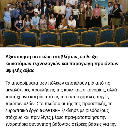
ολοκληρωμένη ταξιδιωτική εμπειρία.
Μετά την άφιξη τους στη Θεσσαλονίκη, οι δύο
φιλοξενούμενοι δημοσιογράφοι επισκέφθηκαν την
οινοποιητική ζώνη ΠΓΕ Αγίου Όρους και διανυκτέρευσαν
στην Ιερά Μεγίστη Μονή Βατοπεδίου. Τις επόμενες
ημέρες, οι κ.κ. Catchpole και Lazarou βρέθηκαν στις
Περιφερειακές Ενότητες Χαλκιδικής, Σερρών και Πέλλας.
Στη διάρκεια της περιήγησής τους, με τη συνοδεία και
Αξιοποίηση αστικών αποβλήτων, επίδειξη
καθοδήγηση των στελεχών τουρισμού της Περιφέρειας
καινοτόμων τεχνολογιών και παραγωγή προϊόντων
Κεντρικής Μακεδονίας, οι δύο φιλοξενούμενοι
υψηλής αξίας
επισκέφθηκαν τοπικά οινοποιεία και ξεναγήθηκαν σε
ιστορικούς τόπους όπως η Ιερά Μονή Τιμίου Προδρόμου
Τα απορρίμματα των πόλεων αποτελούν μία από τις
Σερρών, το αρχαιολογικό μουσείο Πέλλας και το
μεγαλύτερες προκλήσεις της κυκλικής οικονομίας, αλλά
πρόσφατα αποκατεστημένο Ανάκτορο της Πέλλας,
ταυτόχρονα και μία από τις πιο υποσχόμενες πηγές
ακολουθώντας τα βήματα του Μεγάλου Αλεξάνδρου και
πρώτων υλών. Στο πλαίσιο αυτής της προοπτικής, το
του Φίλιππου Β’. Ακόμη, οι δύο καλεσμένοι απόλαυσαν τη
ευρωπαϊκό έργο
SOWISE
+
ξεκίνησε με φιλόδοξους
φύση του όρους Βόρας, επισκέφτηκαν τα Λουτρά Πόζαρ
στόχους και πριν λίγες μέρες πραγματοποίησε την
και ολοκλήρωσαν το ταξίδι τους με δείπνο και νυχτερινό
εναρκτήρια συνάντηση βάζοντας στέρεες βάσεις για την