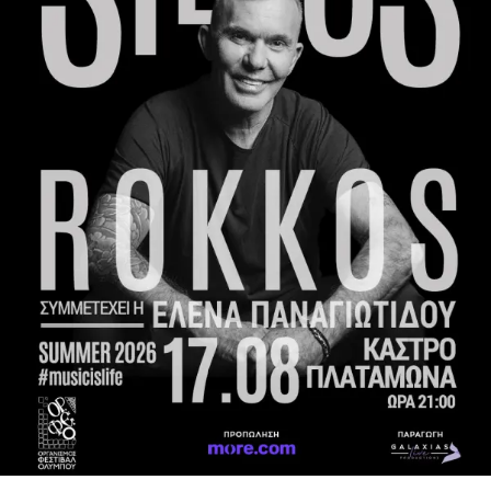
αποτελέσουν την αφετηρία παραγωγής νέων προϊόντων
υψηλής αξίας.
Από την Ελλάδα στο SOWISE
+ συμμετέχει η ena
Σύμβουλοι Ανάπτυξης.
Η εναρκτήρια συνάντηση έφερε κοντά την ομάδα έργου σε
πλήρη σύνθεση και με στόχο την εμπέδωση του κοινού
οράματος από όλους τους συμμετέχοντες ερευνητικούς
οργανισμούς, την ολοκληρωμένη τεχνική προσέγγιση, το
πλάνο εργασίας και τα πρώτα βήματα υλοποίησης. Κατά
τη διάρκεια της συνάντησης οι εταίροι συζήτησαν τις
επιστημονικές, τεχνικές, βιομηχανικές και κοινωνικές
διαστάσεις του έργου, θέτοντας τις βάσεις για την
πενταετή συνεργασία.
Το SOWISE
+ συνεισφέρει στις τεχνολογικές
καινοτομίες μετατροπής αστικών αποβλήτων σε
βιώσιμα, βιοβασισμένα υλικά. Ενσωματώνοντας την