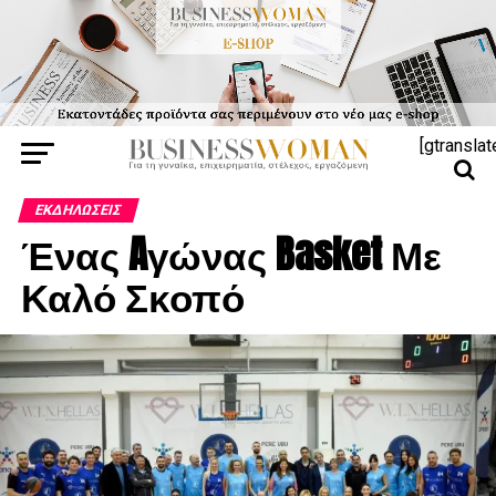
[gtranslat
ΕΚΔΗΛΏΣΕΙΣ
Ένας Aγώνας Basket Με
Καλό Σκοπό