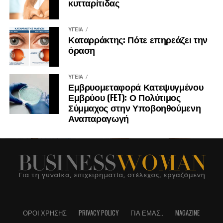
κυτταρίτιδας
ΥΓΕΊΑ
Καταρράκτης: Πότε επηρεάζει την
όραση
ΥΓΕΊΑ
Εμβρυομεταφορά Κατεψυγμένου
Εμβρύου (FET): Ο Πολύτιμος
Σύμμαχος στην Υποβοηθούμενη
Αναπαραγωγή
ΌΡΟΙ ΧΡΉΣΗΣ
PRIVACY POLICY
ΓΙΑ ΕΜΆΣ..
MAGAZINE