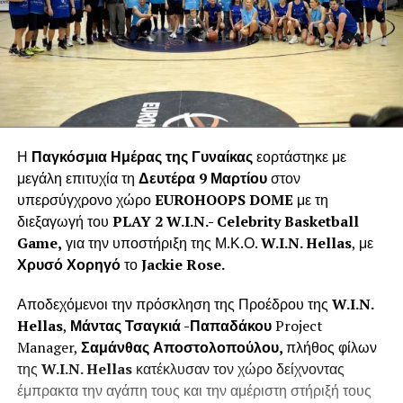
Η
Παγκόσμια Ημέρας της Γυναίκας
εορτάστηκε με
μεγάλη επιτυχία τη
Δευτέρα 9 Μαρτίου
στον
υπερσύγχρονο χώρο
EUROHOOPS
DOME
με τη
διεξαγωγή του
PLAY
2
W
.
I
.
N
.-
Celebrity
Basketball
Game
,
για την υποστήριξη της Μ.Κ.Ο.
W
.
I
.
N
.
Hellas
, με
Χρυσό Χορηγό
το
Jackie
Rose
.
Αποδεχόμενοι την πρόσκληση της Προέδρου της
W
.
I
.
N
.
Hellas
,
Μάντας Τσαγκιά -Παπαδάκου
Project
Manager,
Σαμάνθας Αποστολοπούλου,
πλήθος φίλων
της
W
.
I
.
N
.
Hellas
κατέκλυσαν τον χώρο δείχνοντας
έμπρακτα την αγάπη τους και την αμέριστη στήριξή τους