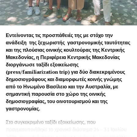
Εντείνοντας τις προσπάθειές της με στόχο την
ανάδειξη της ξεχωριστής γαστρονομικής ταυτότητας
και της πλούσιας οινικής κουλτούρας της Κεντρικής
Μακεδονίας, η Περιφέρεια Κεντρικής Μακεδονίας
διοργάνωσε ταξίδι εξοικείωσης
(press/fam
iliarization
trip) για δύο διακεκριμένους
δημοσιογράφους και διαμορφωτές κοινής γνώμης
από το Ηνωμένο Βασίλειο και την Αυστραλία, με
σημαντική παρουσία στο χώρο της οινικής
δημοσιογραφίας, του οινοτουρισμού και της
γαστρονομίας.
Στο συγκεκριμένο ταξίδι εξοικείωσης, που
πραγματοποιήθηκε το χρονικό διάστημα 26 – 31 Ιουλίου
2026, συμμετείχαν ο κ. Andrew Catchpole, αρχισυντάκτης