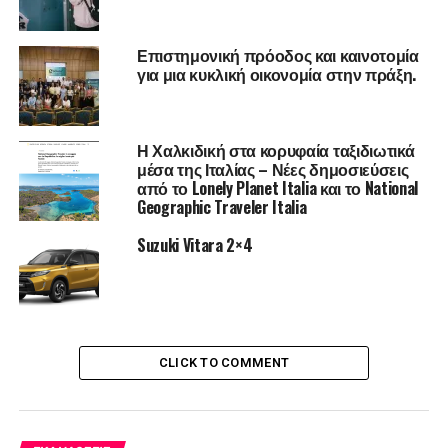
coaches στις δύο ομάδες, αντίστοιχα, οι
Δημήτρης
Γοβδελάς
(Mykonos Invest S.A.) και
Μάκης
Κουσαθανάς
(Pere Ubu).
Επιστημονική πρόοδος και καινοτομία
για μια κυκλική οικονομία στην πράξη.
Οι δύο ομάδες φόρεσαν φανέλες με τα νούμερα 24 και 2,
ως tribute στον
Kobe
Bryant
και στην κόρη του
Gianna
που χάθηκαν πρόσφατα με τραγικό τρόπο.
Η Χαλκιδική στα κορυφαία ταξιδιωτικά
μέσα της Ιταλίας – Νέες δημοσιεύσεις
από το Lonely Planet Italia και το National
Για την ιστορία, τη νίκη πήρε επάξια η
«Μπλε #24»
ομάδα.
Geographic Traveler Italia
Στις ομάδες απένειμαν τα αναμνηστικά μετάλλια
«
W
.
I
.
N
.
Suzuki Vitara 2×4
Hellas
–
Jackie
Rose
»
η Πρόεδρος της W.I.N. Hellas,
Μάντα Τσαγκιά-Παπαδάκου
και η Project Manager της
W.I.N. Hellas,
Σαμάνθα Αποστολοπούλου.
Διαβάστε περισσότερα
εδώ
CLICK TO COMMENT
RELATED TOPICS:
FEATURED
UP NEXT