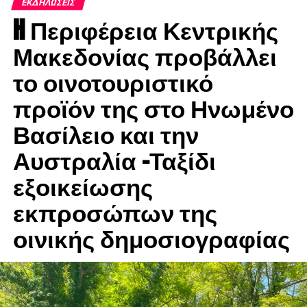
ΕΚΔΗΛΏΣΕΙΣ
Διεθνής Ημέρα Μουσείων
H Περιφέρεια Κεντρικής
DON'T MISS
ΕΚΤΑΚΤΟ: ΑΝΑΒΟΛΗ ΕΚΔΗΛΩΣΕΩΝ
Μακεδονίας προβάλλει
το οινοτουριστικό
προϊόν της στο Ηνωμένο
Βασίλειο και την
Αυστραλία -Ταξίδι
εξοικείωσης
εκπροσώπων της
οινικής δημοσιογραφίας