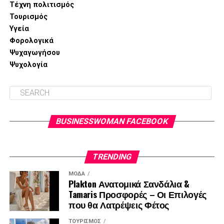
Περισσότερες πληροφορίες:
κα Ζαφείρω Βαξεβανίδου,
Τέχνη πολιτισμός
Υπεύθυνη επικοινωνίας,
info@sowiseplus.eu
Τουρισμός
Υγεία
Φορολογικά
Ψυχαγωγήσου
Ψυχολογία
BUSINESSWOMAN FACEBOOK
TRENDING
ΜΌΔΑ
Plakton Ανατομικά Σανδάλια &
Tamaris Προσφορές – Οι Επιλογές
που θα Λατρέψεις Φέτος
ΤΟΥΡΙΣΜΌΣ