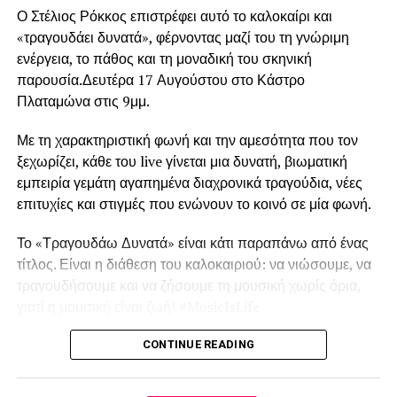
επιστημονική γνώση σε πραγματικά συστήματα
Ο Στέλιος Ρόκκος επιστρέφει αυτό το καλοκαίρι και
διαχείρισης αποβλήτων, το SOWISE
+ θα υποστηρίξει
«τραγουδάει δυνατά», φέρνοντας μαζί του τη γνώριμη
το σύγχρονο μοντέλο κυκλικής αστικής-βιομηχανικής
ενέργεια, το πάθος και τη μοναδική του σκηνική
συμβίωσης.
παρουσία.Δευτέρα 17 Αυγούστου στο Κάστρο
Πλαταμώνα στις 9μμ.
Το SOWISE+ θα δημιουργήσει την πρώτη στο είδος της
πολυλειτουργική βιοδιυλιστηριακή μονάδα, η οποία θα
Με τη χαρακτηριστική φωνή και την αμεσότητα που τον
μετατρέπει δύο ροές αποβλήτων σε υλικά υψηλής αξίας.
ξεχωρίζει, κάθε του live γίνεται μια δυνατή, βιωματική
Τα χωριστά συλλεγόμενα αστικά απόβλητα (βιοαπόβλητα
εμπειρία γεμάτη αγαπημένα διαχρονικά τραγούδια, νέες
και απορροφητικά προϊόντα υγιεινής, π.χ. πάνες,
επιτυχίες και στιγμές που ενώνουν το κοινό σε μία φωνή.
σερβιέτες) θα μετατρέπονται σε πολυμερή (πλαστικό) και
κυτταρίνη.
Το «Τραγουδάω Δυνατά» είναι κάτι παραπάνω από ένας
τίτλος. Είναι η διάθεση του καλοκαιριού: να νιώσουμε, να
Σε πλήρη κλίμακα, το έργο στοχεύει στην παραγωγή
τραγουδήσουμε και να ζήσουμε τη μουσική χωρίς όρια,
περίπου 230 τόνων πολυμερών ετησίως, με υψηλή
γιατί η μουσική είναι ζωή! #MusicIsLife
καθαρότητα και ανταγωνιστικά χαρακτηριστικά.
Παράλληλα, η υποδομή για τα απορροφητικά προϊόντα
Στο πλευρό του Στέλιου Ρόκκου η Έλενα Παναγιωτίδου.
CONTINUE READING
υγιεινής θα συνδεθεί με εξειδικευμένη τεχνολογική
μονάδα με στόχο την παραγωγή έως και 700 τόνων
Αυτό το καλοκαίρι, τραγουδάμε δυνατά. Μαζί.