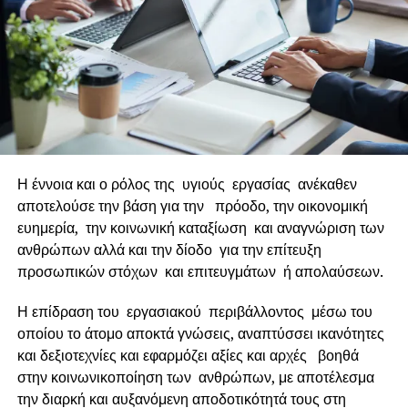
δημιουργήσει και παρακολουθήσει πάνω από 1000
συνεργασίες mentoring προς όφελος άνεργων γυναικών,
γυναικών που θέλουν να αλλάξουν επαγγελματική
κατεύθυνση ή που θέλουν να εξελιχθούν μέσα σε
ανδροκρατούμενα επαγγέλματα, γυναικών που θέλουν να
επιχειρήσουν κ.ά., και έχει εκπαιδεύσει πάνω από 1500
άνεργες, μισθωτές και αυτοαπασχολούμενες γυναίκες σε
σεμινάρια επαγγελματικής ανάπτυξης, προσφέροντας
Η έννοια και ο ρόλος της υγιούς εργασίας ανέκαθεν
ταυτόχρονα και δημιουργική απασχόληση στα παιδιά
αποτελούσε την βάση για την πρόοδο, την οικονομική
όσων από αυτές είναι μητέρες.
ευημερία, την κοινωνική καταξίωση και αναγνώριση των
ανθρώπων αλλά και την δίοδο για την επίτευξη
Παράλληλα, μέσα από την πρωτοβουλία Women On Top
προσωπικών στόχων και επιτευγμάτων ή απολαύσεων.
in Business, παρέχει εκπαίδευση, συμβουλευτική και
υπηρεσίες διαχείρισης έργου σε επιχειρήσεις και
Η επίδραση του εργασιακού περιβάλλοντος μέσω του
οργανισμούς που επιθυμούν να κάνουν πράξη την
οποίου το άτομο αποκτά γνώσεις, αναπτύσσει ικανότητες
ισότιμη εκπροσώπηση των γυναικών στην αγορά
και δεξιοτεχνίες και εφαρμόζει αξίες και αρχές βοηθά
εργασίας, μέσα από την ενίσχυση της ποικιλομορφίας και
στην κοινωνικοποίηση των ανθρώπων, με αποτέλεσμα
της ισορροπίας επαγγελματικής/προσωπικής ζωής για
την διαρκή και αυξανόμενη αποδοτικότητά τους στη