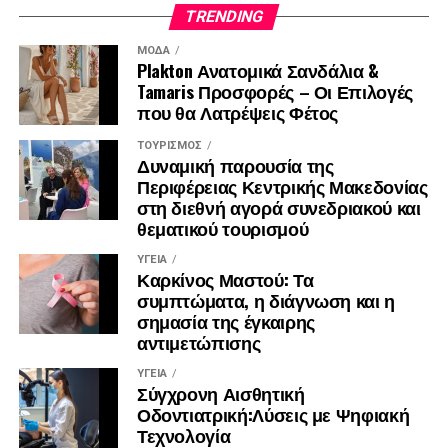
TRENDING
Το πολυμερές και η ανακτημένη κυτταρίνη θα
αξιοποιηθούν σε εφαρμογές όπως
ΜΌΔΑ
Plakton Ανατομικά Σανδάλια &
κομποστοποιήσιμες σακούλες, επιστρώσεις
Tamaris Προσφορές – Οι Επιλογές
συσκευασίας, νήματα τρισδιάστατης εκτύπωσης,
που θα Λατρέψεις Φέτος
γεωργικά υλικά και επιλεγμένα προϊόντα
υγειονομικού ενδιαφέροντος. Έτσι, το έργο δεν
ΤΟΥΡΙΣΜΌΣ
Δυναμική παρουσία της
περιορίζεται στην παραγωγή ενδιάμεσων υλικών,
Περιφέρειας Κεντρικής Μακεδονίας
αλλά εξετάζει τη δυνατότητα χρήσης τους σε
στη διεθνή αγορά συνεδριακού και
πραγματικά προϊόντα και αγορές.
θεματικού τουρισμού
Το SOWISE+ θα αξιολογήσει επίσης τη δυνατότητα
ΥΓΕΊΑ
Καρκίνος Μαστού: Τα
αναπαραγωγής του μοντέλου του σε άλλες ευρωπαϊκές
συμπτώματα, η διάγνωση και η
χώρες, λαμβάνοντας υπόψη τις τοπικές συνθήκες, τα
σημασία της έγκαιρης
συστήματα συλλογής απορριμμάτων, τις βιομηχανικές
αντιμετώπισης
ανάγκες, το ρυθμιστικό πλαίσιο και την κοινωνική
αποδοχή.
ΥΓΕΊΑ
Σύγχρονη Αισθητική
Οδοντιατρική:Λύσεις με Ψηφιακή
Μέλη της ερευνητικής κοινοπραξίας
Τεχνολογία