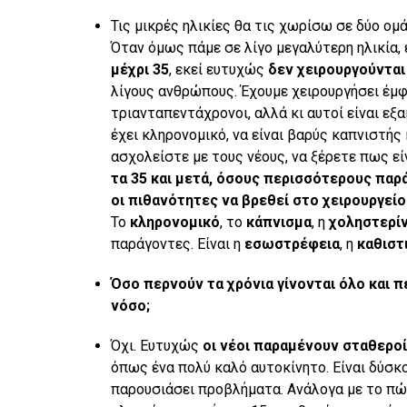
Τις μικρές ηλικίες θα τις χωρίσω σε δύο ομ
Όταν όμως πάμε σε λίγο μεγαλύτερη ηλικία, 
μέχρι 35
, εκεί ευτυχώς
δεν χειρουργούνται
λίγους ανθρώπους. Έχουμε χειρουργήσει έμφρ
τριανταπεντάχρονοι, αλλά κι αυτοί είναι εξα
έχει κληρονομικό, να είναι βαρύς καπνιστής 
ασχολείστε με τους νέους, να ξέρετε πως εί
τα 35 και μετά, όσους περισσότερους παρ
οι πιθανότητες να βρεθεί στο χειρουργείο
Το
κληρονομικό
, το
κάπνισμα
, η
χοληστερί
παράγοντες. Είναι η
εσωστρέφεια
, η
καθιστ
Όσο περνούν τα χρόνια γίνονται όλο και 
νόσο;
Όχι. Ευτυχώς
οι νέοι παραμένουν σταθεροί
όπως ένα πολύ καλό αυτοκίνητο. Είναι δύσκ
παρουσιάσει προβλήματα. Ανάλογα με το πώς 