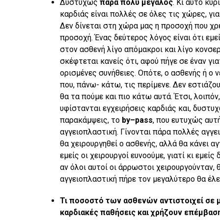
Δυστυχώς
πάρα πολύ μεγάλος
. Κι αυτό κυ
καρδιάς είναι πολλές σε όλες τις χώρες, γι
Δεν δίνεται στη χώρα μας η προσοχή που χρ
προσοχή. Ένας δεύτερος λόγος είναι ότι εμε
στον ασθενή λίγο απόμακροι και λίγο κονσερ
σκέφτεται κανείς ότι, αφού πήγε σε έναν για
ορισμένες συνήθειες. Οπότε, ο ασθενής ή ο 
που, πάνω- κάτω, τις περίμενε. Δεν εστιάζουμ
θα τα πούμε και πιο κάτω αυτά. Έτσι, λοιπό
υφίστανται εγχειρήσεις καρδιάς και, δυστυ
παρακάμψεις, το
by
–
pass
, που ευτυχώς αυτ
αγγειοπλαστική. Γίνονται πάρα πολλές αγγει
θα χειρουργηθεί ο ασθενής, αλλά θα κάνει α
εμείς οι χειρουργοί ευνοούμε, γιατί κι εμεί
αν όλοι αυτοί οι άρρωστοι χειρουργούνταν,
αγγειοπλαστική πήρε τον μεγαλύτερο θα έλε
Τι ποσοστό των ασθενών αντιστοιχεί σε μι
καρδιακές παθήσεις και χρήζουν επέμβασ