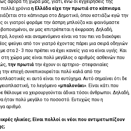
ρίως αφορά τη χώρα μας, γιατί, ενώ οι εγχειρήσεις της
α πολλά χρόνια
η Ελλάδα είχε την πρωτιά στο κάπνισμα
.
ειάζεται στο κάπνισμα στο Δημοτικό, όπου εστιάζω εγώ την
ίς οι γιατροί φοράμε την άσπρη μπλούζα και φαινόμαστε
βοποιημένοι, αν μας επιτρέπεται η έκφραση. Δηλαδή,
τρό, λογικό και αναμενόμενο είναι να του πει να διακόψει
νέος φεύγει από τον γιατρό έχοντας πάρει μια σειρά οδηγιών
ε στα 2- 3 που πρέπει να έχει κανείς για να είναι υγιής. Και
ν, στη χώρα μας είναι πολύ μεγάλος ο αριθμός ασθενών που
χώς,
την πρωτιά
την έχουν οι αρτηριο- στεφανιαίες
ή την εποχή συνεπικουρείται πολύ καλά από την
οπλαστικές κι αυτό είναι το ευτύχημα. Αυτό σημαίνει ότι δε
γγειοπλαστική, το λεγόμενο
«μπαλονάκι»
. Είναι κάτι που
ς δε θέλουμε να χειρουργούνται άδικα τόσοι άνθρωποι. Δηλαδή,
 θα ήταν πολύ μεγάλο το ποσοστό. Ευτυχώς που η
γα αριθμό.
κρές ηλικίες; Είναι πολλοί οι νέοι που αντιμετωπίζουν
ης;