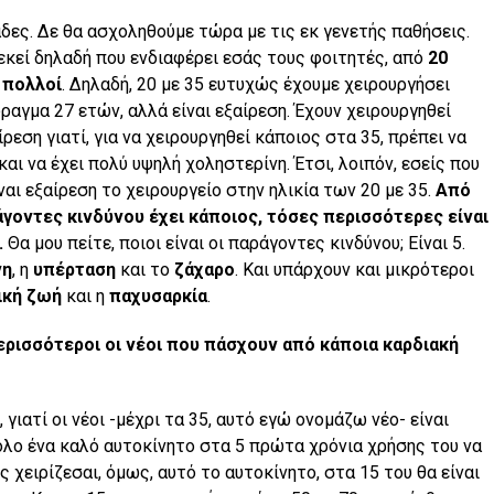
άδες. Δε θα ασχοληθούμε τώρα με τις εκ γενετής παθήσεις.
εκεί δηλαδή που ενδιαφέρει εσάς τους φοιτητές, από
20
 πολλοί
. Δηλαδή, 20 με 35 ευτυχώς έχουμε χειρουργήσει
αγμα 27 ετών, αλλά είναι εξαίρεση. Έχουν χειρουργηθεί
ίρεση γιατί, για να χειρουργηθεί κάποιος στα 35, πρέπει να
και να έχει πολύ υψηλή χοληστερίνη. Έτσι, λοιπόν, εσείς που
ναι εξαίρεση το χειρουργείο στην ηλικία των 20 με 35.
Από
άγοντες κινδύνου έχει κάποιος, τόσες περισσότερες είναι
.
Θα μου πείτε, ποιοι είναι οι παράγοντες κινδύνου; Είναι 5.
νη
, η
υπέρταση
και το
ζάχαρο
. Και υπάρχουν και μικρότεροι
ική ζωή
και η
παχυσαρκία
.
περισσότεροι οι νέοι που πάσχουν από κάποια καρδιακή
, γιατί οι νέοι -μέχρι τα 35, αυτό εγώ ονομάζω νέο- είναι
ολο ένα καλό αυτοκίνητο στα 5 πρώτα χρόνια χρήσης του να
χειρίζεσαι, όμως, αυτό το αυτοκίνητο, στα 15 του θα είναι