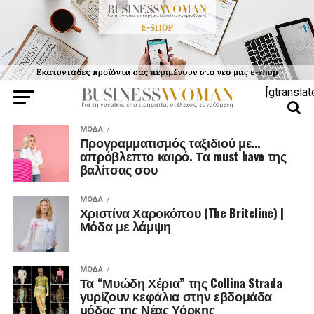
[gtranslat
ΜΌΔΑ
Προγραμματισμός ταξιδιού με…
απρόβλεπτο καιρό. Τα must have της
βαλίτσας σου
ΜΌΔΑ
Χριστίνα Χαροκόπου (The Briteline) |
Μόδα με λάμψη
ΜΌΔΑ
Τα “Μυώδη Χέρια” της Collina Strada
γυρίζουν κεφάλια στην εβδομάδα
μόδας της Νέας Υόρκης