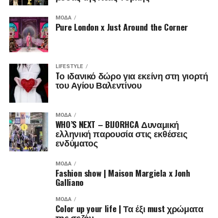
ΜΌΔΑ
Pure London x Just Around the Corner
LIFESTYLE
Tο ιδανικό δώρο για εκείνη στη γιορτή
του Αγίου Βαλεντίνου
ΜΌΔΑ
WHO’S NEXT – BIJORHCA Δυναμική
ελληνική παρουσία στις εκθέσεις
ενδύματος
ΜΌΔΑ
Fashion show | Maison Margiela x Jonh
Galliano
ΜΌΔΑ
Color up your life | Τα έξι must χρώματα
της σεζόν