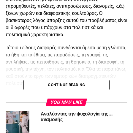
(προμηθευτές, πελάτες, αντιπροσώπους, διανομείς, κ.ά.)
ξένων χωρών και διαφορετικής κουλτούρας. Ο
βασικότερος λόγος ύπαρξης αυτού του προβλήματος είναι
οι διαφορές που υπάρχουν στα πολιτιστικά και
πολιτισμικά χαρακτηριστικά.
Τέτοιου είδους διαφορές συνδέονται άμεσα με τη γλώσσα,
τα ήθη και τα έθιμα, τις παραδόσεις, τη γραφή, τις
αντιλήψεις, τις πεποιθήσεις, τη θρησκεία, τη διατροφή, τη
μουσική, την τέχνη, τον πολιτισμό, κ.ά. Όλα τα παραπάνω,
καθιστούν το έργο των εμπορικών διαπραγματευτών
πολυσύνθετο και απαιτητικό.
CONTINUE READING
Πριν να ξεκινήσουν το ταξίδι τους, οι εμπορικοί
YOU MAY LIKE
διαπραγματευτές, θα πρέπει να ξέρουν πολύ καλά το
σκοπό των διαπραγματεύσεων αλλά και την κουλτούρα
Αναλύοντας την ψυχολογία της …
των συνομιλητών τους. Θα πρέπει να μελετήσουν την
αναμονής
ιστορία των χωρών με τις οποίες θα επιχειρήσουν να
συνεργαστούν, το νομικό τους σύστημα, τα ήθη και τα