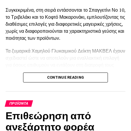
Συγκεκριμένα, στη σειρά εντάσσονται το Σπαγγετίνι Νο 10,
το Τριβελάκι και το Κοφτό Μακαρονάκι, εμπλουτίζοντας τις
διαθέσιμες επιλογές για διαφορετικές μαγειρικές χρήσεις,
χωρίς να διαφοροποιούνται τα χαρακτηριστικά γεύσης και
ποιότητας των προϊόντων.
Τα ζυμαρικά Χαμηλού Γλυκαιμικού Δείκτη ΜΑΚΒΕΛ έχουν
σχεδιαστεί ώστε να αποτελούν μια εναλλακτική επιλογή
για όσους επιθυμούν να εντάξουν στη διατροφή τους
προϊόντα με χαμηλότερο γλυκαιμικό δείκτη, διατηρώντας
CONTINUE READING
τη γεύση και την υφή των παραδοσιακών ζυμαρικών και
δημιουργώντας παράλληλα αίσθημα κορεσμού.
Η σειρά αποτελεί προϊόν πολυετούς ερευνητικής
ΠΡΟΪΌΝΤΑ
προσπάθειας και επένδυσης της εταιρείας στην έρευνα
Επιθεώρηση από
και ανάπτυξη, με στόχο τη δημιουργία προϊόντων που
μπορούν να ενταχθούν στην καθημερινή διατροφή,
ανεξάρτητο φορέα
διατηρώντας τα χαρακτηριστικά που έχουν καθιερώσει τα