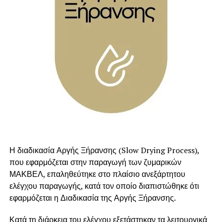
Χαμηλός Γλυκαιμικός Δείκτης:
Η αντικατάσταση
ευπέπτων αμύλων με άπεπτο άμυλο στο γεύμα,
συμβάλλει στη μείωση της αύξησης της γλυκόζης στο
αίμα, μετά το συγκεκριμένο γεύμα.
Η διαδικασία Αργής Ξήρανσης (Slow Drying Process),
που εφαρμόζεται στην παραγωγή των ζυμαρικών
ΜΑΚΒΕΛ, επαληθεύτηκε στο πλαίσιο ανεξάρτητου
ελέγχου παραγωγής, κατά τον οποίο διαπιστώθηκε ότι
εφαρμόζεται η Διαδικασία της Αργής Ξήρανσης.
Κατά τη διάρκεια του ελέγχου εξετάστηκαν τα λειτουργικά