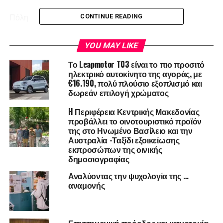
Πόλη
CONTINUE READING
Επάγγελμα
YOU MAY LIKE
Περισσότερες πληροφορίες για το φεστιβάλ μπορείτε να
Το Leapmotor T03 είναι το πιο προσιτό
βρείτε στο:
https://www.tuevents.gr/events/umami-
ηλεκτρικό αυτοκίνητο της αγοράς, με
€16.190, πολύ πλούσιο εξοπλισμό και
festival-thessaly-19/
δωρεάν επιλογή χρώματος
Σε ότι αφορά το master class που θα κάνει ο κ. Λούκας,
H Περιφέρεια Κεντρικής Μακεδονίας
από 30,00€ θα κοστίσει για τους απόφοιτους και τους
προβάλλει το οινοτουριστικό προϊόν
της στο Ηνωμένο Βασίλειο και την
σπουδαστές της Genius in Gastronomy, 25,00€.
Αυστραλία -Ταξίδι εξοικείωσης
εκπροσώπων της οινικής
δημοσιογραφίας
RELATED TOPICS:
FEATURED
Αναλύοντας την ψυχολογία της …
UP NEXT
Αφρός & Φυσαλλίδες: Η ετήσια συνάντηση των
αναμονής
απανταχού οινόφιλων!
DON'T MISS
Βιωματικό εργαστήριο για τους μικρούς μας