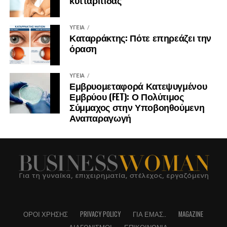
κυτταρίτιδας
ΥΓΕΊΑ
Καταρράκτης: Πότε επηρεάζει την
όραση
ΥΓΕΊΑ
Εμβρυομεταφορά Κατεψυγμένου
Εμβρύου (FET): Ο Πολύτιμος
Σύμμαχος στην Υποβοηθούμενη
Αναπαραγωγή
ΌΡΟΙ ΧΡΉΣΗΣ
PRIVACY POLICY
ΓΙΑ ΕΜΆΣ..
MAGAZINE