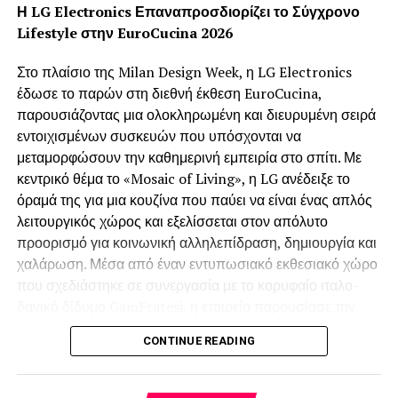
Η LG Electronics Επαναπροσδιορίζει το Σύγχρονο
Lifestyle στην EuroCucina 2026
Στο πλαίσιο της Milan Design Week, η LG Electronics
έδωσε το παρών στη διεθνή έκθεση EuroCucina,
παρουσιάζοντας μια ολοκληρωμένη και διευρυμένη σειρά
εντοιχισμένων συσκευών που υπόσχονται να
μεταμορφώσουν την καθημερινή εμπειρία στο σπίτι. Με
κεντρικό θέμα το «Mosaic of Living», η LG ανέδειξε το
όραμά της για μια κουζίνα που παύει να είναι ένας απλός
λειτουργικός χώρος και εξελίσσεται στον απόλυτο
προορισμό για κοινωνική αλληλεπίδραση, δημιουργία και
χαλάρωση. Μέσα από έναν εντυπωσιακό εκθεσιακό χώρο
που σχεδιάστηκε σε συνεργασία με το κορυφαίο ιταλο-
δανικό δίδυμο GamFratesi, η εταιρεία παρουσίασε την
ultra-premium σειρά Signature Kitchen Suite (SKS) και
CONTINUE READING
τη νέα σειρά LG Built-in, προσφέροντας εξατομικευμένες
λύσεις που εναρμονίζονται πλήρως με τις απαιτητικές
τάσεις του σύγχρονου ευρωπαϊκού design.