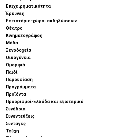
προσφέροντας τη μέγιστη ευελιξία στη γυναίκα που
Επιχειρηματικότητα
διαθέτει περιορισμένο χρόνο αλλά υψηλές γαστρονομικές
Έρευνες
απαιτήσεις.
Εστιατόρια-χώροι εκδηλώσεων
Θέατρο
Κινηματογράφος
Μόδα
Ξενοδοχεία
Οικογένεια
Ομορφιά
Παιδί
Παρουσίαση
Προγράμματα
Προϊόντα
Προορισμοί-Ελλάδα και εξωτερικό
Συνέδρια
Παράλληλα, η νέα σειρά LG Built-in φέρνει την Τεχνητή
Συνεντεύξεις
Νοημοσύνη στην καρδιά του νοικοκυριού μέσω του
Συνταγές
φούρνου Camera Oven με τεχνολογία AI Gourmet™, ο
Τεύχη
οποίος αναγνωρίζει αυτόματα τα υλικά και προτείνει τις