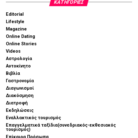
KΑΤΗΓΟΡΊΕΣ
Editorial
Lifestyle
Magazine
Online Dating
Online Stories
Videos
Αστρολογία
Αυτοκίνητο
Βιβλία
Γαστρονομία
Διαγωνισμοί
Διακόσμηση
Στην αιχμή της παρουσίασης βρέθηκαν καινοτομίες που
Διατροφή
συνδυάζουν την επαγγελματική απόδοση με την αισθητική
Εκδηλώσεις
τελειότητα. Η σειρά SKS εντυπωσίασε με τον Compact
Εναλλακτικός τουρισμός
Oven 6-σε-1, μια συσκευή που συγκεντρώνει λειτουργίες
Επαγγελματικά ταξίδια(συνεδριακός-εκθεσιακός
τουρισμός)
ψησίματος, air fryer και μαγειρέματος στον ατμό,
Επίκαιρα Πρόσωπα