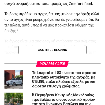
συχνά ονομάζουμε κάποιες τροφές ως Comfort food.
Το βραχυπρόθεσμο άγχος θα μας μειώσει την όρεξη αλλά
αν το άγχος είναι μακροχρόνιο και δε γνωρίζουμε πότε θα
τελειώσει, αυτό μπορεί να μας προκαλέσει αύξηση της
όρεξης !
Το άγχος είναι μια φυσιολογική αντίδραση του σώματος
μας όταν αισθανόμαστε κάποια απειλή κίνδυνο. Οι
CONTINUE READING
πρόγονοι μας για να επιβιώσουμε όταν έβγαιναν από τη
σπηλιά έπρεπε να προσέχουν για τα αρνητικά και
επικίνδυνα σημάδια, για επιθέσεις άγριων ζώων και
YOU MAY LIKE
καταιγίδες και αυτό τους βοήθησε να επιβιώσουν. Είμαστε
Το Leapmotor T03 είναι το πιο προσιτό
οι απόγονοι αυτών που επιβίωσαν επειδή έστρεφαν την
ηλεκτρικό αυτοκίνητο της αγοράς, με
προσοχή τους στα αρνητικά σημάδια από το περιβάλλον,
€16.190, πολύ πλούσιο εξοπλισμό και
δωρεάν επιλογή χρώματος
και αυτό το είδος του άγχους είναι λειτουργικό.
H Περιφέρεια Κεντρικής Μακεδονίας
Η ασφάλεια είναι πολύ σημαντική για την επιβίωσή μας.
προβάλλει το οινοτουριστικό προϊόν
Το να ζούμε σε μια περίοδο γεμάτη αβεβαιότητα και φόβο
της στο Ηνωμένο Βασίλειο και την