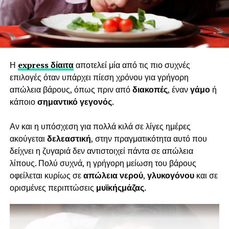
Όταν όμως το άγχος γίνεται μη διαχειρίσιμο κάποιοι
άνθρωποι επηρεάζονται και στις διατροφικές τους
συμπεριφορές
.
Μπορεί δηλαδή να παρατηρηθούν αλλαγές στην όρεξη και
Η
express δίαιτα
αποτελεί μία από τις πιο συχνές
κάποιος είτε να μην πεινάει καθόλου ή να έχει μειωμένη
επιλογές όταν υπάρχει πίεση χρόνου για γρήγορη
όρεξη ή από την άλλη να έχει έντονες λιγούρες και
απώλεια βάρους, όπως πριν από
διακοπές
, έναν
γάμο
ή
επιθυμία για φαγητό και τσιμπολόγημα σε όλη τη διάρκεια
κάποιο
σημαντικό γεγονός
.
της ημέρας.
Αν και η υπόσχεση για πολλά κιλά σε λίγες ημέρες
Είναι δύσκολο σε περιόδους έντονου άγχους να κρατάμε
ακούγεται
δελεαστική
, στην πραγματικότητα αυτό που
ένα πρόγραμμα διατροφής και συχνά αντί να τρώμε
δείχνει η ζυγαριά δεν αντιστοιχεί πάντα σε απώλεια
φρούτα και λαχανικά, αναζητάμε τροφές πλούσιες σε
λίπους. Πολύ συχνά, η γρήγορη μείωση του βάρους
ζάχαρη, σε λιπαρά κι αλάτι τα οποία θα μας κάνουν να
οφείλεται κυρίως σε
απώλεια νερού
,
γλυκογόνου
και σε
νιώσουμε απόλαυση και χαλάρωση. Η ζάχαρη επιτρέπει
ορισμένες περιπτώσεις
μυϊκής
μάζας
.
την έκκριση κάποιων νευροδιαβιβαστών της χαράς αλλά
αυτό δε διαρκεί πολύ και μετά από μία ώρα θέλουμε να
ξανά πάρουμε τη δόση μας. Μια τάρτα σοκολάτα ακόμα