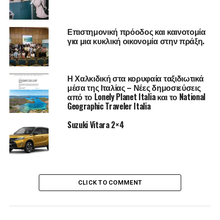
Το πλιγούρι βρώμης παρέχει 60 γρ. υδατανθράκων
χαμηλού γλυκαιμικού δείκτη και περίπου 12 γρ.
πρωτεΐνης ανά 100γρ. Πρέπει οπωσδήποτε να το
Επιστημονική πρόοδος και καινοτομία
για μια κυκλική οικονομία στην πράξη.
εντάξουν οι αθλητές στο πρωινό τους. Περιέχουν επίσης
ίνες που προάγουν την πέψη.
Λαχανικά και όσπρια
Η Χαλκιδική στα κορυφαία ταξιδιωτικά
μέσα της Ιταλίας – Νέες δημοσιεύσεις
από το Lonely Planet Italia και το National
Geographic Traveler Italia
Τα λαχανικά και τα όσπρια θα πρέπει να περιλαμβάνονται
σε μια αθλητική δίαιτα, καθώς καλύπτουν τις ανάγκες σε
Suzuki Vitara 2×4
υδατάνθρακες, ενώ έχουν χαμηλό γλυκαιμικό δείκτη.
Ρεβίθια, φακές ή αποξηραμένα φασόλια, είναι νόστιμα,
χορταστικά και πλούσια σε πρωτεΐνες, φυτικές ίνες και
μέταλλα.
CLICK TO COMMENT
Αυγά