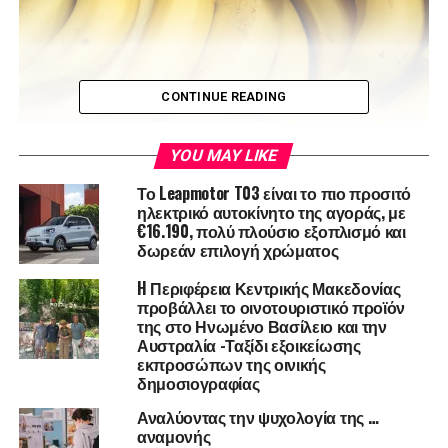
CONTINUE READING
YOU MAY LIKE
Μπανάνα
Το Leapmotor T03 είναι το πιο προσιτό
ηλεκτρικό αυτοκίνητο της αγοράς, με
€16.190, πολύ πλούσιο εξοπλισμό και
Η μπανάνα είναι πλούσια σε κάλιο, προωθεί έτσι την καλή
δωρεάν επιλογή χρώματος
ανάκαμψη μετά από μια αθλητική προσπάθεια.
H Περιφέρεια Κεντρικής Μακεδονίας
Προτιμήστε τις ώριμες μπανάνες γιατί ο γλυκαιμικός
προβάλλει το οινοτουριστικό προϊόν
δείκτης δεν είναι ο ίδιος. Όσο πιο ώριμη τρώγεται η
της στο Ηνωμένο Βασίλειο και την
μπανάνα τόσο πιο πλούσια σε κάλιο είναι.
Αυστραλία -Ταξίδι εξοικείωσης
εκπροσώπων της οινικής
δημοσιογραφίας
Πλιγούρι βρώμης
Αναλύοντας την ψυχολογία της …
αναμονής