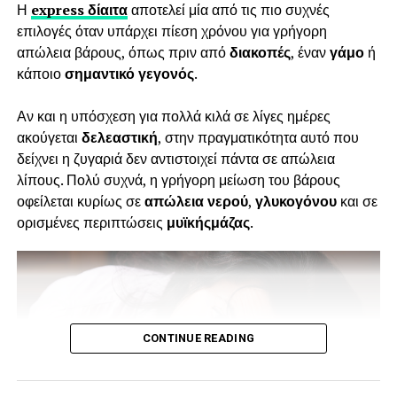
Η
express δίαιτα
αποτελεί μία από τις πιο συχνές
επιλογές όταν υπάρχει πίεση χρόνου για γρήγορη
Λιπαρά ψάρια
απώλεια βάρους, όπως πριν από
διακοπές
, έναν
γάμο
ή
κάποιο
σημαντικό γεγονός
.
Ορισμένα λιπαρά ψάρια όπως ο σολομός ή το σκουμπρί
Αν και η υπόσχεση για πολλά κιλά σε λίγες ημέρες
περιέχουν Ωμέγα-3 και Ωμέγα-6, τα οποία είναι καλά για
ακούγεται
δελεαστική
, στην πραγματικότητα αυτό που
το καρδιαγγειακό σύστημα. Βοηθούν επίσης στη θρέψη
δείχνει η ζυγαριά δεν αντιστοιχεί πάντα σε απώλεια
των μυών χάρη στην πρόσληψη πρωτεϊνών τους.
λίπους. Πολύ συχνά, η γρήγορη μείωση του βάρους
οφείλεται κυρίως σε
απώλεια νερού
,
γλυκογόνου
και σε
Κοτόπουλο
ορισμένες περιπτώσεις
μυϊκής
μάζας
.
Το κοτόπουλο έχει χαμηλή περιεκτικότητα σε λιπαρά και
επομένως είναι ιδιαίτερα κατάλληλο για αθλητές. Είναι μια
εξαιρετική πηγή πρωτεϊνών. 100 γραμμάρια κοτόπουλου
ή γαλοπούλας περιέχουν περίπου 22 γραμμάρια
CONTINUE READING
πρωτεΐνης.