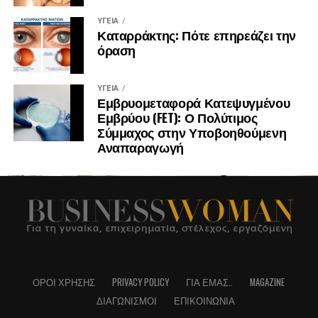
ΥΓΕΊΑ
Καταρράκτης: Πότε επηρεάζει την
όραση
ΥΓΕΊΑ
Εμβρυομεταφορά Κατεψυγμένου
Εμβρύου (FET): Ο Πολύτιμος
Σύμμαχος στην Υποβοηθούμενη
Αναπαραγωγή
ΌΡΟΙ ΧΡΉΣΗΣ
PRIVACY POLICY
ΓΙΑ ΕΜΆΣ..
MAGAZINE
ΔΙΑΓΩΝΙΣΜΟΊ
ΕΠΙΚΟΙΝΩΝΊΑ