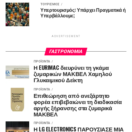
ΤΟΥΡΙΣΜΌΣ
Υπερτουρισμός: Υπάρχει Πραγματικά ή
Υπερβάλλουμε;
ADVERTISEMENT
ΓΑΣΤΡΟΝΟΜΊΑ
ΠΡΟΪΌΝΤΑ
Η EURIMAC διευρύνει τη γκάμα
ζυμαρικών ΜΑΚΒΕΛ Χαμηλού
Γλυκαιμικού Δείκτη
ΠΡΟΪΌΝΤΑ
Επιθεώρηση από ανεξάρτητο
φορέα επιβεβαιώνει τη διαδικασία
αργής ξήρανσης στα ζυμαρικά
ΜΑΚΒΕΛ
ΠΡΟΪΌΝΤΑ
Η LG ELECTRONICS ΠΑΡΟΥΣΙΑΣΕ ΜΙΑ