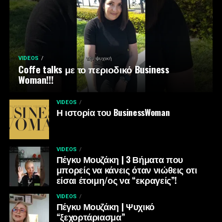
VIDEOS
Coffe talks με το περιοδικό Business
Woman!!!
VIDEOS
Η ιστορία του BusinessWoman
VIDEOS
Πέγκυ Μουζάκη | 3 Βήματα που
μπορείς να κάνεις όταν νιώθεις οτι
είσαι έτοιμη/ος να “εκραγείς”!
VIDEOS
Πέγκυ Μουζάκη | Ψυχικό
“ξεχορτάριασμα”