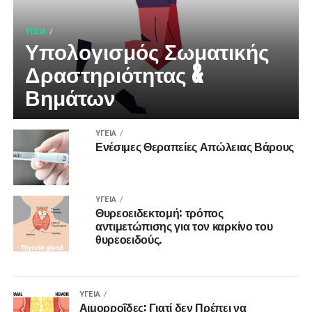
ΥΓΕΊΑ
Υπολογισμός Σωματικής
Δραστηριότητας &
Βημάτων
ΥΓΕΊΑ
Ενέσιμες Θεραπείες Απώλειας Βάρους
ΥΓΕΊΑ
Θυρεοειδεκτομή: τρόπος
αντιμετώπισης για τον καρκίνο του
θυρεοειδούς.
ΥΓΕΊΑ
Αιμορροΐδες: Γιατί δεν Πρέπει να