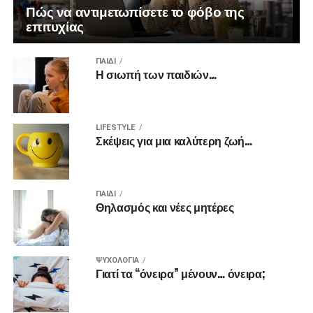
Πώς να αντιμετωπίσετε το φόβο της
επιτυχίας
ΠΑΙΔΊ
Η σιωπή των παιδιών…
LIFESTYLE
Σκέψεις για μια καλύτερη ζωή…
ΠΑΙΔΊ
Θηλασμός και νέες μητέρες
ΨΥΧΟΛΟΓΊΑ
Γιατί τα “όνειρα” μένουν… όνειρα;