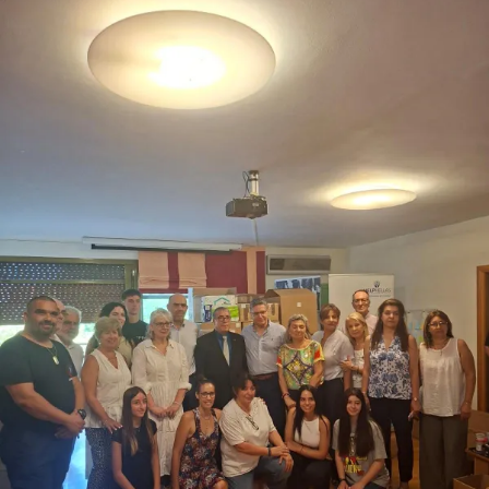
αυτή πήρε επαγγελματική διάσταση αφού σιγά σιγά
άρχισα να ράβω κομμάτια και για φίλες, συγγενείς,
συνεργάτιδες και ο αριθμός των requests όλο και
αυξανόταν. Το 2015 εν τέλει άνοιξα το δικό μου atelier.
Ήταν και η χρονιά που ξεκίνησα να βλέπω
το brand Vassia Kostara Limited Collections τυπωμένο
σε ρούχα και καρτελάκια και χαμογελούσα γιατί ήξερα
πως είχα βρει τον τρόπο να εξωτερικεύσω τη
δημιουργικότητά μου. Ποτέ δεν ήμουν το κορίτσι που
ονειρευόταν να γίνει σχεδιάστρια μόδας, ήμουν όμως
εκείνο που έψαχνε τρόπους να αισθάνεται ελεύθερο
εκφράζοντας αυτά που σκέφτεται και νιώθει.
Ποιες είναι οι προτάσεις σας για τη σεζόν Άνοιξη –
Καλοκαίρι 2021
Η τελευταία χρονιά ήταν αρκετά δύσκολη για όλους μας
αλλά θεωρώ πως μας δίδαξε πως πρέπει να βρούμε τις
ισορροπίες μας, να θέσουμε θεμέλια και να