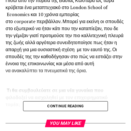
Πίσω από την πορεία της Βάσιας Κωσταρά ως τώρα
κρύβεται ένα μεταπτυχιακό στο London School of
Economics και 10 χρόνια εμπειρίας
στο corporate περιβάλλον. Μπορεί για εκείνη οι σπουδές
στο εξωτερικό να ήταν κάτι που την καταπίεζαν, που δε
την γέμιζαν γιατί προτιμούσε την πιο καλλιτεχνική πλευρά
της ζωής αλλά αργότερα συνειδητοποίησε πως ήταν η
απαρχή για μια ουσιαστική σχέση με τον εαυτό της. Οι
σπουδές της την καθοδήγησαν στο πώς να εστιάζει στην
έννοια της επικοινωνίας και μέσα από αυτή
να ανακαλύπτει τα πνευματικά της όρια.
Τι θα συμβουλεύατε σε μια νέα γυναίκα που
φιλοδοξεί να ασχοληθεί με τον επιχειρηματικό
τομέα;
CONTINUE READING
Να πιστεύει στα όνειρά της. Να ακούει τα θέλω της αλλά
YOU MAY LIKE
να πράττει και με τα πρέπει της. Κανείς δεν μπορεί να της