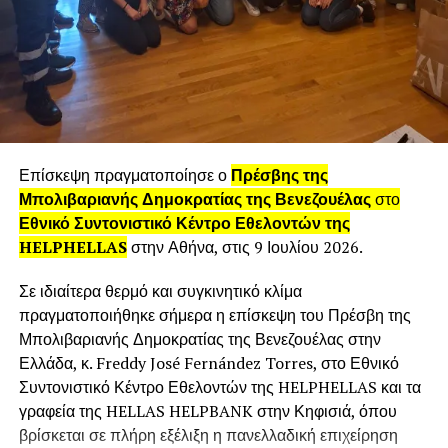
αναγεννηθούμε. Μέσα από τα
φετινά prints του Vassia Kostara Limited Collections η
γυναίκα θα αισθανθεί πως ανθίζει ξανά. Πώς
απελευθερώνεται μέσα από τη μοναδικότητά της.
Επίσκεψη πραγματοποίησε ο
Πρέσβης της
Μπολιβαριανής Δημοκρατίας της Βενεζουέλας
στο
Εθνικό Συντονιστικό Κέντρο Εθελοντών της
HELPHELLAS
στην Αθήνα, στις 9 Ιουλίου 2026.
Σε ιδιαίτερα θερμό και συγκινητικό κλίμα
πραγματοποιήθηκε σήμερα η επίσκεψη του Πρέσβη της
Μπολιβαριανής Δημοκρατίας της Βενεζουέλας στην
Ελλάδα, κ. Freddy José Fernández Torres, στο Εθνικό
Συντονιστικό Κέντρο Εθελοντών της HELPHELLAS και τα
γραφεία της HELLAS HELPBANK στην Κηφισιά, όπου
βρίσκεται σε πλήρη εξέλιξη η πανελλαδική επιχείρηση