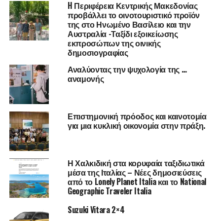
εγγυηθεί ότι ο δρόμος της θα είναι στρωμένος με
H Περιφέρεια Κεντρικής Μακεδονίας
ροδοπέταλα αλλά μέσα από αυτά τα μικρά αγκαθάκια θα
προβάλλει το οινοτουριστικό προϊόν
της στο Ηνωμένο Βασίλειο και την
αποκτήσει τη δύναμη να «ανθίσει» και να αναγεννηθεί.
Αυστραλία -Ταξίδι εξοικείωσης
Άλλωστε αν ήταν εύκολο, θα έχανε και τη μαγεία του.
εκπροσώπων της οινικής
δημοσιογραφίας
Αναλύοντας την ψυχολογία της …
αναμονής
Επιστημονική πρόοδος και καινοτομία
για μια κυκλική οικονομία στην πράξη.
Η Χαλκιδική στα κορυφαία ταξιδιωτικά
μέσα της Ιταλίας – Νέες δημοσιεύσεις
από το Lonely Planet Italia και το National
Geographic Traveler Italia
Suzuki Vitara 2×4